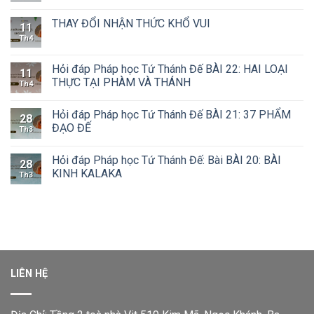
THAY ĐỔI NHẬN THỨC KHỔ VUI
11
Th4
Hỏi đáp Pháp học Tứ Thánh Đế BÀI 22: HAI LOẠI
11
THỰC TẠI PHÀM VÀ THÁNH
Th4
Hỏi đáp Pháp học Tứ Thánh Đế BÀI 21: 37 PHẨM
28
ĐẠO ĐẾ
Th3
Hỏi đáp Pháp học Tứ Thánh Đế: Bài BÀI 20: BÀI
28
KINH KALAKA
Th3
LIÊN HỆ