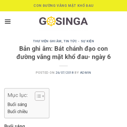
Skip
CON ĐƯỜNG VẮNG MẶT KHỔ ĐAU
to
content
THƯ VIỆN GHI ÂM
,
TIN TỨC - SỰ KIỆN
Bản ghi âm: Bát chánh đạo con
đường vắng mặt khổ đau- ngày 6
POSTED ON
26/07/2018
BY
ADMIN
Mục lục:
Buổi sáng
Buổi chiều
Buổi sáng