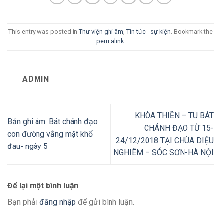
This entry was posted in
Thư viện ghi âm
,
Tin tức - sự kiện
. Bookmark the
permalink
.
ADMIN
KHÓA THIỀN – TU BÁT
Bản ghi âm: Bát chánh đạo
CHÁNH ĐẠO TỪ 15-
con đường vắng mặt khổ
24/12/2018 TẠI CHÙA DIỆU
đau- ngày 5
NGHIÊM – SÓC SƠN-HÀ NỘI
Để lại một bình luận
Bạn phải
đăng nhập
để gửi bình luận.