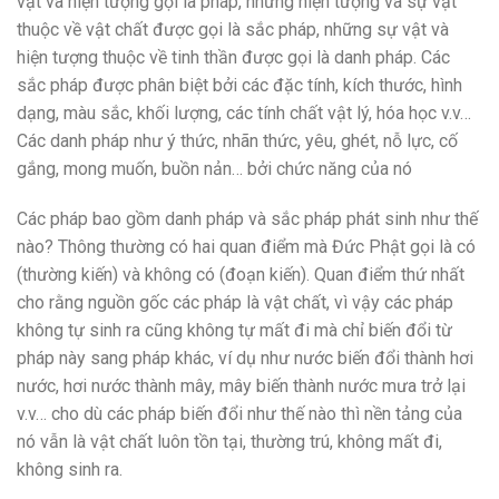
vật và hiện tượng gọi là pháp, những hiện tượng và sự vật
thuộc về vật chất được gọi là sắc pháp, những sự vật và
hiện tượng thuộc về tinh thần được gọi là danh pháp. Các
sắc pháp được phân biệt bởi các đặc tính, kích thước, hình
dạng, màu sắc, khối lượng, các tính chất vật lý, hóa học v.v…
Các danh pháp như ý thức, nhãn thức, yêu, ghét, nỗ lực, cố
gắng, mong muốn, buồn nản… bởi chức năng của nó
Các pháp bao gồm danh pháp và sắc pháp phát sinh như thế
nào? Thông thường có hai quan điểm mà Đức Phật gọi là có
(thường kiến) và không có (đoạn kiến). Quan điểm thứ nhất
cho rằng nguồn gốc các pháp là vật chất, vì vậy các pháp
không tự sinh ra cũng không tự mất đi mà chỉ biến đổi từ
pháp này sang pháp khác, ví dụ như nước biến đổi thành hơi
nước, hơi nước thành mây, mây biến thành nước mưa trở lại
v.v… cho dù các pháp biến đổi như thế nào thì nền tảng của
nó vẫn là vật chất luôn tồn tại, thường trú, không mất đi,
không sinh ra.