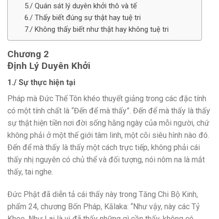
5./ Quán sát lý duyên khởi thô và tế
6./ Thấy biết đúng sự thật hay tuệ tri
7./ Không thấy biết như thật hay không tuệ tri
Chương 2
Định Lý Duyên Khởi
1./ Sự thực hiện tại
Pháp mà Đức Thế Tôn khéo thuyết giảng trong các đặc tính
có một tính chất là “Đến để mà thấy”. Đến để mà thấy là thấy
sự thật hiện tiền nơi đời sống hằng ngày của mỗi người, chứ
không phải ở một thế giới tâm linh, một cõi siêu hình nào đó.
Đến để mà thấy là thấy một cách trực tiếp, không phải cái
thấy nhị nguyên có chủ thể và đối tượng, nói nôm na là mắt
thấy, tai nghe.
Đức Phật đã diễn tả cái thấy này trong Tăng Chi Bộ Kinh,
phẩm 24, chương Bốn Pháp, Kālaka: “Như vậy, này các Tỷ
Kheo, Như Lai là vị đã thấy những gì cần thấy, không có