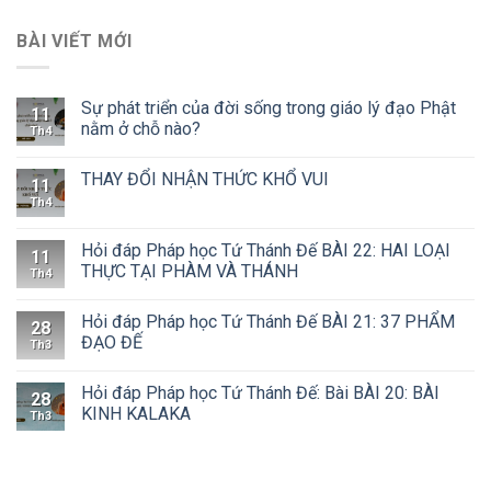
BÀI VIẾT MỚI
Sự phát triển của đời sống trong giáo lý đạo Phật
11
nằm ở chỗ nào?
Th4
THAY ĐỔI NHẬN THỨC KHỔ VUI
11
Th4
Hỏi đáp Pháp học Tứ Thánh Đế BÀI 22: HAI LOẠI
11
THỰC TẠI PHÀM VÀ THÁNH
Th4
Hỏi đáp Pháp học Tứ Thánh Đế BÀI 21: 37 PHẨM
28
ĐẠO ĐẾ
Th3
Hỏi đáp Pháp học Tứ Thánh Đế: Bài BÀI 20: BÀI
28
KINH KALAKA
Th3