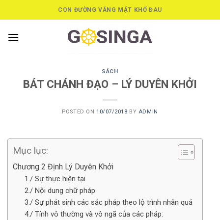
Skip
CON ĐƯỜNG VẮNG MẶT KHỔ ĐAU
to
content
SÁCH
BÁT CHÁNH ĐẠO – LÝ DUYÊN KHỞI
POSTED ON
10/07/2018
BY
ADMIN
Mục lục:
Chương 2 Định Lý Duyên Khởi
1./ Sự thực hiện tại
2./ Nội dung chữ pháp
3./ Sự phát sinh các sắc pháp theo lộ trình nhân quả
4./ Tính vô thường và vô ngã của các pháp: