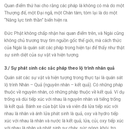
Quan điểm thứ hai cho rằng các pháp là không có mà do một
Thượng đế, một Đại ngã, một Chân tâm, tóm lại là do một
“Năng lực tinh thần” biến hiện ra.
Đức Phật không chấp nhận hai quan điểm trên, và Ngài cũng
không chủ trương truy tìm nguồn gốc thế giới, mà cách thức
của Ngài là quán sát các pháp trong hiện tại để thấy như thật
sự sinh diệt của sự vật và hiện tượng.
3./ Sự phát sinh các sắc pháp theo lộ trình nhân quả
Quán sát các sự vật và hiện tượng trong thực tại là quán sát
lộ trình Nhân – Quả (nguyên nhân – kết quả). Có những pháp
thuộc về nguyên nhân, có những pháp thuộc về kết quả. Ví dụ
trống và dùi tiếp xúc với nhau là nguyên nhân và tiếng trống
là kết quả. Bánh xe của bật lửa và viên đá lửa tiếp xúc với
nhau là nhân và ánh lửa phát sinh là quả, oxy và hydro tiếp
xúc với nhau là nhân và nước là kết quả; lửa, củi, oxy tiếp xúc
với nhau là nhân và phát sinh sự cháy, sức nóng, khói, tro