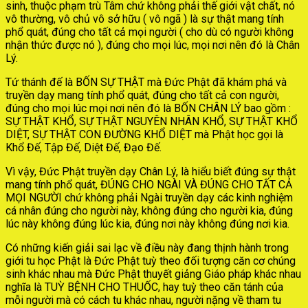
sinh, thuộc phạm trù Tâm chứ không phải thế giới vật chất, nó
vô thường, vô chủ vô sở hữu ( vô ngã ) là sự thật mang tính
phổ quát, đúng cho tất cả mọi người ( cho dù có người không
nhận thức được nó ), đúng cho mọi lúc, mọi nơi nên đó là Chân
Lý.
Tứ thánh đế là BỐN SỰ THẬT mà Đức Phật đã khám phá và
truyền dạy mang tính phổ quát, đúng cho tất cả con người,
đúng cho mọi lúc mọi nơi nên đó là BỐN CHÂN LÝ bao gồm :
SỰ THẬT KHỔ, SỰ THẬT NGUYÊN NHÂN KHỔ, SỰ THẬT KHỔ
DIỆT, SỰ THẬT CON ĐƯỜNG KHỔ DIỆT mà Phật học gọi là
Khổ Đế, Tập Đế, Diệt Đế, Đạo Đế.
Vì vậy, Đức Phật truyền dạy Chân Lý, là hiểu biết đúng sự thật
mang tính phổ quát, ĐÚNG CHO NGÀI VÀ ĐÚNG CHO TẤT CẢ
MỌI NGƯỜI chứ không phải Ngài truyền dạy các kinh nghiệm
cá nhân đúng cho người này, không đúng cho người kia, đúng
lúc này không đúng lúc kia, đúng nơi này không đúng nơi kia.
Có những kiến giải sai lạc về điều này đang thịnh hành trong
giới tu học Phật là Đức Phật tuỳ theo đối tượng căn cơ chúng
sinh khác nhau mà Đức Phật thuyết giảng Giáo pháp khác nhau
nghĩa là TUỲ BỆNH CHO THUỐC, hay tuỳ theo căn tánh của
mỗi người mà có cách tu khác nhau, người nặng về tham tu