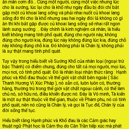
ăn mân cơm đó… Cùng một người, cùng một việc nhưng lúc
cho là sướng, lúc lại cho là khổ như ngày đầu bị đói chỉ bắt
gặp một củ khoai lang sống và phải nhai nuốt củ khoai lang
sống đó thì cho là khổ nhưng sau hai ngày đói lả không có gì
ăn thì khi bắt gặp được củ khoai lang sống sẽ nhai rất ngon
lành sung sướng … Đây chính là kinh nghiệm cá nhân, là hiểu
biết không mang tính phổ quát, đúng cho người này, không
đúng cho người kia, đúng lúc này không đúng lúc kia, đúng chỗ
này không đúng chỗ kia. Đó không phải là Chân lý, không phải
là sự thật mang tính phổ quát.
Tuy vậy trong hiểu biết về Sướng Khổ của nhân loại (ngoại trừ
bậc Thánh) có điểm chung, đúng cho tất cả mọi người, mọi lúc,
mọi nơi, có tính phổ quát. Đó là nhân loại nhận thức rằng : Hạnh
phúc và Khổ đau thuộc về thế giới vật chất bên ngoài ( Sắc
Thanh Hương Vị Xúc Pháp ), nó sẵn có, luôn luôn có, thường
hằng, thường trú trong thế giới vật chất ngoại cảnh, có thể làm
chủ nó, sở hữu nó, điều khiển được nó. Đây là Vô minh, Tà kiến
là một sự thật thuộc về thế gian, thuộc về Phàm phu, nó có tính
phổ quát, nên nó cũng là Chân lý, và gọi là Tục đế, Chân lý của
đời sống thế tục.
Hiểu biết rằng Hạnh phúc và Khổ đau là các Cảm giác hay
thuật ngữ Phật học là Cảm thọ do Căn Trần tiếp xúc mà phát