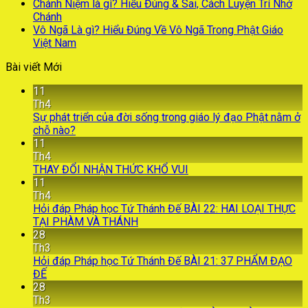
Chánh Niệm là gì? Hiểu Đúng & Sai, Cách Luyện Trí Nhớ
Chánh
Vô Ngã Là gì? Hiểu Đúng Về Vô Ngã Trong Phật Giáo
Việt Nam
Bài viết Mới
11
Th4
Sự phát triển của đời sống trong giáo lý đạo Phật nằm ở
chỗ nào?
11
Th4
THAY ĐỔI NHẬN THỨC KHỔ VUI
11
Th4
Hỏi đáp Pháp học Tứ Thánh Đế BÀI 22: HAI LOẠI THỰC
TẠI PHÀM VÀ THÁNH
28
Th3
Hỏi đáp Pháp học Tứ Thánh Đế BÀI 21: 37 PHẨM ĐẠO
ĐẾ
28
Th3