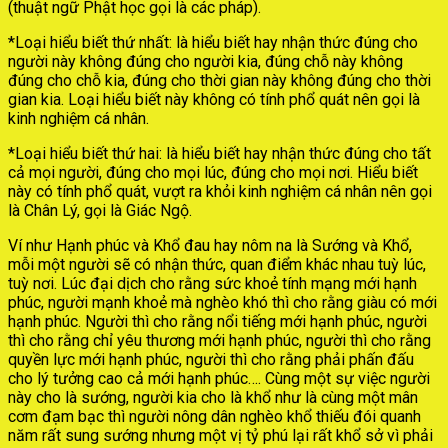
(thuật ngữ Phật học gọi là các pháp).
*Loại hiểu biết thứ nhất: là hiểu biết hay nhận thức đúng cho
người này không đúng cho người kia, đúng chỗ này không
đúng cho chỗ kia, đúng cho thời gian này không đúng cho thời
gian kia. Loại hiểu biết này không có tính phổ quát nên gọi là
kinh nghiệm cá nhân.
*Loại hiểu biết thứ hai: là hiểu biết hay nhận thức đúng cho tất
cả mọi người, đúng cho mọi lúc, đúng cho mọi nơi. Hiểu biết
này có tính phổ quát, vượt ra khỏi kinh nghiệm cá nhân nên gọi
là Chân Lý, gọi là Giác Ngộ.
Ví như Hạnh phúc và Khổ đau hay nôm na là Sướng và Khổ,
mỗi một người sẽ có nhận thức, quan điểm khác nhau tuỳ lúc,
tuỳ nơi. Lúc đại dịch cho rằng sức khoẻ tính mạng mới hạnh
phúc, người mạnh khoẻ mà nghèo khó thì cho rằng giàu có mới
hạnh phúc. Người thì cho rằng nổi tiếng mới hạnh phúc, người
thì cho rằng chỉ yêu thương mới hạnh phúc, người thì cho rằng
quyền lực mới hạnh phúc, người thì cho rằng phải phấn đấu
cho lý tưởng cao cả mới hạnh phúc…. Cùng một sự việc người
này cho là sướng, người kia cho là khổ như là cùng một mân
cơm đạm bạc thì người nông dân nghèo khổ thiếu đói quanh
năm rất sung sướng nhưng một vị tỷ phú lại rất khổ sở vì phải