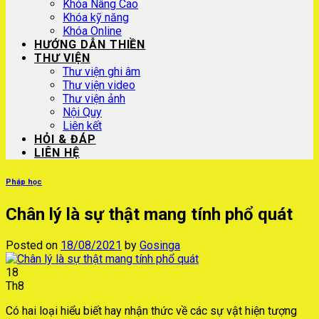
Khóa Nâng Cao
Khóa kỹ năng
Khóa Online
HƯỚNG DẪN THIỀN
THƯ VIỆN
Thư viện ghi âm
Thư viện video
Thư viện ảnh
Nội Quy
Liên kết
HỎI & ĐÁP
LIÊN HỆ
Pháp học
Chân lý là sự thật mang tính phổ quát
Posted on
18/08/2021
by
Gosinga
18
Th8
Có hai loại hiểu biết hay nhận thức về các sự vật hiện tượng