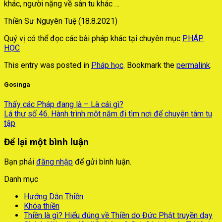
khác, người nặng về sân tu khác …
Thiền Sư Nguyên Tuệ (18.8.2021)
Quý vị có thể đọc các bài pháp khác tại chuyên mục
PHÁP
HỌC
This entry was posted in
Pháp học
. Bookmark the
permalink
.
Gosinga
Thấy các Pháp đang là – Là cái gì?
Lá thư số 46. Hành trình một năm đi tìm nơi để chuyên tâm tu
tập
Để lại một bình luận
Bạn phải
đăng nhập
để gửi bình luận.
Danh mục
Hướng Dẫn Thiền
Khóa thiền
Thiền là gì? Hiểu đúng về Thiền do Đức Phật truyền dạy