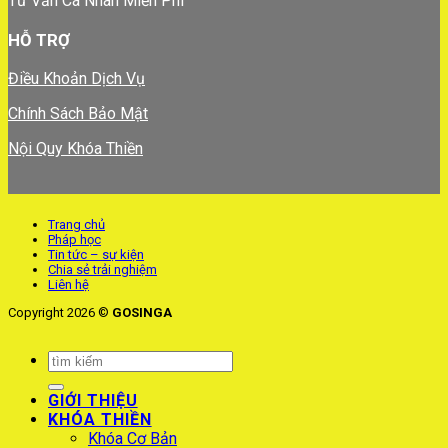
Tư Vấn Cá Nhân Miễn Phí
HỖ TRỢ
Điều Khoản Dịch Vụ
Chính Sách Bảo Mật
Nội Quy Khóa Thiền
Trang chủ
Pháp học
Tin tức – sự kiện
Chia sẻ trải nghiệm
Liên hệ
Copyright 2026 ©
GOSINGA
GIỚI THIỆU
KHÓA THIỀN
Khóa Cơ Bản