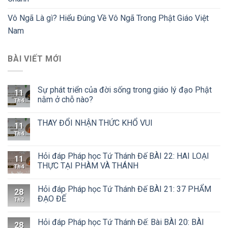
Vô Ngã Là gì? Hiểu Đúng Về Vô Ngã Trong Phật Giáo Việt
Nam
BÀI VIẾT MỚI
Sự phát triển của đời sống trong giáo lý đạo Phật
11
nằm ở chỗ nào?
Th4
THAY ĐỔI NHẬN THỨC KHỔ VUI
11
Th4
Hỏi đáp Pháp học Tứ Thánh Đế BÀI 22: HAI LOẠI
11
THỰC TẠI PHÀM VÀ THÁNH
Th4
Hỏi đáp Pháp học Tứ Thánh Đế BÀI 21: 37 PHẨM
28
ĐẠO ĐẾ
Th3
Hỏi đáp Pháp học Tứ Thánh Đế: Bài BÀI 20: BÀI
28