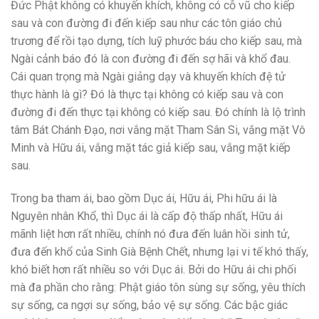
Đức Phật không có khuyến khích, không có cỗ vũ cho kiếp
sau và con đường đi đến kiếp sau như các tôn giáo chủ
trương để rồi tạo dựng, tích luỹ phước báu cho kiếp sau, mà
Ngài cảnh báo đó là con đường đi đến sợ hãi và khổ đau.
Cái quan trọng mà Ngài giảng dạy và khuyến khích đệ tử
thực hành là gì? Đó là thực tại không có kiếp sau và con
đường đi đến thực tại không có kiếp sau. Đó chính là lộ trình
tâm Bát Chánh Đạo, nơi vắng mặt Tham Sân Si, vắng mặt Vô
Minh và Hữu ái, vắng mặt tác giả kiếp sau, vắng mặt kiếp
sau.
Trong ba tham ái, bao gồm Dục ái, Hữu ái, Phi hữu ái là
Nguyên nhân Khổ, thì Dục ái là cấp độ thấp nhất, Hữu ái
mãnh liệt hơn rất nhiều, chính nó đưa đến luân hồi sinh tử,
đưa đến khổ của Sinh Già Bệnh Chết, nhưng lại vi tế khó thấy,
khó biết hơn rất nhiều so với Dục ái. Bởi do Hữu ái chi phối
mà đa phần cho rằng: Phật giáo tôn sùng sự sống, yêu thích
sự sống, ca ngợi sự sống, bảo vệ sự sống. Các bậc giác