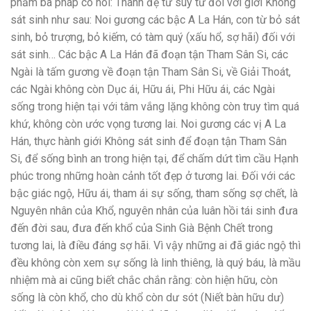
phẩm ba pháp có nói: Thánh đệ tử suy tư đối với giới Không
sát sinh như sau: Noi gương các bậc A La Hán, con từ bỏ sát
sinh, bỏ trượng, bỏ kiếm, có tàm quý (xấu hổ, sợ hãi) đối với
sát sinh… Các bậc A La Hán đã đoạn tận Tham Sân Si, các
Ngài là tấm gương về đoạn tận Tham Sân Si, về Giải Thoát,
các Ngài không còn Dục ái, Hữu ái, Phi Hữu ái, các Ngài
sống trong hiện tại với tâm vắng lặng không còn truy tìm quá
khứ, không còn ước vọng tương lai. Noi gương các vị A La
Hán, thực hành giới Không sát sinh để đoạn tận Tham Sân
Si, để sống bình an trong hiện tại, để chấm dứt tìm cầu Hạnh
phúc trong những hoàn cảnh tốt đẹp ở tương lai. Đối với các
bậc giác ngộ, Hữu ái, tham ái sự sống, tham sống sợ chết, là
Nguyên nhân của Khổ, nguyên nhân của luân hồi tái sinh đưa
đến đời sau, đưa đến khổ của Sinh Già Bệnh Chết trong
tương lai, là điều đáng sợ hãi. Vì vậy những ai đã giác ngộ thì
đều không còn xem sự sống là linh thiêng, là quý báu, là mầu
nhiệm mà ai cũng biết chắc chắn rằng: còn hiện hữu, còn
sống là còn khổ, cho dù khổ còn dư sót (Niết bàn hữu dư)