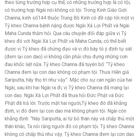
theo từng trường hợp cụ thể, có những trường hợp là có tội,
có trường hợp Ngài nói không có tội. Trong Kinh Giáo Giới
Channa, kinh số144 thuộc Trung Bộ Kinh có đề cập tới một vị
Tỷ kheo Channa bệnh nặng được Ngài Xá Lợi Phất và Ngài
Maha Cunda thăm hỏi. Qua câu chuyện đối đáp giữa vị Tỷ
kheo đó với Ngài Xá Lợi Phất và Maha Cunda, có thể biết
được vị Tỷ kheo đã chứng đạo và vị đó bày tỏ ý định tự sát
(đem lại con dao) vì không cần phải chịu đựng những cơn
đau khốc liệt nữa. Tỷ kheo Channa đã tuyên bố: “Tỷ kheo
Channa đem lại con dao không có phạm tội. Thưa Hiền giả
Sariputta, hãy thọ trì như vậy”. Mặc cho sự can ngăn của hai
Ngài, sau khi hai Ngài ra đi, vị Tỷ kheo Channa đã mang lại
con dao. Ngài Xá Lợi Phất đã thưa hỏi Đức Phật và Đức
Phật đã trả lời: Trước mặt hai người,Tỷ kheo đó đã khẳng
định, vị đó đem lại con dao mà không phạm tội. Ngài còn
khẳng định: “Này Sariputta, ai từ bỏ thân này và chấp thủ một
thân khác, Ta nói rằng người đó có phạm tội. Tỷ kheo Channa
không có chấp thủ như vậy. Tỷ kheo Channa đem lại con dao