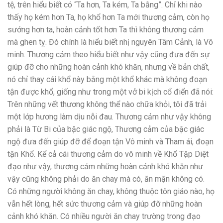
tệ, trên hiểu biết có “Ta hơn, Ta kém, Ta bằng”. Chỉ khi nào
thấy họ kém hơn Ta, họ khổ hơn Ta mới thương cảm, còn họ
sướng hơn ta, hoàn cảnh tốt hơn Ta thì không thương cảm
mà ghen tỵ. Đó chính là hiểu biết nhị nguyên Tâm Cảnh, là Vô
minh. Thương cảm theo hiểu biết như vậy cũng đưa đến sự
giúp đỡ cho những hoàn cảnh khó khăn, nhưng về bản chất,
nó chỉ thay cái khổ này bằng một khổ khác mà không đoạn
tận được khổ, giống như trong một vở bi kịch cổ điển đã nói:
Trên những vết thương không thể nào chữa khỏi, tôi đã trải
một lớp hương làm dịu nỗi đau. Thương cảm như vậy không
phải là Từ Bi của bậc giác ngộ, Thương cảm của bậc giác
ngộ đưa đến giúp đỡ để đoạn tận Vô minh và Tham ái, đoạn
tận Khổ. Kể cả cái thương cảm do vô minh về Khổ Tập Diệt
đạo như vậy, thương cảm những hoàn cảnh khó khăn như
vậy cũng không phải do ăn chay mà có, ăn mặn không có.
Có những người không ăn chay, không thuộc tôn giáo nào, họ
vẫn hết lòng, hết sức thương cảm và giúp đỡ những hoàn
cảnh khó khăn. Có nhiều người ăn chay trường trong đạo