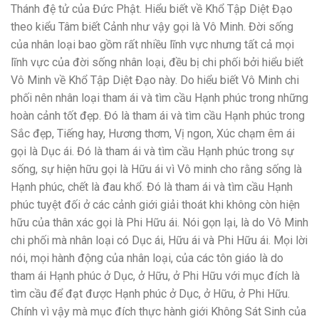
Thánh đệ tử của Đức Phật. Hiểu biết về Khổ Tập Diệt Đạo
theo kiểu Tâm biết Cảnh như vậy gọi là Vô Minh. Đời sống
của nhân loại bao gồm rất nhiều lĩnh vực nhưng tất cả mọi
lĩnh vực của đời sống nhân loại, đều bị chi phối bởi hiểu biết
Vô Minh về Khổ Tập Diệt Đạo này. Do hiểu biết Vô Minh chi
phối nên nhân loại tham ái và tìm cầu Hạnh phúc trong những
hoàn cảnh tốt đẹp. Đó là tham ái và tìm cầu Hạnh phúc trong
Sắc đẹp, Tiếng hay, Hương thơm, Vị ngon, Xúc chạm êm ái
gọi là Dục ái. Đó là tham ái và tìm cầu Hạnh phúc trong sự
sống, sự hiện hữu gọi là Hữu ái vì Vô minh cho rằng sống là
Hạnh phúc, chết là đau khổ. Đó là tham ái và tìm cầu Hạnh
phúc tuyệt đối ở các cảnh giới giải thoát khi không còn hiện
hữu của thân xác gọi là Phi Hữu ái. Nói gọn lại, là do Vô Minh
chi phối mà nhân loại có Dục ái, Hữu ái và Phi Hữu ái. Mọi lời
nói, mọi hành động của nhân loại, của các tôn giáo là do
tham ái Hạnh phúc ở Dục, ở Hữu, ở Phi Hữu với mục đích là
tìm cầu để đạt được Hạnh phúc ở Dục, ở Hữu, ở Phi Hữu.
Chính vì vậy mà mục đích thực hành giới Không Sát Sinh của