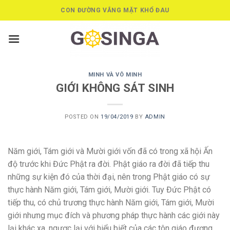
Skip
CON ĐƯỜNG VẮNG MẶT KHỔ ĐAU
to
content
MINH VÀ VÔ MINH
GIỚI KHÔNG SÁT SINH
POSTED ON
19/04/2019
BY
ADMIN
Năm giới, Tám giới và Mười giới vốn đã có trong xã hội Ấn
độ trước khi Đức Phật ra đời. Phật giáo ra đời đã tiếp thu
những sự kiện đó của thời đại, nên trong Phật giáo có sự
thực hành Năm giới, Tám giới, Mười giới. Tuy Đức Phật có
tiếp thu, có chủ trương thực hành Năm giới, Tám giới, Mười
giới nhưng mục đích và phương pháp thực hành các giới này
lại khác xa, ngược lại với hiểu biết của các tôn giáo đương