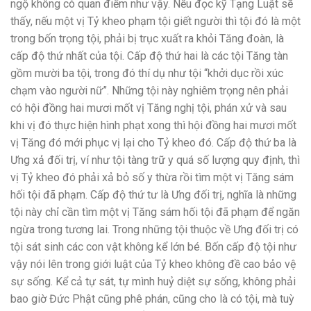
ngộ không có quan điểm như vậy. Nếu đọc kỹ Tạng Luật sẽ
thấy, nếu một vị Tỷ kheo phạm tội giết người thì tội đó là một
trong bốn trọng tội, phải bị trục xuất ra khỏi Tăng đoàn, là
cấp độ thứ nhất của tội. Cấp độ thứ hai là các tội Tăng tàn
gồm mười ba tội, trong đó thí dụ như tội “khởi dục rồi xúc
chạm vào người nữ”. Những tội này nghiêm trọng nên phải
có hội đồng hai mươi mốt vị Tăng nghị tội, phán xử và sau
khi vị đó thực hiện hình phạt xong thì hội đồng hai mươi mốt
vị Tăng đó mới phục vị lại cho Tỷ kheo đó. Cấp độ thứ ba là
Ưng xả đối trị, ví như tội tàng trữ y quá số lượng quy định, thì
vị Tỷ kheo đó phải xả bỏ số y thừa rồi tìm một vị Tăng sám
hối tội đã phạm. Cấp độ thứ tư là Ưng đối trị, nghĩa là những
tội này chỉ cần tìm một vị Tăng sám hối tội đã phạm để ngăn
ngừa trong tương lai. Trong những tội thuộc về Ưng đối trị có
tội sát sinh các con vật không kể lớn bé. Bốn cấp độ tội như
vậy nói lên trong giới luật của Tỷ kheo không đề cao bảo vệ
sự sống. Kể cả tự sát, tự mình huỷ diệt sự sống, không phải
bao giờ Đức Phật cũng phê phán, cũng cho là có tội, mà tuỳ