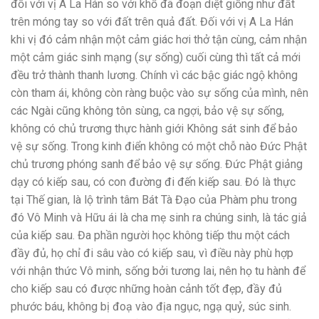
đối với vị A La Hán so với khổ đã đoạn diệt giống như đất
trên móng tay so với đất trên quả đất. Đối với vị A La Hán
khi vị đó cảm nhận một cảm giác hơi thở tận cùng, cảm nhận
một cảm giác sinh mạng (sự sống) cuối cùng thì tất cả mới
đều trở thành thanh lương. Chính vì các bậc giác ngộ không
còn tham ái, không còn ràng buộc vào sự sống của mình, nên
các Ngài cũng không tôn sùng, ca ngợi, bảo vệ sự sống,
không có chủ trương thực hành giới Không sát sinh để bảo
vệ sự sống. Trong kinh điển không có một chỗ nào Đức Phật
chủ trương phóng sanh để bảo vệ sự sống. Đức Phật giảng
dạy có kiếp sau, có con đường đi đến kiếp sau. Đó là thực
tại Thế gian, là lộ trình tâm Bát Tà Đạo của Phàm phu trong
đó Vô Minh và Hữu ái là cha mẹ sinh ra chúng sinh, là tác giả
của kiếp sau. Đa phần người học không tiếp thu một cách
đầy đủ, họ chỉ đi sâu vào có kiếp sau, vì điều này phù hợp
với nhận thức Vô minh, sống bởi tương lai, nên họ tu hành để
cho kiếp sau có được những hoàn cảnh tốt đẹp, đầy đủ
phước báu, không bị đoạ vào địa ngục, ngạ quỷ, súc sinh.