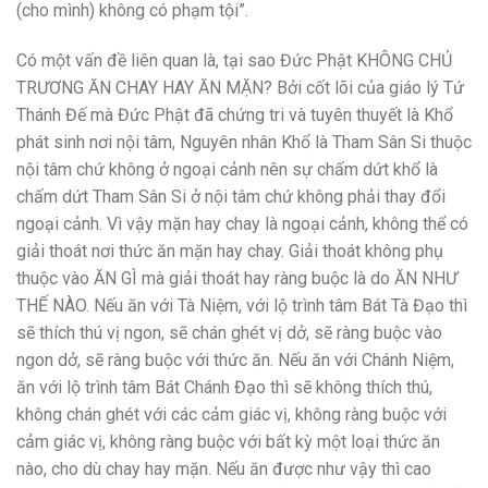
(cho mình) không có phạm tội”.
Có một vấn đề liên quan là, tại sao Đức Phật KHÔNG CHỦ
TRƯƠNG ĂN CHAY HAY ĂN MẶN? Bởi cốt lõi của giáo lý Tứ
Thánh Đế mà Đức Phật đã chứng tri và tuyên thuyết là Khổ
phát sinh nơi nội tâm, Nguyên nhân Khổ là Tham Sân Si thuộc
nội tâm chứ không ở ngoại cảnh nên sự chấm dứt khổ là
chấm dứt Tham Sân Si ở nội tâm chứ không phải thay đổi
ngoại cảnh. Vì vậy mặn hay chay là ngoại cảnh, không thể có
giải thoát nơi thức ăn mặn hay chay. Giải thoát không phụ
thuộc vào ĂN GÌ mà giải thoát hay ràng buộc là do ĂN NHƯ
THẾ NÀO. Nếu ăn với Tà Niệm, với lộ trình tâm Bát Tà Đạo thì
sẽ thích thú vị ngon, sẽ chán ghét vị dở, sẽ ràng buộc vào
ngon dở, sẽ ràng buộc với thức ăn. Nếu ăn với Chánh Niệm,
ăn với lộ trình tâm Bát Chánh Đạo thì sẽ không thích thú,
không chán ghét với các cảm giác vị, không ràng buộc với
cảm giác vị, không ràng buộc với bất kỳ một loại thức ăn
nào, cho dù chay hay mặn. Nếu ăn được như vậy thì cao