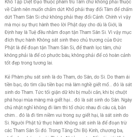
Khổ Tập Diệt Đạo thuộc phàm trù Tâm chứ không phải thuộc
về Cảnh nên muốn chấm dứt Khổ phải thay đổi Tâm để chấm
dứt Tham Sân Si chứ không phải thay đổi Cảnh. Chính vì vậy
mà mọi sự thực hành theo lời Phật dạy cho dù là Giới, là
Định hay là Tuệ đều nhằm đoạn tận Tham Sân Si. Vì vậy mục
đích thực hành Không sát sinh theo chủ trương của Đức
Phật là để đoạn tận Tham Sân Si, để thanh lọc tâm, chứ
không phải là để có phước báu, không phải để có hoàn cảnh
tốt đẹp trong tương lai.
Kẻ Phàm phu sát sinh là do Tham, do Sân, do Si. Do tham ái
tiền bạc, do tìm cầu tiền bạc mà làm nghề giết mổ… đó là sát
sinh do Tham. Tức tối giận dữ khi bị muỗi cắn, khi bị chuột
phá hoại mùa màng mà giết hại… đó là sát sinh do Sân. Ngày
chủ nhật nghỉ không đi làm thì tổ chức nhau đi câu cá, bắn
chim… đó là đi tìm niềm vui trong sự giết hại, là sát sinh do
Si. Người Phật tử thực hành Không sát sinh là để đoạn trừ
các Tham Sân Si đó. Trong Tăng Chi Bộ Kinh, chương ba,