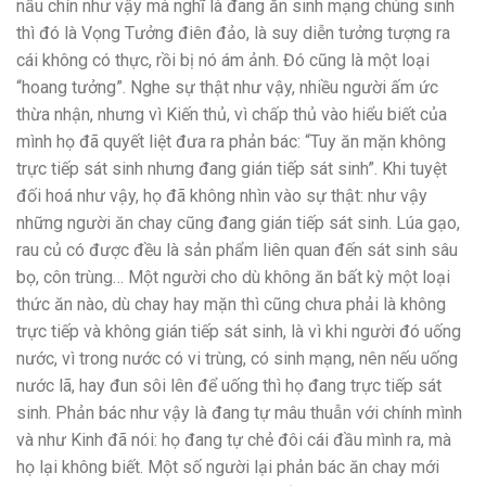
nấu chín như vậy mà nghĩ là đang ăn sinh mạng chúng sinh
thì đó là Vọng Tưởng điên đảo, là suy diễn tưởng tượng ra
cái không có thực, rồi bị nó ám ảnh. Đó cũng là một loại
“hoang tưởng”. Nghe sự thật như vậy, nhiều người ấm ức
thừa nhận, nhưng vì Kiến thủ, vì chấp thủ vào hiểu biết của
mình họ đã quyết liệt đưa ra phản bác: “Tuy ăn mặn không
trực tiếp sát sinh nhưng đang gián tiếp sát sinh”. Khi tuyệt
đối hoá như vậy, họ đã không nhìn vào sự thật: như vậy
những người ăn chay cũng đang gián tiếp sát sinh. Lúa gạo,
rau củ có được đều là sản phẩm liên quan đến sát sinh sâu
bọ, côn trùng… Một người cho dù không ăn bất kỳ một loại
thức ăn nào, dù chay hay mặn thì cũng chưa phải là không
trực tiếp và không gián tiếp sát sinh, là vì khi người đó uống
nước, vì trong nước có vi trùng, có sinh mạng, nên nếu uống
nước lã, hay đun sôi lên để uống thì họ đang trực tiếp sát
sinh. Phản bác như vậy là đang tự mâu thuẫn với chính mình
và như Kinh đã nói: họ đang tự chẻ đôi cái đầu mình ra, mà
họ lại không biết. Một số người lại phản bác ăn chay mới