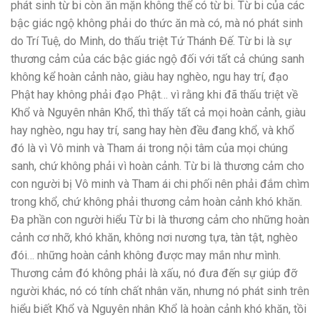
phát sinh từ bi còn ăn mặn không thể có từ bi. Từ bi của các
bậc giác ngộ không phải do thức ăn mà có, mà nó phát sinh
do Trí Tuệ, do Minh, do thấu triệt Tứ Thánh Đế. Từ bi là sự
thương cảm của các bậc giác ngộ đối với tất cả chúng sanh
không kể hoàn cảnh nào, giàu hay nghèo, ngu hay trí, đạo
Phật hay không phải đạo Phật… vì rằng khi đã thấu triệt về
Khổ và Nguyên nhân Khổ, thì thấy tất cả mọi hoàn cảnh, giàu
hay nghèo, ngu hay trí, sang hay hèn đều đang khổ, và khổ
đó là vì Vô minh và Tham ái trong nội tâm của mọi chúng
sanh, chứ không phải vì hoàn cảnh. Từ bi là thương cảm cho
con người bị Vô minh và Tham ái chi phối nên phải đắm chìm
trong khổ, chứ không phải thương cảm hoàn cảnh khó khăn.
Đa phần con người hiểu Từ bi là thương cảm cho những hoàn
cảnh cơ nhỡ, khó khăn, không nơi nương tựa, tàn tật, nghèo
đói… những hoàn cảnh không được may mắn như mình.
Thương cảm đó không phải là xấu, nó đưa đến sự giúp đỡ
người khác, nó có tính chất nhân văn, nhưng nó phát sinh trên
hiểu biết Khổ và Nguyên nhân Khổ là hoàn cảnh khó khăn, tồi