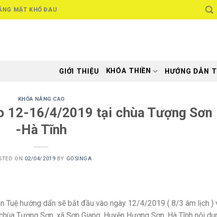
ẮNG MẶT KHỔ ĐAU
KHÓA THIỀN
GIỚI THIỆU
HƯỚNG DẪN T
KHÓA NÂNG CAO
o 12-16/4/2019 tại chùa Tượng Sơn
-Hà Tĩnh
STED ON
02/04/2019
BY
GOSINGA
 Tuệ hướng dẩn sẽ bắt đầu vào ngày 12/4/2019 ( 8/3 âm lịch ) 
i chùa Tượng Sơn, xã Sơn Giang, Huyện Hương Sơn, Hà Tĩnh nội du