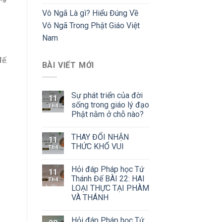
Vô Ngã Là gì? Hiểu Đúng Về
Vô Ngã Trong Phật Giáo Việt
Nam
đế.
BÀI VIẾT MỚI
Sự phát triển của đời
11
sống trong giáo lý đạo
Th4
Phật nằm ở chỗ nào?
THAY ĐỔI NHẬN
11
THỨC KHỔ VUI
Th4
Hỏi đáp Pháp học Tứ
11
Thánh Đế BÀI 22: HAI
Th4
LOẠI THỰC TẠI PHÀM
VÀ THÁNH
Hỏi đáp Pháp học Tứ