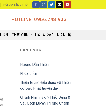
Nội quy Khóa Thiền
HOTLINE: 0966.248.933
THƯ VIỆN
HIỀN
HỎI & ĐÁP
LIÊN HỆ
DANH MỤC
Hướng Dẫn Thiền
Khóa thiền
Thiền là gì? Hiểu đúng về Thiền
do Đức Phật truyền dạy
Chánh Niệm là gì? Hiểu Đúng &
và
Sai, Cách Luyện Trí Nhớ Chánh
ng