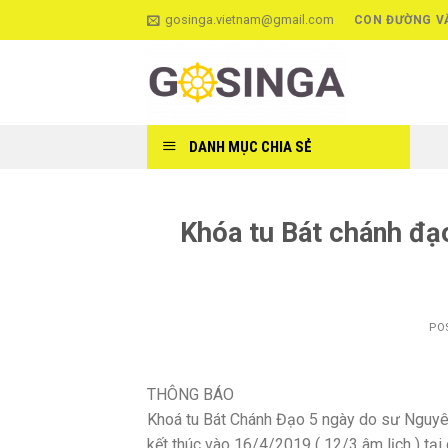
Skip
gosinga.vietnam@gmail.com
CON ĐƯỜNG V
to
content
DANH MỤC CHIA SẺ
Khóa tu Bát chánh đạ
PO
THÔNG BÁO
Khoá tu Bát Chánh Đạo 5 ngày do sư Nguyên
kết thúc vào 16/4/2019 ( 12/3 âm lịch ) tạ