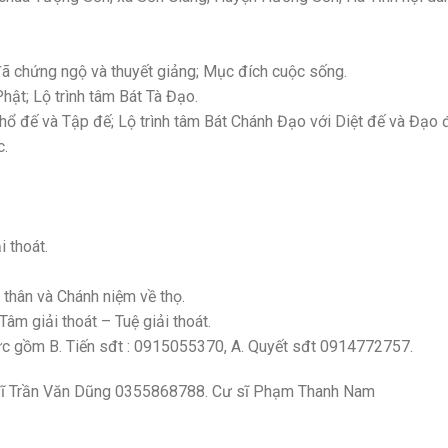
ã chứng ngộ và thuyết giảng; Mục đích cuộc sống.
hật; Lộ trình tâm Bát Tà Đạo.
Khổ đế và Tập đế; Lộ trình tâm Bát Chánh Đạo với Diệt đế và Đạo 
c.
i thoát.
thân và Chánh niệm về thọ.
âm giải thoát – Tuệ giải thoát.
ức gồm B. Tiến sđt : 0915055370, A. Quyết sđt 0914772757.
Cư sĩ Trần Văn Dũng 0355868788. Cư sĩ Phạm Thanh Nam