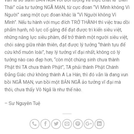
Thái” của tư tưởng NGÃ MẠN, từ cực đoan “Vì Mình không Vì
Người” sang một cực đoan khác là “Vì Người không Vì
Mình”. Nếu tu hành với mục đích TRỞ THÀNH thì việc trau dồi
phẩm hạnh, nỗ lực cố gắng để đạt được tri kiến siêu việt,
những năng lực siêu phàm, để trở thành một người siêu việt,
chói sáng giữa nhân thiên, đạt được lý tưởng “thành tựu để
cứu khổ muôn loài”, hay lý tưởng vĩ đại nhất, không có lý
tưởng nào cao đẹp hơn, “còn một chúng sinh chưa thành
Phật thì TA chưa thành Phật”, TA phải thành Phật Chánh
Đẳng Giác chứ không thành A La Hán, thì đó vẫn là đang vun
bồi NGÃ MẠN, vun bồi một BẢN NGÃ ảo tưởng vĩ đại mà
thôi, chưa thấy Vô Ngã là như thế nào.
– Sư Nguyên Tuệ