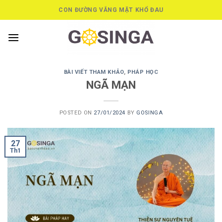
Skip
CON ĐƯỜNG VẮNG MẶT KHỔ ĐAU
to
content
BÀI VIẾT THAM KHẢO
,
PHÁP HỌC
NGÃ MẠN
POSTED ON
27/01/2024
BY
GOSINGA
27
Th1