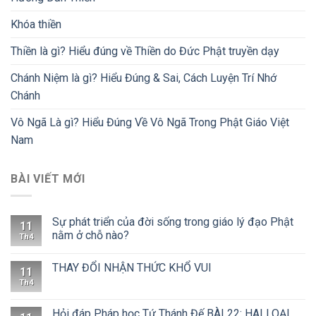
Khóa thiền
Thiền là gì? Hiểu đúng về Thiền do Đức Phật truyền dạy
Chánh Niệm là gì? Hiểu Đúng & Sai, Cách Luyện Trí Nhớ
Chánh
Vô Ngã Là gì? Hiểu Đúng Về Vô Ngã Trong Phật Giáo Việt
Nam
BÀI VIẾT MỚI
Sự phát triển của đời sống trong giáo lý đạo Phật
11
nằm ở chỗ nào?
Th4
THAY ĐỔI NHẬN THỨC KHỔ VUI
11
Th4
Hỏi đáp Pháp học Tứ Thánh Đế BÀI 22: HAI LOẠI