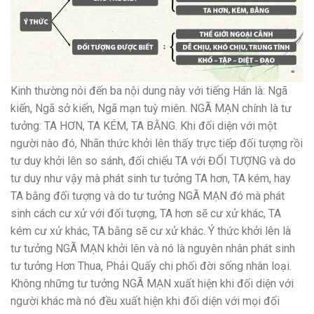
Kinh thường nói đến ba nội dung này với tiếng Hán là: Ngã
kiến, Ngã sở kiến, Ngã mạn tuỳ miên. NGÃ MẠN chính là tư
tưởng: TA HƠN, TA KÉM, TA BẰNG. Khi đối diện với một
người nào đó, Nhãn thức khởi lên thấy trực tiếp đối tượng rồi
tư duy khởi lên so sánh, đối chiếu TA với ĐỐI TƯỢNG và do
tư duy như vậy mà phát sinh tư tưởng TA hơn, TA kém, hay
TA bằng đối tượng và do tư tưởng NGÃ MẠN đó mà phát
sinh cách cư xử với đối tượng, TA hơn sẽ cư xử khác, TA
kém cư xử khác, TA bằng sẽ cư xử khác. Ý thức khởi lên là
tư tưởng NGÃ MẠN khởi lên và nó là nguyên nhân phát sinh
tư tưởng Hơn Thua, Phải Quấy chi phối đời sống nhân loại.
Không những tư tưởng NGÃ MẠN xuất hiện khi đối diện với
người khác mà nó đều xuất hiện khi đối diện với mọi đối