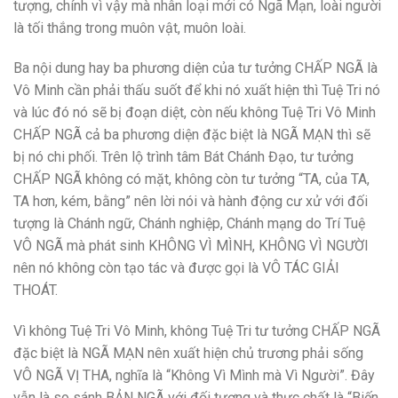
tượng, chính vì vậy mà nhân loại mới có Ngã Mạn, loài người
là tối thắng trong muôn vật, muôn loài.
Ba nội dung hay ba phương diện của tư tưởng CHẤP NGÃ là
Vô Minh cần phải thấu suốt để khi nó xuất hiện thì Tuệ Tri nó
và lúc đó nó sẽ bị đoạn diệt, còn nếu không Tuệ Tri Vô Minh
CHẤP NGÃ cả ba phương diện đặc biệt là NGÃ MẠN thì sẽ
bị nó chi phối. Trên lộ trình tâm Bát Chánh Đạo, tư tưởng
CHẤP NGÃ không có mặt, không còn tư tưởng “TA, của TA,
TA hơn, kém, bằng” nên lời nói và hành động cư xử với đối
tượng là Chánh ngữ, Chánh nghiệp, Chánh mạng do Trí Tuệ
VÔ NGÃ mà phát sinh KHÔNG VÌ MÌNH, KHÔNG VÌ NGƯỜI
nên nó không còn tạo tác và được gọi là VÔ TÁC GIẢI
THOÁT.
Vì không Tuệ Tri Vô Minh, không Tuệ Tri tư tưởng CHẤP NGÃ
đặc biệt là NGÃ MẠN nên xuất hiện chủ trương phải sống
VÔ NGÃ VỊ THA, nghĩa là “Không Vì Mình mà Vì Người”. Đây
vẫn là so sánh BẢN NGÃ với đối tượng và thực chất là “Biến