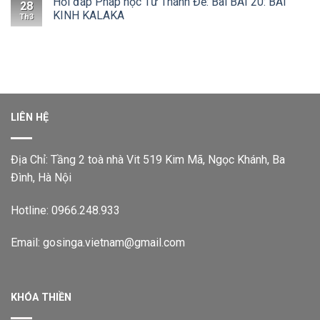
Hỏi đáp Pháp học Tứ Thánh Đế: Bài BÀI 20: BÀI
28
KINH KALAKA
Th3
LIÊN HỆ
Địa Chỉ: Tầng 2 toà nhà Vit 519 Kim Mã, Ngọc Khánh, Ba
Đình, Hà Nội
Hotline: 0966.248.933
Email: gosinga.vietnam@gmail.com
KHÓA THIỀN