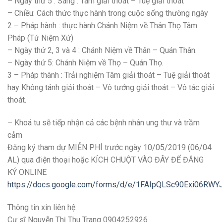
– Ngày thứ 5 : Sáng : Tâm giải thoát – Tuệ giải thoát
– Chiều: Cách thức thực hành trong cuộc sống thường ngày
2 – Pháp hành : thực hành Chánh Niệm về Thân Thọ Tâm
Pháp (Tứ Niệm Xứ)
– Ngày thứ 2, 3 và 4 : Chánh Niệm về Thân – Quán Thân.
– Ngày thứ 5: Chánh Niệm về Thọ – Quán Thọ.
3 – Pháp thành : Trải nghiệm Tâm giải thoát – Tuệ giải thoát
hay Không tánh giải thoát – Vô tướng giải thoát – Vô tác giải
thoát.
– Khoá tu sẽ tiếp nhận cả các bệnh nhân ung thư và trầm
cảm
Đăng ký tham dự MIỄN PHÍ trước ngày 10/05/2019 (06/04
AL) qua điện thoại hoặc KÍCH CHUỘT VÀO ĐÂY ĐỂ ĐĂNG
KÝ ONLINE
https://docs.google.com/forms/d/e/1FAIpQLSc90Exi06RWY
Thông tin xin liên hệ:
Cư sĩ Nguyễn Thị Thu Trang 0904252926