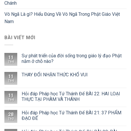
Chánh
Vô Ngã Là gì? Hiểu Đúng Về Vô Ngã Trong Phật Giáo Việt
Nam
BÀI VIẾT MỚI
Sự phát triển của đời sống trong giáo lý đạo Phật
11
nằm ở chỗ nào?
Th4
THAY ĐỔI NHẬN THỨC KHỔ VUI
11
Th4
Hỏi đáp Pháp học Tứ Thánh Đế BÀI 22: HAI LOẠI
11
THỰC TẠI PHÀM VÀ THÁNH
Th4
Hỏi đáp Pháp học Tứ Thánh Đế BÀI 21: 37 PHẨM
28
ĐẠO ĐẾ
Th3