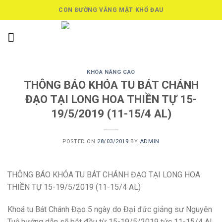
Skip
CON ĐƯỜNG VẮNG MẶT KHỔ ĐAU
to
content
KHÓA NÂNG CAO
THÔNG BÁO KHÓA TU BÁT CHÁNH
ĐẠO TẠI LONG HOA THIỀN TỰ 15-
19/5/2019 (11-15/4 AL)
POSTED ON
28/03/2019
BY
ADMIN
THÔNG BÁO KHÓA TU BÁT CHÁNH ĐẠO TẠI LONG HOA
THIỀN TỰ 15-19/5/2019 (11-15/4 AL)
Khoá tu Bát Chánh Đạo 5 ngày do Đại đức giảng sư Nguyên
Tuệ hướng dẫn sẽ bắt đầu từ 15-19/5/2019 tức 11-15/4 AL