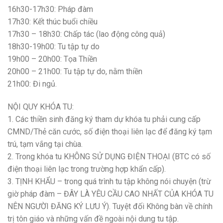
16h30-17h30: Pháp đàm
17h30: Kết thúc buổi chiều
17h30 – 18h30: Chấp tác (lao động công quả)
18h30-19h00: Tu tập tự do
19h00 – 20h00: Tọa Thiền
20h00 – 21h00: Tu tập tự do, nằm thiền
21h00: Đi ngủ.
NỘI QUY KHÓA TU:
1. Các thiền sinh đăng ký tham dự khóa tu phải cung cấp
CMND/Thẻ căn cước, số điện thoại liên lạc để đăng ký tạm
trú, tạm vắng tại chùa.
2. Trong khóa tu KHÔNG SỬ DỤNG ĐIỆN THOẠI (BTC có số
điện thoại liên lạc trong trường hợp khẩn cấp).
3. TỊNH KHẨU – trong quá trình tu tập không nói chuyện (trừ
giờ pháp đàm – ĐÂY LÀ YÊU CẦU CAO NHẤT CỦA KHÓA TU
NÊN NGƯỜI ĐĂNG KÝ LƯU Ý). Tuyệt đối Không bàn về chính
trị tôn giáo và những vấn đề ngoài nội dung tu tập.