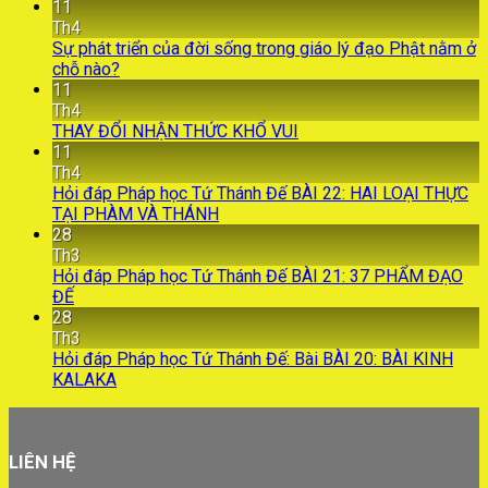
11
Th4
Sự phát triển của đời sống trong giáo lý đạo Phật nằm ở
chỗ nào?
11
Th4
THAY ĐỔI NHẬN THỨC KHỔ VUI
11
Th4
Hỏi đáp Pháp học Tứ Thánh Đế BÀI 22: HAI LOẠI THỰC
TẠI PHÀM VÀ THÁNH
28
Th3
Hỏi đáp Pháp học Tứ Thánh Đế BÀI 21: 37 PHẨM ĐẠO
ĐẾ
28
Th3
Hỏi đáp Pháp học Tứ Thánh Đế: Bài BÀI 20: BÀI KINH
KALAKA
LIÊN HỆ