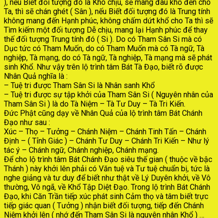
), nếu Biết đối tượng đó là Khó chịu, sẽ mang đau khổ đến cho
Ta, thì sẽ chán ghét ( Sân ), nếu Biết đối tượng đó là Trung tính
không mang đến Hạnh phúc, không chấm dứt khổ cho Ta thì sẽ
Tìm kiếm một đối tượng Dễ chịu, mang lại Hạnh phúc để thay
thế đối tượng Trung tính đó ( Si ). Do có Tham Sân Si mà có
Dục tức có Tham Muốn, do có Tham Muốn mà có Tà ngữ, Tà
nghiệp, Tà mạng, do có Tà ngữ, Tà nghiệp, Tà mạng mà sẽ phát
sinh Khổ. Như vậy trên lộ trình tâm Bát Tà Đạo, biết rõ được
Nhân Quả nghĩa là :
– Tuệ tri được Tham Sân Si là Nhân sanh Khổ
– Tuệ tri được sự tập khởi của Tham Sân Si ( Nguyên nhân của
Tham Sân Si ) là do Tà Niệm – Tà Tư Duy – Tà Tri Kiến.
Đức Phật cũng dạy về Nhân Quả của lộ trình tâm Bát Chánh
Đạo như sau :
Xúc – Thọ – Tưởng – Chánh Niệm – Chánh Tinh Tấn – Chánh
Định – ( Tỉnh Giác ) – Chánh Tư Duy – Chánh Tri Kiến – Như lý
tác ý – Chánh ngữ, Chánh nghiệp, Chánh mạng.
Để cho lộ trình tâm Bát Chánh Đạo siêu thế gian ( thuộc về bậc
Thánh ) này khởi lên phải có Văn tuệ và Tư tuệ chuẩn bị, tức là
nghe giảng và tư duy để biết như thật về Lý Duyên khởi, về Vô
thường, Vô ngã, về Khổ Tập Diệt Đạo. Trong lộ trình Bát Chánh
Đạo, khi Căn Trần tiếp xúc phát sinh Cảm thọ và tâm biết trực
tiếp giác quan ( Tưởng ) nhận biết đối tượng, tiếp đến Chánh
Niệm khởi lên ( nhớ đến Tham Sân Si là nguyên nhân Khổ ) …