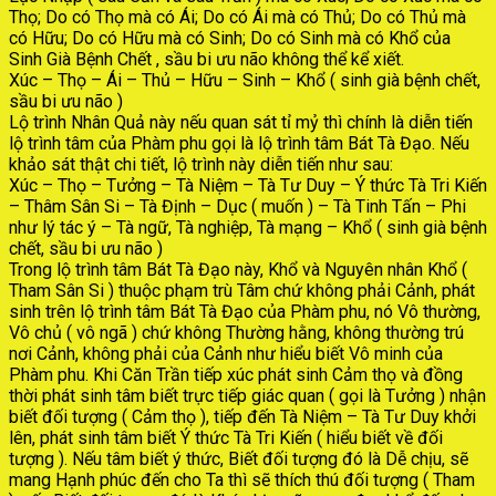
Thọ; Do có Thọ mà có Ái; Do có Ái mà có Thủ; Do có Thủ mà
có Hữu; Do có Hữu mà có Sinh; Do có Sinh mà có Khổ của
Sinh Già Bệnh Chết , sầu bi ưu não không thể kể xiết.
Xúc – Thọ – Ái – Thủ – Hữu – Sinh – Khổ ( sinh già bệnh chết,
sầu bi ưu não )
Lộ trình Nhân Quả này nếu quan sát tỉ mỷ thì chính là diễn tiến
lộ trình tâm của Phàm phu gọi là lộ trình tâm Bát Tà Đạo. Nếu
khảo sát thật chi tiết, lộ trình này diễn tiến như sau:
Xúc – Thọ – Tưởng – Tà Niệm – Tà Tư Duy – Ý thức Tà Tri Kiến
– Thâm Sân Si – Tà Định – Dục ( muốn ) – Tà Tinh Tấn – Phi
như lý tác ý – Tà ngữ, Tà nghiệp, Tà mạng – Khổ ( sinh già bệnh
chết, sầu bi ưu não )
Trong lộ trình tâm Bát Tà Đạo này, Khổ và Nguyên nhân Khổ (
Tham Sân Si ) thuộc phạm trù Tâm chứ không phải Cảnh, phát
sinh trên lộ trình tâm Bát Tà Đạo của Phàm phu, nó Vô thường,
Vô chủ ( vô ngã ) chứ không Thường hằng, không thường trú
nơi Cảnh, không phải của Cảnh như hiểu biết Vô minh của
Phàm phu. Khi Căn Trần tiếp xúc phát sinh Cảm thọ và đồng
thời phát sinh tâm biết trực tiếp giác quan ( gọi là Tưởng ) nhận
biết đối tượng ( Cảm thọ ), tiếp đến Tà Niệm – Tà Tư Duy khởi
lên, phát sinh tâm biết Ý thức Tà Tri Kiến ( hiểu biết về đối
tượng ). Nếu tâm biết ý thức, Biết đối tượng đó là Dễ chịu, sẽ
mang Hạnh phúc đến cho Ta thì sẽ thích thú đối tượng ( Tham