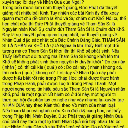
xuyên tạc lời dạy về Nhân Quả của Ngài ?
Trong bốn mươi lăm năm thuyết giảng, Đức Phật đã thuyết
giảng rất nhiều bài Kinh. Tuy nhiên các bài Kinh ấy đều xoay
quanh một chủ đề chính là Khổ và Sự chấm dứt Khổ. Nói cụ thể
hơn chút nữa thì Đức Phật thuyết giảng về Tham Sân Si là
Nguyên nhân Khổ, Sự chấm dứt Tham Sân Si là Chấm dứt Khổ.
Đây là sự thuyết giảng quan trọng nhất, sự thuyết giảng về
Nhân Quả đặc sắc nhất của Bậc Chánh Đẳng Giác. THAM SÂN
SI LÀ NHÂN và KHỔ LÀ QUẢ.Nghĩa là khi Thấy Biết một đối
tượng mà có Tham Sân Si khởi lên thì Khổ sẽ phát sinh. Nếu
Thấy Biết một đối tượng mà Tham Sân Si không khởi lên thì
Khổ sẽ không phát sinh theo nguyên lý duyên khởi “ Do cái này
( nhân ) có, thì cái kia ( quả ) có ; Do cái này ( nhân ) không có,
thì cái kia ( quả ) không có”. Lời dạy về Nhân Quả này phải
được hiểu biết rốt ráo trong Pháp Học, phải được thực hành
trong Pháp Hành, phải được Tuệ tri trong Pháp Thành. Một
người nghe xong, tin hiểu sâu sắc Tham Sân Si là Nguyên nhân
Khổ, phải là một người rất hiếm có ở đời này, một người trí
thực sự, bởi đa phần tuy có nghe như vậy nhưng lại xuyên tạc
NHÂN QUẢ này theo Kiến thủ, theo Vô minh của nhân loại.
Nếu tham khảo và nghiên cứu Kinh điển kỹ càng hơn, sẻ thấy
trong Thập Nhị Nhân Duyên, Đức Phật thuyết giảng Nhân Quả
chủ chốt này theo một lộ trình Nhân Quả nối tiếp nhau. Do có
Lục Nhập ( sáu Căn và sáu Trần ) mà có Xúc; Do có Xúc mà có