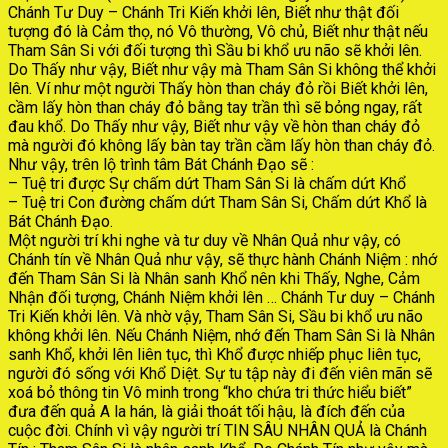
Chánh Tư Duy – Chánh Tri Kiến khởi lên, Biết như thật đối
tượng đó là Cảm thọ, nó Vô thường, Vô chủ, Biết như thật nếu
Tham Sân Si với đối tượng thì Sầu bi khổ ưu não sẽ khởi lên.
Do Thấy như vậy, Biết như vậy mà Tham Sân Si không thể khởi
lên. Ví như một người Thấy hòn than cháy đỏ rồi Biết khởi lên,
cầm lấy hòn than cháy đỏ bằng tay trần thì sẽ bỏng ngay, rất
đau khổ. Do Thấy như vậy, Biết như vậy về hòn than cháy đỏ
mà người đó không lấy bàn tay trần cầm lấy hòn than cháy đỏ.
Như vậy, trên lộ trình tâm Bát Chánh Đạo sẽ :
– Tuệ tri được Sự chấm dứt Tham Sân Si là chấm dứt Khổ
– Tuệ tri Con đường chấm dứt Tham Sân Si, Chấm dứt Khổ là
Bát Chánh Đạo.
Một người trí khi nghe và tư duy về Nhân Quả như vậy, có
Chánh tín về Nhân Quả như vậy, sẽ thực hành Chánh Niệm : nhớ
đến Tham Sân Si là Nhân sanh Khổ nên khi Thấy, Nghe, Cảm
Nhận đối tượng, Chánh Niệm khởi lên … Chánh Tư duy – Chánh
Tri Kiến khởi lên. Và nhờ vậy, Tham Sân Si, Sầu bi khổ ưu não
không khởi lên. Nếu Chánh Niệm, nhớ đến Tham Sân Si là Nhân
sanh Khổ, khởi lên liên tục, thì Khổ được nhiếp phục liên tục,
người đó sống với Khổ Diệt. Sự tu tập này đi đến viên mãn sẽ
xoá bỏ thông tin Vô minh trong “kho chứa tri thức hiểu biết”
đưa đến quả A la hán, là giải thoát tối hậu, là đích đến của
cuộc đời. Chính vì vậy người trí TIN SÂU NHÂN QUẢ là Chánh