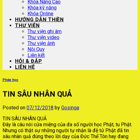
Khóa Nâng Cao
Khóa kỹ năng
Khóa Online
HƯỚNG DẪN THIỀN
THƯ VIỆN
Thư viện ghi âm
Thư viện video
Thư viện ảnh
Nội Quy
Liên kết
HỎI & ĐÁP
LIÊN HỆ
Pháp học
TIN SÂU NHÂN QUẢ
Posted on
07/12/2018
by
Gosinga
TIN SÂU NHÂN QUẢ
Đây là câu nói cửa miệng của đa số người học Phật, tu Phật.
Nhưng có thật sự những người tự nhận là đệ tử Phật đã tin
sâu nhân quả đúng theo lời dạy của Đức Thế Tôn hay đang