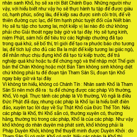
nhân sanh Khổ, họ sẽ xa rời Bát Chánh Đạo. Những người như
vậy, với hiểu biết như vậy họ sẽ thực hành tu tập để được giàu
có, hạnh phúc, sống lâu, để kiếp sau được sinh cõi trời, để về
thiên đường cực lạc, để tìm hạnh phúc tuyệt đối của Niết bàn.
Họ sẽ tu tập cho tương lai, một kiếp vị lai nào đó chứ không
phải cho Giải thoát ngay bây giờ và tại đây. Họ sẽ tụng kinh,
niệm Phật, sám hối để tiêu trừ các Nghiệp chướng đã tạo
trong quá khứ, sẽ bố thí, trì giới để tạo ra phước báo cho tương
lai, để tích luỹ cho đủ các Ba la mật để kiếp tương lai giác ngộ,
để nhẫn nhục chịu đựng khổ đã tạo từ kiếp trước, để trả
nghiệp quá khứ hoặc tu để chứng ngộ và thể nhập một Thế giới
bản thể Chân Không hoặc một Bản Tâm không sinh không diệt
chứ không phải tu để đoạn tận Tham Sân Si, đoạn tận Khổ
ngay bây giờ và tại đây.
Vì không tin hiểu, không có Chánh Tín : Nhân sanh Khổ là Tham
Sân Si nên mới đề ra : tu để chứng được các pháp Vô thường,
Khổ, Vô ngã. Thực tánh các pháp là Vô thường, Vô ngã là điều
Đức Phật đã dạy, nhưng các pháp là Khổ lại là hiểu biết điên
đảo, xuyên tạc lời dạy về Sự Thật Khổ của Đức Thế Tôn. Nếu
các pháp là Khổ, thì Khổ sẵn có, thường xuyên có, thường
hằng, thường trú trong các pháp, Khổ là của các pháp. Như vậy
khổ không do nhân duyên mà phát sinh, khổ không phải là
Pháp Duyên Khởi, không thể thuyết minh được Duyên Khởi : do
Tham Sân Si có mặt, Khổ có mặt. Nếu các pháp là Khổ thì