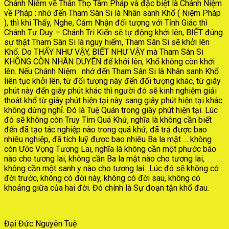
Chánh Niêm về Thân Thọ Tâm Pháp và đặc biệt là Chánh Niệm
về Pháp : nhớ đến Tham Sân Si là Nhân sanh Khổ ( Niệm Pháp
), thì khi Thấy, Nghe, Cảm Nhận đối tượng với Tỉnh Giác thì
Chánh Tư Duy – Chánh Tri Kiến sẽ tự động khởi lên, BIẾT đúng
sự thật Tham Sân Si là nguy hiểm, Tham Sân Si sẽ khởi lên
Khổ. Do THẤY NHƯ VẬY, BIẾT NHƯ VẬY mà Tham Sân Si
KHÔNG CÒN NHÂN DUYÊN để khởi lên, Khổ không còn khởi
lên. Nếu Chánh Niệm : nhớ đến Tham Sân Si là Nhân sanh Khổ
liên tục khởi lên, từ đối tượng này đến đối tượng khác, từ giây
phút này đến giây phút khác thì người đó sẽ kinh nghiệm giải
thoát khổ từ giây phút hiện tại này sang giây phút hiện tại khác
không dừng nghỉ. Đó là Tuệ Quán trong giây phút hiện tại. Lúc
đó sẽ không còn Truy Tìm Quá Khứ, nghĩa là không cần biết
đến đã tạo tác nghiệp nào trong quá khứ, đã trả được bao
nhiêu nghiệp, đã tích luỹ được bao nhiêu Ba la mật … không
còn Ước Vọng Tương Lai, nghĩa là không cần một phước báo
nào cho tương lai, không cần Ba la mật nào cho tương lai,
không cần một sanh y nào cho tương lai…Lúc đó sẽ không có
đời trước, không có đời này, không có đời sau, không có
khoảng giữa của hai đời. Đó chính là Sự đoạn tận khổ đau.
Đại Đức Nguyên Tuệ