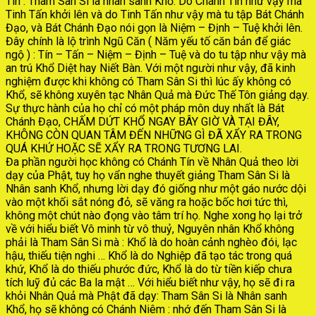
Tín : Tham Sân Si là nhân sanh Khổ. Do Chánh Tín như vậy mà
Tinh Tấn khởi lên và do Tinh Tấn như vậy mà tu tập Bát Chánh
Đạo, và Bát Chánh Đạo nói gọn là Niệm – Định – Tuệ khởi lên.
Đây chính là lộ trình Ngũ Căn ( Năm yếu tố căn bản để giác
ngộ ) : Tín – Tấn – Niệm – Định – Tuệ và do tu tập như vậy mà
an trú Khổ Diệt hay Niết Bàn. Với một người như vậy, đã kinh
nghiệm được khi không có Tham Sân Si thì lúc ấy không có
Khổ, sẽ không xuyên tạc Nhân Quả mà Đức Thế Tôn giảng dạy.
Sự thực hành của họ chỉ có một pháp môn duy nhất là Bát
Chánh Đạo, CHẤM DỨT KHỔ NGAY BÂY GIỜ VÀ TẠI ĐÂY,
KHÔNG CÒN QUAN TÂM ĐẾN NHỮNG GÌ ĐÃ XẨY RA TRONG
QUÁ KHỨ HOẶC SẼ XẨY RA TRONG TƯƠNG LAI.
Đa phần người học không có Chánh Tín về Nhân Quả theo lời
dạy của Phật, tuy họ vẩn nghe thuyết giảng Tham Sân Si là
Nhân sanh Khổ, nhưng lời dạy đó giống như một gáo nước dội
vào một khối sắt nóng đỏ, sẽ văng ra hoặc bốc hơi tức thì,
không một chút nào đọng vào tâm trí họ. Nghe xong họ lại trở
về với hiểu biết Vô minh từ vô thuỷ, Nguyên nhân Khổ không
phải là Tham Sân Si mà : Khổ là do hoàn cảnh nghèo đói, lạc
hậu, thiếu tiện nghi … Khổ là do Nghiệp đã tạo tác trong quá
khứ, Khổ là do thiếu phước đức, Khổ là do từ tiền kiếp chưa
tích luỹ đủ các Ba la mật … Với hiểu biết như vậy, họ sẽ đi ra
khỏi Nhân Quả mà Phật đã dạy: Tham Sân Si là Nhân sanh
Khổ, họ sẽ không có Chánh Niêm : nhớ đến Tham Sân Si là