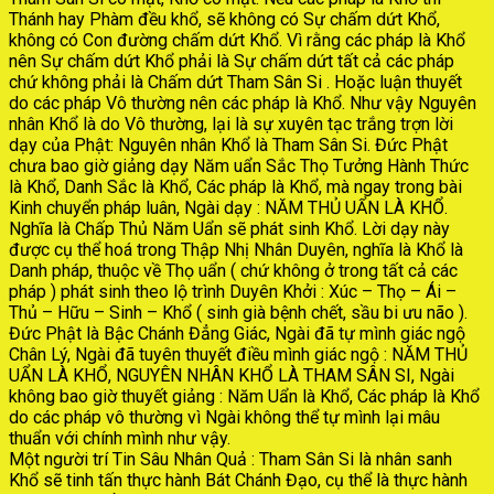
Thánh hay Phàm đều khổ, sẽ không có Sự chấm dứt Khổ,
không có Con đường chấm dứt Khổ. Vì rằng các pháp là Khổ
nên Sự chấm dứt Khổ phải là Sự chấm dứt tất cả các pháp
chứ không phải là Chấm dứt Tham Sân Si . Hoặc luận thuyết
do các pháp Vô thường nên các pháp là Khổ. Như vậy Nguyên
nhân Khổ là do Vô thường, lại là sự xuyên tạc trắng trợn lời
dạy của Phật: Nguyên nhân Khổ là Tham Sân Si. Đức Phật
chưa bao giờ giảng dạy Năm uẩn Sắc Thọ Tưởng Hành Thức
là Khổ, Danh Sắc là Khổ, Các pháp là Khổ, mà ngay trong bài
Kinh chuyển pháp luân, Ngài dạy : NĂM THỦ UẨN LÀ KHỔ.
Nghĩa là Chấp Thủ Năm Uẩn sẽ phát sinh Khổ. Lời dạy này
được cụ thể hoá trong Thập Nhị Nhân Duyên, nghĩa là Khổ là
Danh pháp, thuộc về Thọ uẩn ( chứ không ở trong tất cả các
pháp ) phát sinh theo lộ trình Duyên Khởi : Xúc – Thọ – Ái –
Thủ – Hữu – Sinh – Khổ ( sinh già bệnh chết, sầu bi ưu não ).
Đức Phật là Bậc Chánh Đẳng Giác, Ngài đã tự mình giác ngộ
Chân Lý, Ngài đã tuyên thuyết điều mình giác ngộ : NĂM THỦ
UẨN LÀ KHỔ, NGUYÊN NHÂN KHỔ LÀ THAM SÂN SI, Ngài
không bao giờ thuyết giảng : Năm Uẩn là Khổ, Các pháp là Khổ
do các pháp vô thường vì Ngài không thể tự mình lại mâu
thuẩn với chính mình như vậy.
Một người trí Tin Sâu Nhân Quả : Tham Sân Si là nhân sanh
Khổ sẽ tinh tấn thực hành Bát Chánh Đạo, cụ thể là thực hành