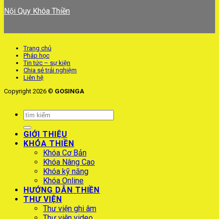
Nội Quy Khóa Thiền
Trang chủ
Pháp học
Tin tức – sự kiện
Chia sẻ trải nghiệm
Liên hệ
Copyright 2026 ©
GOSINGA
GIỚI THIỆU
KHÓA THIỀN
Khóa Cơ Bản
Khóa Nâng Cao
Khóa kỹ năng
Khóa Online
HƯỚNG DẪN THIỀN
THƯ VIỆN
Thư viện ghi âm
Thư viện video