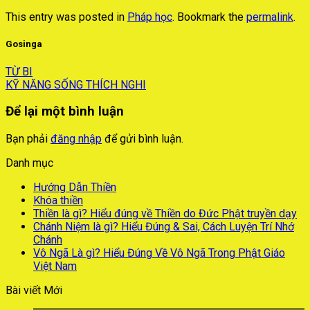
This entry was posted in
Pháp học
. Bookmark the
permalink
.
Gosinga
TỪ BI
KỸ NĂNG SỐNG THÍCH NGHI
Để lại một bình luận
Bạn phải
đăng nhập
để gửi bình luận.
Danh mục
Hướng Dẫn Thiền
Khóa thiền
Thiền là gì? Hiểu đúng về Thiền do Đức Phật truyền dạy
Chánh Niệm là gì? Hiểu Đúng & Sai, Cách Luyện Trí Nhớ
Chánh
Vô Ngã Là gì? Hiểu Đúng Về Vô Ngã Trong Phật Giáo
Việt Nam
Bài viết Mới