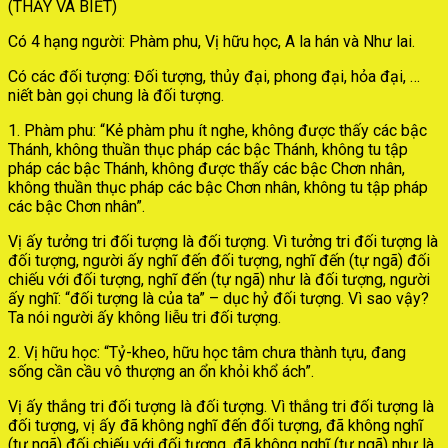
(THẤY VÀ BIẾT)
Có 4 hạng người: Phàm phu, Vị hữu học, A la hán và Như lai.
Có các đối tượng: Đối tượng, thủy đại, phong đại, hỏa đại, …
niết bàn gọi chung là đối tượng.
1. Phàm phu: “Kẻ phàm phu ít nghe, không được thấy các bậc
Thánh, không thuần thục pháp các bậc Thánh, không tu tập
pháp các bậc Thánh, không được thấy các bậc Chơn nhân,
không thuần thục pháp các bậc Chơn nhân, không tu tập pháp
các bậc Chơn nhân”.
Vị ấy tưởng tri đối tượng là đối tượng. Vì tưởng tri đối tượng là
đối tượng, người ấy nghĩ đến đối tượng, nghĩ đến (tự ngã) đối
chiếu với đối tượng, nghĩ đến (tự ngã) như là đối tượng, người
ấy nghĩ: “đối tượng là của ta” – dục hỷ đối tượng. Vì sao vậy?
Ta nói người ấy không liễu tri đối tượng.
2. Vị hữu học: “Tỷ-kheo, hữu học tâm chưa thành tựu, đang
sống cần cầu vô thượng an ổn khỏi khổ ách”.
Vị ấy thắng tri đối tượng là đối tượng. Vì thắng tri đối tượng là
đối tượng, vị ấy đã không nghĩ đến đối tượng, đã không nghĩ
(tự ngã) đối chiếu với đối tượng, đã không nghĩ (tự ngã) như là