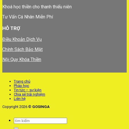
Khoá học thiền cho thanh thiếu niên
Tư Vấn Cá Nhân Miễn Phí
HỖ TRỢ
Điều Khoản Dịch Vụ
Chính Sách Bảo Mật
Nội Quy Khóa Thiền
Trang chủ
Pháp học
Tin tức – sự kiện
Chia sẻ trải nghiệm
Liên hệ
Copyright 2026 ©
GOSINGA