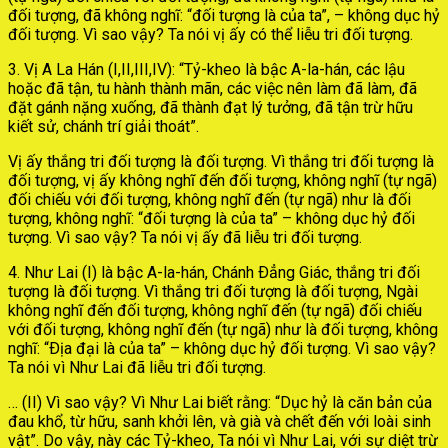
đối tượng, đã không nghĩ: “đối tượng là của ta”, – không dục hỷ
đối tượng. Vì sao vậy? Ta nói vị ấy có thể liễu tri đối tượng.
3. Vị A La Hán (I,II,III,IV): “Tỷ-kheo là bậc A-la-hán, các lậu
hoặc đã tận, tu hành thành mãn, các việc nên làm đã làm, đã
đặt gánh nặng xuống, đã thành đạt lý tưởng, đã tận trừ hữu
kiết sử, chánh trí giải thoát”.
Vị ấy thắng tri đối tượng là đối tượng. Vì thắng tri đối tượng là
đối tượng, vị ấy không nghĩ đến đối tượng, không nghĩ (tự ngã)
đối chiếu với đối tượng, không nghĩ đến (tự ngã) như là đối
tượng, không nghĩ: “đối tượng là của ta” – không dục hỷ đối
tượng. Vì sao vậy? Ta nói vị ấy đã liễu tri đối tượng.
4. Như Lai (I) là bậc A-la-hán, Chánh Ðẳng Giác, thắng tri đối
tượng là đối tượng. Vì thắng tri đối tượng là đối tượng, Ngài
không nghĩ đến đối tượng, không nghĩ đến (tự ngã) đối chiếu
với đối tượng, không nghĩ đến (tự ngã) như là đối tượng, không
nghĩ: “Ðịa đại là của ta” – không dục hỷ đối tượng. Vì sao vậy?
Ta nói vì Như Lai đã liễu tri đối tượng.
… (II) Vì sao vậy? Vì Như Lai biết rằng: “Dục hỷ là căn bản của
đau khổ, từ hữu, sanh khởi lên, và già và chết đến với loài sinh
vật”. Do vậy, này các Tỷ-kheo, Ta nói vì Như Lai, với sự diệt trừ