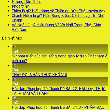
Hướng Dẫn Thiền
Khóa thiền
Thiền là gì? Hiểu đúng về Thiền do Đức Phật truyền dạy
Chánh Niệm là gì? Hiểu Đúng & Sai, Cách Luyện Trí Nhớ
Chánh
Vô Ngã Là gì? Hiểu Đúng Về Vô Ngã Trong Phật Giáo
Việt Nam
Bài viết Mới
11
Th4
Sự phát triển của đời sống trong giáo lý đạo Phật nằm ở
chỗ nào?
11
Th4
THAY ĐỔI NHẬN THỨC KHỔ VUI
11
Th4
Hỏi đáp Pháp học Tứ Thánh Đế BÀI 22: HAI LOẠI THỰC
TẠI PHÀM VÀ THÁNH
28
Th3
Hỏi đáp Pháp học Tứ Thánh Đế BÀI 21: 37 PHẨM ĐẠO