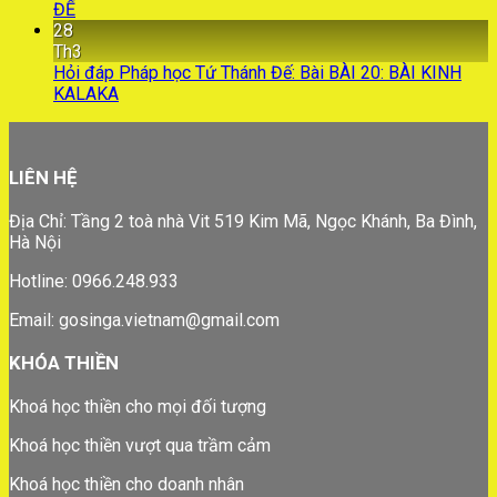
ĐẾ
28
Th3
Hỏi đáp Pháp học Tứ Thánh Đế: Bài BÀI 20: BÀI KINH
KALAKA
LIÊN HỆ
Địa Chỉ: Tầng 2 toà nhà Vit 519 Kim Mã, Ngọc Khánh, Ba Đình,
Hà Nội
Hotline: 0966.248.933
Email: gosinga.vietnam@gmail.com
KHÓA THIỀN
Khoá học thiền cho mọi đối tượng
Khoá học thiền vượt qua trầm cảm
Khoá học thiền cho doanh nhân