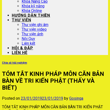
Khóa Nâng Cao
Khóa kỹ năng
Khóa Online
HƯỚNG DẪN THIỀN
THƯ VIỆN
Thư viện ghi âm
Thư viện video
Thư viện ảnh
Nội Quy
Liên kết
HỎI & ĐÁP
LIÊN HỆ
Chia sẻ trải nghiệm
TÓM TẮT KINH PHÁP MÔN CĂN BẢN
BÀN VỀ TRI KIẾN PHẬT (THẤY VÀ
BIẾT)
Posted on
23/01/2019
23/01/2019
by
Gosinga
TÓM TẮT KINH PHÁP MÔN CĂN BẢN BÀN TRI KIẾN PHẬT