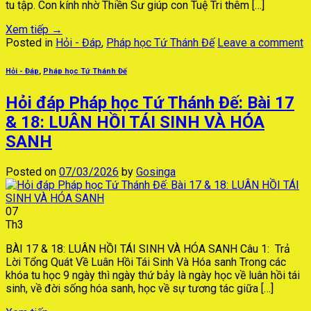
tu tập. Con kính nhờ Thiền Sư giúp con Tuệ Tri thêm […]
Xem tiếp
→
Posted in
Hỏi - Đáp
,
Pháp học Tứ Thánh Đế
Leave a comment
Hỏi - Đáp
,
Pháp học Tứ Thánh Đế
Hỏi đáp Pháp học Tứ Thánh Đế: Bài 17
& 18: LUÂN HỒI TÁI SINH VÀ HÓA
SANH
Posted on
07/03/2026
by
Gosinga
07
Th3
BÀI 17 & 18: LUÂN HỒI TÁI SINH VÀ HÓA SANH Câu 1: Trả
Lời Tổng Quát Về Luân Hồi Tái Sinh Và Hóa sanh Trong các
khóa tu học 9 ngày thì ngày thứ bảy là ngày học về luân hồi tái
sinh, về đời sống hóa sanh, học về sự tương tác giữa […]