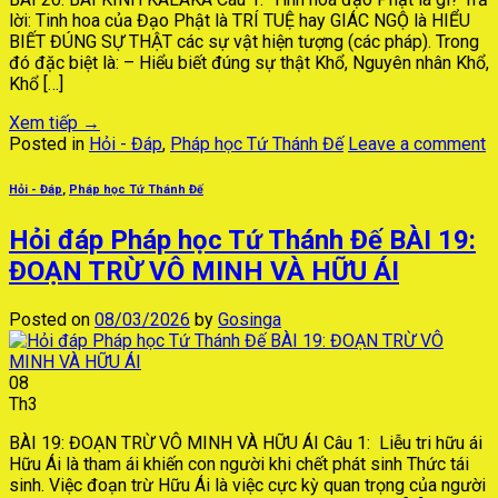
lời: Tinh hoa của Đạo Phật là TRÍ TUỆ hay GIÁC NGỘ là HIỂU
BIẾT ĐÚNG SỰ THẬT các sự vật hiện tượng (các pháp). Trong
đó đặc biệt là: – Hiểu biết đúng sự thật Khổ, Nguyên nhân Khổ,
Khổ […]
Xem tiếp
→
Posted in
Hỏi - Đáp
,
Pháp học Tứ Thánh Đế
Leave a comment
Hỏi - Đáp
,
Pháp học Tứ Thánh Đế
Hỏi đáp Pháp học Tứ Thánh Đế BÀI 19:
ĐOẠN TRỪ VÔ MINH VÀ HỮU ÁI
Posted on
08/03/2026
by
Gosinga
08
Th3
BÀI 19: ĐOẠN TRỪ VÔ MINH VÀ HỮU ÁI Câu 1: Liễu tri hữu ái
Hữu Ái là tham ái khiến con người khi chết phát sinh Thức tái
sinh. Việc đoạn trừ Hữu Ái là việc cực kỳ quan trọng của người