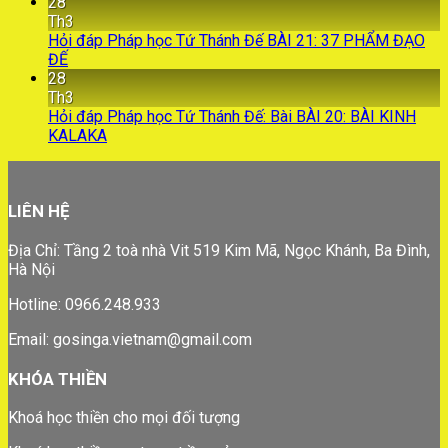
28
Th3
Hỏi đáp Pháp học Tứ Thánh Đế BÀI 21: 37 PHẨM ĐẠO
ĐẾ
28
Th3
Hỏi đáp Pháp học Tứ Thánh Đế: Bài BÀI 20: BÀI KINH
KALAKA
LIÊN HỆ
Địa Chỉ: Tầng 2 toà nhà Vit 519 Kim Mã, Ngọc Khánh, Ba Đình,
Hà Nội
Hotline: 0966.248.933
Email: gosinga.vietnam@gmail.com
KHÓA THIỀN
Khoá học thiền cho mọi đối tượng