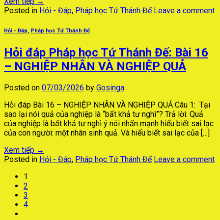
Xem tiếp
→
Posted in
Hỏi - Đáp
,
Pháp học Tứ Thánh Đế
Leave a comment
Hỏi - Đáp
,
Pháp học Tứ Thánh Đế
Hỏi đáp Pháp học Tứ Thánh Đế: Bài 16
– NGHIỆP NHÂN VÀ NGHIỆP QUẢ
Posted on
07/03/2026
by
Gosinga
Hỏi đáp Bài 16 – NGHIỆP NHÂN VÀ NGHIỆP QUẢ Câu 1: Tại
sao lại nói quả của nghiệp là “bất khả tư nghì”? Trả lời: Quả
của nghiệp là bất khả tư nghì ý nói nhấn mạnh hiểu biết sai lạc
của con người: một nhân sinh quả. Và hiểu biết sai lạc của […]
Xem tiếp
→
Posted in
Hỏi - Đáp
,
Pháp học Tứ Thánh Đế
Leave a comment
1
2
3
4