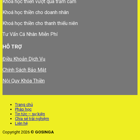
Khoá học thiền vượt qua trầm cảm
Khoá học thiền cho doanh nhân
Khoá học thiền cho thanh thiếu niên
Tư Vấn Cá Nhân Miễn Phí
HỖ TRỢ
Điều Khoản Dịch Vụ
Chính Sách Bảo Mật
Nội Quy Khóa Thiền
Trang chủ
Pháp học
Tin tức – sự kiện
Chia sẻ trải nghiệm
Liên hệ
Copyright 2026 ©
GOSINGA