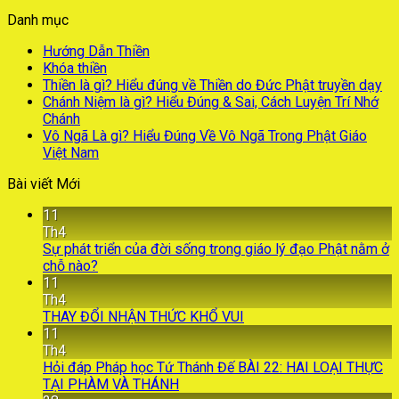
Danh mục
Hướng Dẫn Thiền
Khóa thiền
Thiền là gì? Hiểu đúng về Thiền do Đức Phật truyền dạy
Chánh Niệm là gì? Hiểu Đúng & Sai, Cách Luyện Trí Nhớ
Chánh
Vô Ngã Là gì? Hiểu Đúng Về Vô Ngã Trong Phật Giáo
Việt Nam
Bài viết Mới
11
Th4
Sự phát triển của đời sống trong giáo lý đạo Phật nằm ở
chỗ nào?
11
Th4
THAY ĐỔI NHẬN THỨC KHỔ VUI
11
Th4
Hỏi đáp Pháp học Tứ Thánh Đế BÀI 22: HAI LOẠI THỰC
TẠI PHÀM VÀ THÁNH