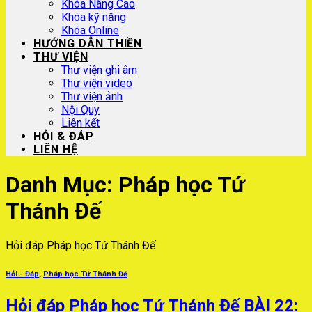
Khóa Nâng Cao
Khóa kỹ năng
Khóa Online
HƯỚNG DẪN THIỀN
THƯ VIỆN
Thư viện ghi âm
Thư viện video
Thư viện ảnh
Nội Quy
Liên kết
HỎI & ĐÁP
LIÊN HỆ
Danh Mục:
Pháp học Tứ
Thánh Đế
Hỏi đáp Pháp học Tứ Thánh Đế
Hỏi - Đáp
,
Pháp học Tứ Thánh Đế
Hỏi đáp Pháp học Tứ Thánh Đế BÀI 22: