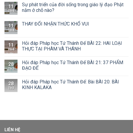
Sự phát triển của đời sống trong giáo lý đạo Phật
11
nằm ở chỗ nào?
Th4
THAY ĐỔI NHẬN THỨC KHỔ VUI
11
Th4
Hỏi đáp Pháp học Tứ Thánh Đế BÀI 22: HAI LOẠI
11
THỰC TẠI PHÀM VÀ THÁNH
Th4
Hỏi đáp Pháp học Tứ Thánh Đế BÀI 21: 37 PHẨM
28
ĐẠO ĐẾ
Th3
Hỏi đáp Pháp học Tứ Thánh Đế: Bài BÀI 20: BÀI
28
KINH KALAKA
Th3
LIÊN HỆ