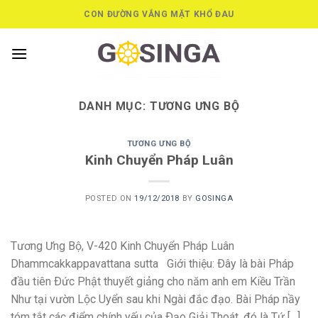
Skip
CON ĐƯỜNG VẮNG MẶT KHỔ ĐAU
to
content
DANH MỤC:
TƯƠNG ƯNG BỘ
TƯƠNG ƯNG BỘ
Kinh Chuyển Pháp Luân
POSTED ON
19/12/2018
BY
GOSINGA
Tương Ưng Bộ, V-420 Kinh Chuyển Pháp Luân
Dhammcakkappavattana sutta Giới thiệu: Ðây là bài Pháp
đầu tiên Ðức Phật thuyết giảng cho năm anh em Kiều Trần
Như tại vườn Lộc Uyển sau khi Ngài đắc đạo. Bài Pháp nầy
tóm tắt các điểm chính yếu của Ðạo Giải Thoát, đó là Tứ […]