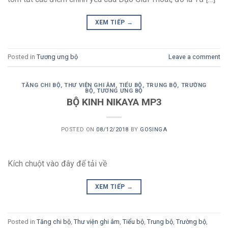
XEM TIẾP
→
Posted in
Tương ưng bộ
Leave a comment
TĂNG CHI BỘ
,
THƯ VIỆN GHI ÂM
,
TIỂU BỘ
,
TRUNG BỘ
,
TRƯỜNG
BỘ
,
TƯƠNG ƯNG BỘ
BỘ KINH NIKAYA MP3
POSTED ON
08/12/2018
BY
GOSINGA
Kích chuột vào đây để tải về
XEM TIẾP
→
Posted in
Tăng chi bộ
,
Thư viện ghi âm
,
Tiểu bộ
,
Trung bộ
,
Trường bộ
,