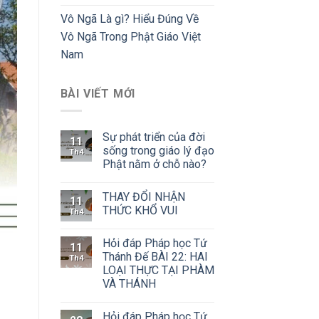
Vô Ngã Là gì? Hiểu Đúng Về
Vô Ngã Trong Phật Giáo Việt
Nam
BÀI VIẾT MỚI
Sự phát triển của đời
11
sống trong giáo lý đạo
Th4
Phật nằm ở chỗ nào?
THAY ĐỔI NHẬN
11
THỨC KHỔ VUI
Th4
Hỏi đáp Pháp học Tứ
11
Thánh Đế BÀI 22: HAI
Th4
LOẠI THỰC TẠI PHÀM
VÀ THÁNH
Hỏi đáp Pháp học Tứ