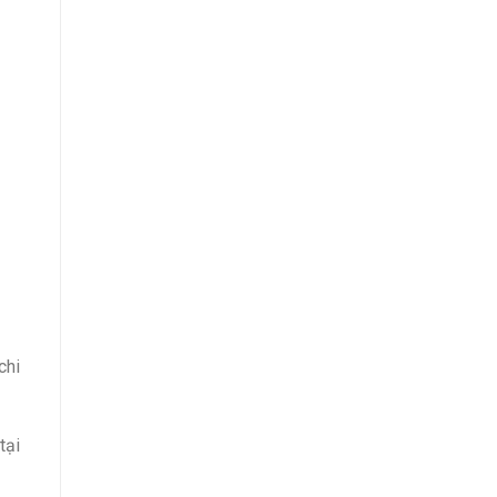
chi
tại