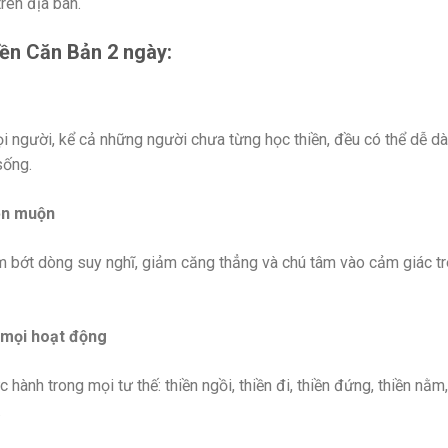
trên địa bàn.
iền Căn Bản 2 ngày:
i người, kể cả những người chưa từng học thiền, đều có thể dễ d
sống.
iền muộn
ảm bớt dòng suy nghĩ, giảm căng thẳng và chú tâm vào cảm giác t
g mọi hoạt động
 hành trong mọi tư thế: thiền ngồi, thiền đi, thiền đứng, thiền nằm,
…