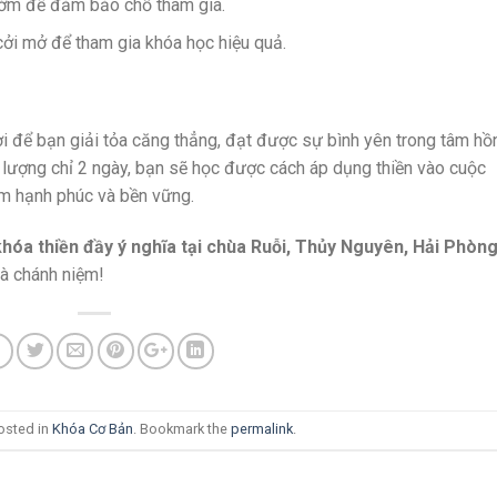
 sớm để đảm bảo chỗ tham gia.
 cởi mở để tham gia khóa học hiệu quả.
vời để bạn giải tỏa căng thẳng, đạt được sự bình yên trong tâm hồ
i lượng chỉ 2 ngày, bạn sẽ học được cách áp dụng thiền vào cuộc
m hạnh phúc và bền vững.
óa thiền đầy ý nghĩa tại chùa Ruỗi, Thủy Nguyên, Hải Phòng
và chánh niệm!
osted in
Khóa Cơ Bản
. Bookmark the
permalink
.