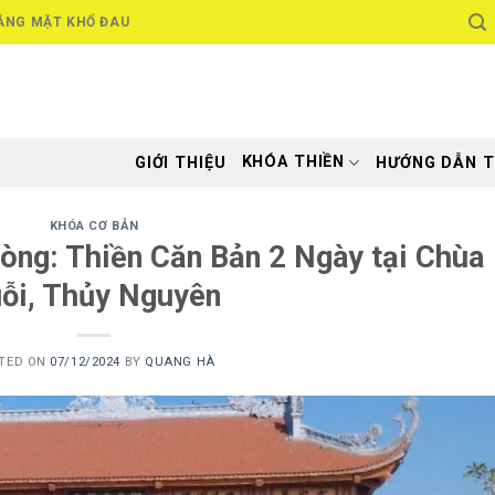
ẮNG MẶT KHỔ ĐAU
KHÓA THIỀN
GIỚI THIỆU
HƯỚNG DẪN T
KHÓA CƠ BẢN
hòng: Thiền Căn Bản 2 Ngày tại Chùa
ỗi, Thủy Nguyên
TED ON
07/12/2024
BY
QUANG HÀ