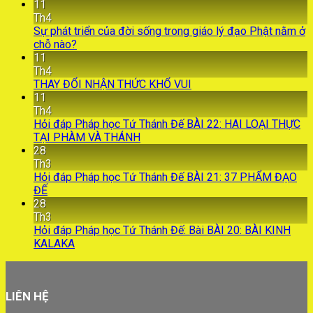
11
Th4
Sự phát triển của đời sống trong giáo lý đạo Phật nằm ở
chỗ nào?
11
Th4
THAY ĐỔI NHẬN THỨC KHỔ VUI
11
Th4
Hỏi đáp Pháp học Tứ Thánh Đế BÀI 22: HAI LOẠI THỰC
TẠI PHÀM VÀ THÁNH
28
Th3
Hỏi đáp Pháp học Tứ Thánh Đế BÀI 21: 37 PHẨM ĐẠO
ĐẾ
28
Th3
Hỏi đáp Pháp học Tứ Thánh Đế: Bài BÀI 20: BÀI KINH
KALAKA
LIÊN HỆ