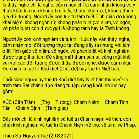
là thấy, nghe chỉ là nghe, cảm nhận chỉ là cảm nhận không có ý
thức khởi lên nên không tìm hiểu, không nhận xét, không đánh
giá đối tượng. Người ấy còn tuệ tri tâm biết Tỉnh giác đó không
khái niệm, không ngôn từ, không phân biệt (vô niệm, vô ngôn,
vô phân biệt) còn được gọi là Không tánh hay là Tánh không.
Người ấy còn kinh nghiệm và tuệ tri : Lúc này vẫn thấy, nghe,
cảm nhận mọi đối tượng thực tại đang xẩy ra nhưng với tâm
biết Tỉnh giác vô niệm, vô ngôn, vô phân biệt và kinh nghiệm
được trạng thái tâm đó vắng mặt tham sân si, vắng mặt khổ
vui với các đối tượng được thấy, được nghe, được cảm nhận.
Đó chính là tuệ tri Khổ diệt (Diệt đế) hay tuệ tri Niết bàn.
Cuối cùng người ấy tuệ tri Khổ diệt hay Niết bàn thuộc về lộ
trình tâm Bát chánh đạo đang tu tập, đang khởi lên lúc này
gồm:
XÚC (Căn Trần) – [Thọ – Tưởng]- Chánh Niệm – Chánh Tinh
Tấn – Chánh Định – (Tỉnh giác)
Đây mới chỉ là kinh nghiệm và tuệ tri Chánh niệm về thân, còn
phải kinh nghiệm và tuệ tri Chánh Niệm về thọ, về tâm, về Pháp.
Thiền Sư Nguyên Tuệ (29.8.2021)