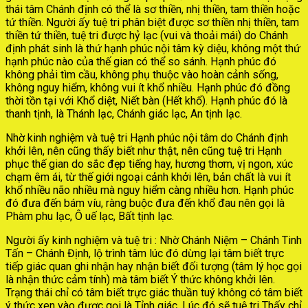
thái tâm Chánh định có thể là sơ thiền, nhị thiền, tam thiền hoặc
tứ thiền. Người ấy tuệ tri phân biệt được sơ thiền nhị thiền, tam
thiền tứ thiền, tuệ tri được hỷ lạc (vui và thoải mái) do Chánh
định phát sinh là thứ hạnh phúc nội tâm kỳ diệu, không một thứ
hạnh phúc nào của thế gian có thể so sánh. Hạnh phúc đó
không phải tìm cầu, không phụ thuộc vào hoàn cảnh sống,
không nguy hiểm, không vui ít khổ nhiều. Hạnh phúc đó đồng
thời tồn tại với Khổ diệt, Niết bàn (Hết khổ). Hạnh phúc đó là
thanh tịnh, là Thánh lạc, Chánh giác lạc, An tịnh lạc.
Nhờ kinh nghiệm và tuệ tri Hạnh phúc nội tâm do Chánh định
khởi lên, nên cũng thấy biết như thật, nên cũng tuệ tri Hạnh
phục thế gian do sắc đẹp tiếng hay, hương thơm, vị ngon, xúc
chạm êm ái, từ thế giới ngoại cảnh khởi lên, bản chất là vui ít
khổ nhiều não nhiều mà nguy hiểm càng nhiều hơn. Hạnh phúc
đó đưa đến bám víu, ràng buộc đưa đến khổ đau nên gọi là
Phàm phu lạc, Ô uế lạc, Bất tịnh lạc.
Người ấy kinh nghiệm và tuệ tri : Nhờ Chánh Niệm – Chánh Tinh
Tấn – Chánh Định, lộ trình tâm lúc đó dừng lại tâm biết trực
tiếp giác quan ghi nhận hay nhận biết đối tượng (tâm lý học gọi
là nhận thức cảm tính) mà tâm biết Ý thức không khởi lên.
Trạng thái chỉ có tâm biết trực giác thuần tuý không có tâm biết
ý thức xen vào được gọi là Tỉnh giác. Lúc đó sẽ tuệ tri Thấy chỉ