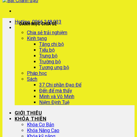
Hotline: 0966.248.933
DANH MỤC CHIA SẺ
Chia sẻ trải nghiệm
Kinh tạng
Tăng chi bộ
Tiểu bộ
Trung bộ
Trường bộ
Tương ưng bộ
Pháp học
Sách
37 Chi phần Đạo Đế
Đến để mà thấy
Minh và Vô Minh
Niệm Định Tuệ
GIỚI THIỆU
KHÓA THIỀN
Khóa Cơ Bản
Khóa Nâng Cao
Khóa kỹ năng