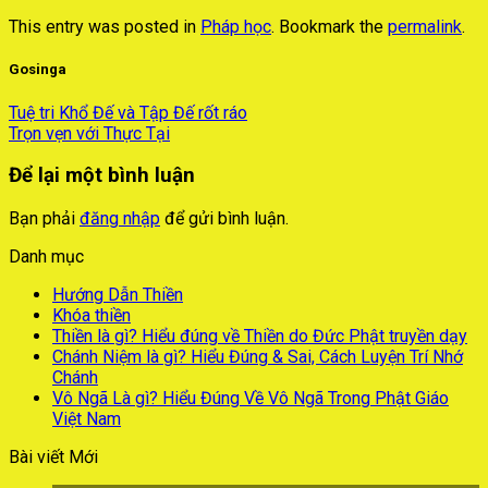
This entry was posted in
Pháp học
. Bookmark the
permalink
.
Gosinga
Tuệ tri Khổ Đế và Tập Đế rốt ráo
Trọn vẹn với Thực Tại
Để lại một bình luận
Bạn phải
đăng nhập
để gửi bình luận.
Danh mục
Hướng Dẫn Thiền
Khóa thiền
Thiền là gì? Hiểu đúng về Thiền do Đức Phật truyền dạy
Chánh Niệm là gì? Hiểu Đúng & Sai, Cách Luyện Trí Nhớ
Chánh
Vô Ngã Là gì? Hiểu Đúng Về Vô Ngã Trong Phật Giáo
Việt Nam
Bài viết Mới