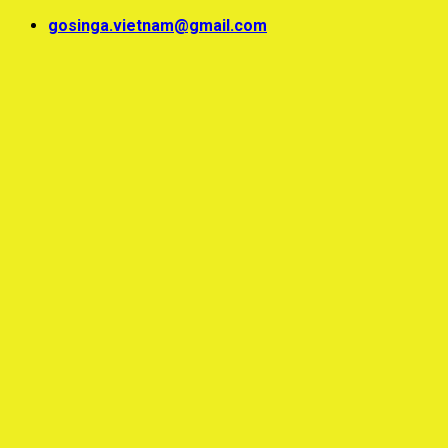
Skip
gosinga.vietnam@gmail.com
to
content