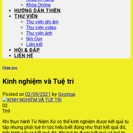
Khóa Online
HƯỚNG DẪN THIỀN
THƯ VIỆN
Thư viện ghi âm
Thư viện video
Thư viện ảnh
Nội Quy
Liên kết
HỎI & ĐÁP
LIÊN HỆ
Pháp học
Kinh nghiệm và Tuệ tri
Posted on
02/09/2021
by
Gosinga
02
Th9
Khi thực hành Tứ Niệm Xứ có thể kinh nghiệm được kết quả tu
tập nhưng phải tuệ tri tức hiểu biết đúng như thật kết quả đó,
tiến trình xẩy ra kết quả đó. Khi tuệ tri được kết quả và tuệ tri