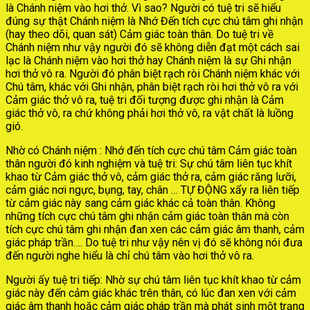
là Chánh niệm vào hơi thở. Vì sao? Người có tuệ tri sẽ hiểu
đúng sự thật Chánh niệm là Nhớ Đến tích cực chú tâm ghi nhận
(hay theo dõi, quan sát) Cảm giác toàn thân. Do tuệ tri về
Chánh niệm như vậy người đó sẽ không diễn đạt một cách sai
lạc là Chánh niệm vào hơi thở hay Chánh niệm là sự Ghi nhận
hơi thở vô ra. Người đó phân biệt rạch ròi Chánh niệm khác với
Chú tâm, khác với Ghi nhận, phân biệt rạch ròi hơi thở vô ra với
Cảm giác thở vô ra, tuệ tri đối tượng được ghi nhận là Cảm
giác thở vô, ra chứ không phải hơi thở vô, ra vật chất là luồng
gió.
Nhờ có Chánh niệm : Nhớ đến tích cực chú tâm Cảm giác toàn
thân người đó kinh nghiệm và tuệ tri: Sự chú tâm liên tục khít
khao từ Cảm giác thở vô, cảm giác thở ra, cảm giác răng lưỡi,
cảm giác nơi ngực, bụng, tay, chân … TỰ ĐỘNG xẩy ra liên tiếp
từ cảm giác này sang cảm giác khác cả toàn thân. Không
những tích cực chú tâm ghi nhận cảm giác toàn thân mà còn
tích cực chú tâm ghi nhận đan xen các cảm giác âm thanh, cảm
giác pháp trần…. Do tuệ tri như vậy nên vị đó sẽ không nói đưa
đến người nghe hiểu là chỉ chú tâm vào hơi thở vô ra.
Người ấy tuệ tri tiếp: Nhờ sự chú tâm liên tục khít khao từ cảm
giác này đến cảm giác khác trên thân, có lúc đan xen với cảm
giác âm thanh hoặc cảm giác pháp trần mà phát sinh một trạng