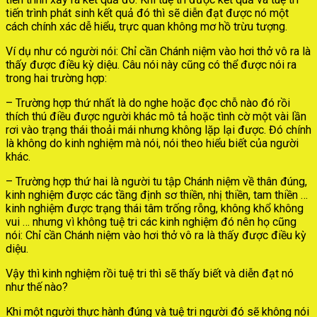
tiến trình phát sinh kết quả đó thì sẽ diễn đạt được nó một
cách chính xác dễ hiểu, trực quan không mơ hồ trừu tượng.
Ví dụ như có người nói: Chỉ cần Chánh niệm vào hơi thở vô ra là
thấy được điều kỳ diệu. Câu nói này cũng có thể được nói ra
trong hai trường hợp:
– Trường hợp thứ nhất là do nghe hoặc đọc chỗ nào đó rồi
thích thú điều được người khác mô tả hoặc tình cờ một vài lần
rơi vào trạng thái thoải mái nhưng không lặp lại được. Đó chính
là không do kinh nghiệm mà nói, nói theo hiểu biết của người
khác.
– Trường hợp thứ hai là người tu tập Chánh niệm về thân đúng,
kinh nghiệm được các tầng định sơ thiền, nhị thiền, tam thiền …
kinh nghiệm được trạng thái tâm trống rỗng, không khổ không
vui … nhưng vì không tuệ tri các kinh nghiệm đó nên họ cũng
nói: Chỉ cần Chánh niệm vào hơi thở vô ra là thấy được điều kỳ
diệu.
Vậy thì kinh nghiệm rồi tuệ tri thì sẽ thấy biết và diễn đạt nó
như thế nào?
Khi một người thực hành đúng và tuệ tri người đó sẽ không nói