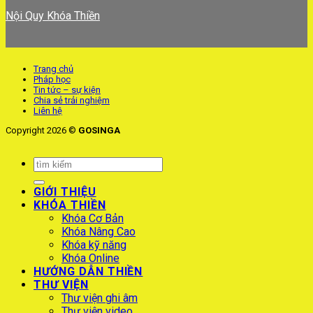
Nội Quy Khóa Thiền
Trang chủ
Pháp học
Tin tức – sự kiện
Chia sẻ trải nghiệm
Liên hệ
Copyright 2026 ©
GOSINGA
GIỚI THIỆU
KHÓA THIỀN
Khóa Cơ Bản
Khóa Nâng Cao
Khóa kỹ năng
Khóa Online
HƯỚNG DẪN THIỀN
THƯ VIỆN
Thư viện ghi âm
Thư viện video