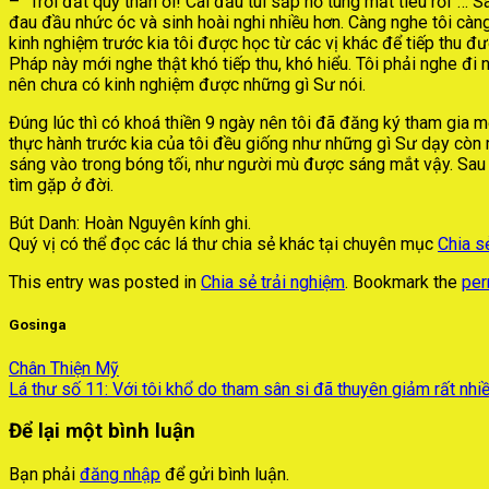
– “Trời đất quỷ thần ơi! Cái đầu tui sắp nổ tung mất tiêu rồi”… 
đau đầu nhức óc và sinh hoài nghi nhiều hơn. Càng nghe tôi càng 
kinh nghiệm trước kia tôi được học từ các vị khác để tiếp thu đ
Pháp này mới nghe thật khó tiếp thu, khó hiểu. Tôi phải nghe đi
nên chưa có kinh nghiệm được những gì Sư nói.
Đúng lúc thì có khoá thiền 9 ngày nên tôi đã đăng ký tham gia 
thực hành trước kia của tôi đều giống như những gì Sư dạy còn 
sáng vào trong bóng tối, như người mù được sáng mắt vậy. Sau k
tìm gặp ở đời.
Bút Danh: Hoàn Nguyên kính ghi.
Quý vị có thể đọc các lá thư chia sẻ khác tại chuyên mục
Chia s
This entry was posted in
Chia sẻ trải nghiệm
. Bookmark the
per
Gosinga
Chân Thiện Mỹ
Lá thư số 11: Với tôi khổ do tham sân si đã thuyên giảm rất nhi
Để lại một bình luận
Bạn phải
đăng nhập
để gửi bình luận.