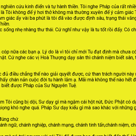
i nghiên cứu kinh điển và tự hành thiền. Tôi nghe Pháp của rất nh
ọ là Tôi không để ý hơi thở không mà thường xuyên để ý cảm giác
cảm giác ấy vài ba phút là tôi đã vào được định sâu, trạng thái v
hiền.
sống nhẹ nhàng thư thái. Cứ nghĩ như vậy là tu tốt rồi đấy. Có chú
 cóp nữa các bạn ạ. Lý do là vì tôi chỉ mới Tu đạt định mà chưa có
ó mặt. Cứ nghe các vị Hoà Thượng dạy sân thì chánh niệm biết sân
c đủ điều chẳng thể nào giải quyết được, cứ than trách người này 
 Thấy chán nản cuộc đời tu hành lắm ạ. Mãi mà không thể nào hết
ên biết được Pháp của Sư Nguyên Tuệ.
 Tôi cũng bị dội, Sư dạy gì mà ngậm cái hột nút, Đức Phật có d
giọng khó nghe quá. Pháp Sư dạy kiểu gì mà sao khác với những g
đúng chứ.
hánh ngữ, chánh nghiệp, chánh mạng, chánh tinh tấn,chánh niệm, c