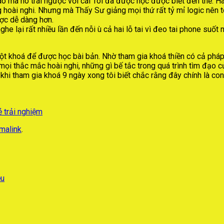
Sao mà nó trái ngược với cái Tôi đã được học được biết đến thế. Ha
hoài nghi. Nhưng mà Thấy Sư giảng mọi thứ rất tỷ mỉ logic nên tôi
ược dễ dàng hơn.
 nghe lại rất nhiều lần đến nỗi ù cả hai lỗ tai vì đeo tai phone 
một khoá để được học bài bản. Nhờ tham gia khoá thiền có cả pháp
mọi thắc mắc hoài nghi, những gì bế tắc trong quá trình tìm đạo
hi tham gia khoá 9 ngày xong tôi biết chắc rằng đây chính là con
ẻ trải nghiệm
malink
.
ều