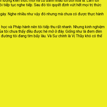
i lượng kiến thức mới và cũ đánh nhau tơi bời hoa lá. Làm tôi
 tiếp tục nghe tiếp. Sau đó tôi quyết định vứt hết mọi trị thức
suốt ngày. Nghe nhiều như vậy đó nhưng mà chưa có được thực hành
 học và Pháp hành nên tôi tiếp thu rất nhanh. Nhưng kinh nghiệm
 của tôi chưa thấy đều được hé mở ở đây. Giống như là đem đèn
 đường tôi đang tìm bấy lâu. Và Sư chính là Vị Thầy khó có thể