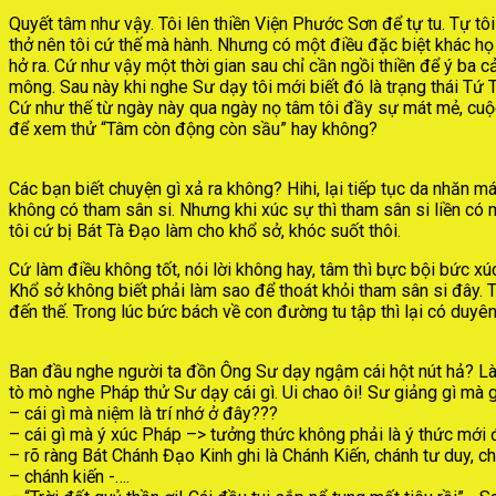
Quyết tâm như vậy. Tôi lên thiền Viện Phước Sơn để tự tu. Tự tô
thở nên tôi cứ thế mà hành. Nhưng có một điều đặc biệt khác h
hở ra. Cứ như vậy một thời gian sau chỉ cần ngồi thiền để ý ba 
mông. Sau này khi nghe Sư dạy tôi mới biết đó là trạng thái Tứ T
Cứ như thế từ ngày này qua ngày nọ tâm tôi đầy sự mát mẻ, cuộc 
để xem thử “Tâm còn động còn sầu” hay không?
Các bạn biết chuyện gì xả ra không? Hihi, lại tiếp tục da nhăn má
không có tham sân si. Nhưng khi xúc sự thì tham sân si liền c
tôi cứ bị Bát Tà Đạo làm cho khổ sở, khóc suốt thôi.
Cứ làm điều không tốt, nói lời không hay, tâm thì bực bội bức xú
Khổ sở không biết phải làm sao để thoát khỏi tham sân si đây.
đến thế. Trong lúc bức bách về con đường tu tập thì lại có duy
Ban đầu nghe người ta đồn Ông Sư dạy ngậm cái hột nút hả? Làm
tò mò nghe Pháp thử Sư dạy cái gì. Ui chao ôi! Sư giảng gì mà 
– cái gì mà niệm là trí nhớ ở đây???
– cái gì mà ý xúc Pháp –> tưởng thức không phải là ý thức mới 
– rõ ràng Bát Chánh Đạo Kinh ghi là Chánh Kiến, chánh tư duy, c
– chánh kiến -….