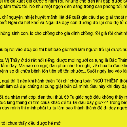
tu sĩ trẻ đã xuất gia được 5 năm rồi. Nhưng cho đến khi gặp được
ng tâm thức tôi. Nó như một ngọn đèn sáng trong căn phòng tối, n
 chí nguyện, nhiệt huyết mãnh liệt để xuất gia cầu đạo giải thoá
ỉ biết Ngài đã hết khổ và Ngài đã dạy con đường đó lại cho đệ tử 
 chồng sinh con, lo cho chồng cho gia đình chồng, rồi già rồi chết 
 bị rơi vào đoạ xứ thì biết bao giờ mới làm người trở lại được nữ
tu. Vị Thầy ở đó rất nổi tiếng, được mọi người ca tụng là Bậc Th
 lắm đây. Mà nào có ngờ, đâu phải như tôi nghĩ, về chùa tu đâu k
 bệnh sợ đi chữa bệnh tốn tiền sẽ tổn phước… Suốt ngày lao vào l
c, ngủ thì ít nên khi hành thiền Tôi chỉ chứng toàn “NGỦ THIỀN” 
át làm cả đại chúng ai cũng giật bắn cả mình. Sau này khi dày d
ối, da nhăn má cóp, đen thui thủi. 🙂 Tu giác ngộ đâu không thấy 
p tục lang thang đi tìm chùa khác để tu. Đi đâu bây giờ??? Trong b
nh dạy mình thì mình phải tự tu làm sao thành thánh để đi dạy ngư
ủa tôi chưa thấy đều được hé mở