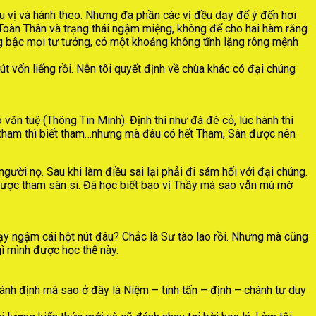
iều vị và hành theo. Nhưng đa phần các vị đều dạy để ý đến hơi
 Toàn Thân và trạng thái ngậm miệng, không để cho hai hàm răng
ắng bậc mọi tư tưởng, có một khoảng không tĩnh lặng rông mệnh
t vốn liếng rồi. Nên tôi quyết định về chùa khác có đại chúng
 văn tuệ (Thông Tin Minh). Định thì như đá đè cỏ, lúc hành thì
, tham thì biết tham…nhưng mà đâu có hết Tham, Sân được nên
người nọ. Sau khi làm điều sai lại phải đi sám hối với đại chúng.
 được tham sân si. Đã học biết bao vị Thầy mà sao vẫn mù mờ
ạy ngậm cái hột nút đâu? Chắc là Sư tào lao rồi. Nhưng mà cũng
ì mình được học thế này.
hánh định mà sao ở đây là Niệm – tinh tấn – định – chánh tư duy