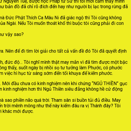
 Sư Nguyên Tuệ, được học Pháp từ Sư thì tôi mới cảm thấy mình
hư bản đồ đã chỉ rõ đích đến hay như người bị lạc trong rừng đã
t mà Đức Phật Thích Ca Mâu Ni đã giác ngộ thì Tôi cũng không
của Ngài. Nếu Tôi muốn thoát khổ thì buộc tôi cũng phải đi con
như vậy sao?
a. Nên để đi tìm lời giải cho tất cả vấn đề đó Tôi đã quyết định
ánh, đức độ… Tôi nghĩ mình thật may mắn vì đã tìm được một bậc
hông thấy, suốt ngày bị nhồi sọ tư tưởng làm Phước, có phước
àm việc hì hục từ sáng sớm đến tối khuya để kiếm phước.
thôi. Mới đầu chưa có kinh nghiệm nên khi chứng “NGỦ THIỀN” gục
ặn kinh nghiệm hơn thì Ngủ Thiền siêu đẳng không hề cử động
mà sao phiền não quá trời. Tham sân si buồn tủi đủ điều. May
iển trời mênh mông như thế này kiếm đâu ra vị Thánh đây? Tôi
ời khác mới được.