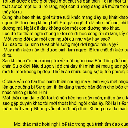
Tôi xin được được giới thiệu một chút về bản thân. Tôi là một 
thật sự có một lối đi rõ ràng, một con đường sáng đã mở ra tro
thấy lối ra.
Cũng như bao nhiêu giới tử trẻ tuổi khác mang đầy sự khát khao,
ngoại lệ. Tôi cũng không biết Sự giác ngộ đó là như thế nào, ch
đường mà Ngài đã dạy không còn một con đường nào khác.
Lúc đó tôi thầm nghĩ chẳng lẽ tôi cứ đi học xong rồi đi làm, lấy
Một vòng đời của một con người cứ như vậy hay sao?
Tại sao tôi lại sinh ra và phải sống một đời người như vậy?
May mắn kiếp này tôi được sinh làm người lỡ khi chết đi kiếp sau
đi tu.
Sau khi học đại học xong Tôi về một ngôi chùa Bắc Tông để xin 
chân Sư ở đời. Nếu được vị đó chỉ dạy thì mình sẽ mau giác ngộ
mới tu mới không bị đoạ. Thế là ăn nhiều cũng sợ bị tổn phước,
Ở chùa vẫn có hai thời hành thiền nhưng mà vì làm việc mệt nhọ
lên gục xuống bị Sư giám thiền dùng thước bản đánh cho bốp ch
nhúc nhích gì luôn. Hihi
Một thời gian dài ở đó tôi trở nên héo hon gầy mòn, mặt mày u t
sao gặp duyên khác tôi mới thoát khỏi ngôi chùa ấy. Rồi lại tiế
thầm thất vọng. Nhưng vẫn phải đi tiếp thôi. Không có ai là thá
Mọi thắc mắc hoài nghi, bế tắc trong quá trình tìm đạo c