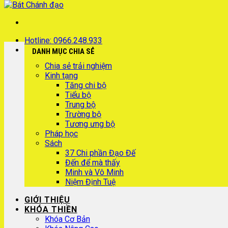
Hotline: 0966.248.933
DANH MỤC CHIA SẺ
Chia sẻ trải nghiệm
Kinh tạng
Tăng chi bộ
Tiểu bộ
Trung bộ
Trường bộ
Tương ưng bộ
Pháp học
Sách
37 Chi phần Đạo Đế
Đến để mà thấy
Minh và Vô Minh
Niệm Định Tuệ
GIỚI THIỆU
KHÓA THIỀN
Khóa Cơ Bản