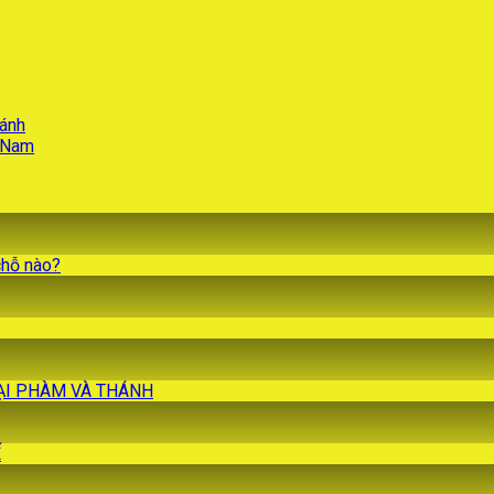
hánh
t Nam
chỗ nào?
 TẠI PHÀM VÀ THÁNH
Ế