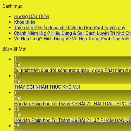
Danh mục
Hướng Dẫn Thiền
Khóa thiền
Thiền là gì? Hiểu đúng về Thiền do Đức Phật truyền dạy
Chánh Niệm là gì? Hiểu Đúng & Sai, Cách Luyện Trí Nhớ C
Vô Ngã Là gì? Hiểu Đúng Về Vô Ngã Trong Phật Giáo Việ
Bài viết Mới
11
Th4
Sự phát triển của đời sống trong giáo lý đạo Phật nằm ở 
11
Th4
THAY ĐỔI NHẬN THỨC KHỔ VUI
11
Th4
Hỏi đáp Pháp học Tứ Thánh Đế BÀI 22: HAI LOẠI THỰC
28
Th3
Hỏi đáp Pháp học Tứ Thánh Đế BÀI 21: 37 PHẨM ĐẠO Đ
28