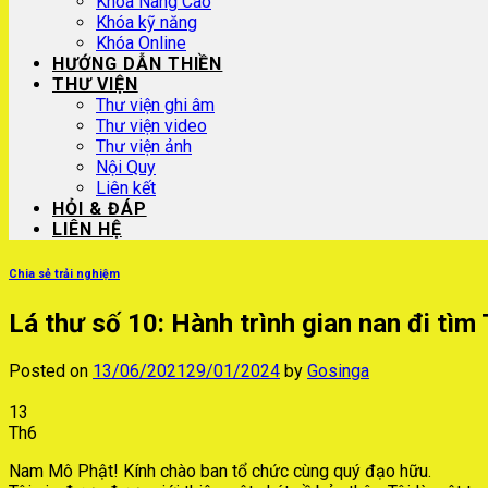
Khóa Nâng Cao
Khóa kỹ năng
Khóa Online
HƯỚNG DẪN THIỀN
THƯ VIỆN
Thư viện ghi âm
Thư viện video
Thư viện ảnh
Nội Quy
Liên kết
HỎI & ĐÁP
LIÊN HỆ
Chia sẻ trải nghiệm
Lá thư số 10: Hành trình gian nan đi tìm
Posted on
13/06/2021
29/01/2024
by
Gosinga
13
Th6
Nam Mô Phật! Kính chào ban tổ chức cùng quý đạo hữu.