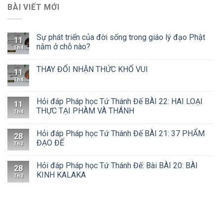
BÀI VIẾT MỚI
Sự phát triển của đời sống trong giáo lý đạo Phật
11
nằm ở chỗ nào?
Th4
THAY ĐỔI NHẬN THỨC KHỔ VUI
11
Th4
Hỏi đáp Pháp học Tứ Thánh Đế BÀI 22: HAI LOẠI
11
THỰC TẠI PHÀM VÀ THÁNH
Th4
Hỏi đáp Pháp học Tứ Thánh Đế BÀI 21: 37 PHẨM
28
ĐẠO ĐẾ
Th3
Hỏi đáp Pháp học Tứ Thánh Đế: Bài BÀI 20: BÀI
28
KINH KALAKA
Th3