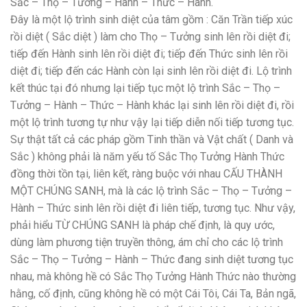
Sắc – Thọ – Tưởng – Hành – Thức – Hành.
Đây là một lộ trình sinh diệt của tâm gồm : Căn Trần tiếp xúc
rồi diệt ( Sắc diệt ) làm cho Thọ – Tưởng sinh lên rồi diệt đi;
tiếp đến Hành sinh lên rồi diệt đi; tiếp đến Thức sinh lên rồi
diệt đi; tiếp đến các Hành còn lại sinh lên rồi diệt đi. Lộ trình
kết thúc tại đó nhưng lại tiếp tục một lộ trình Sắc – Thọ –
Tưởng – Hành – Thức – Hành khác lại sinh lên rồi diệt đi, rồi
một lộ trình tương tự như vậy lại tiếp diễn nối tiếp tương tục.
Sự thật tất cả các pháp gồm Tinh thần và Vật chất ( Danh và
Sắc ) không phải là năm yếu tố Sắc Thọ Tưởng Hành Thức
đồng thời tồn tại, liên kết, ràng buộc với nhau CẤU THÀNH
MỘT CHÚNG SANH, mà là các lộ trình Sắc – Thọ – Tưởng –
Hành – Thức sinh lên rồi diệt đi liên tiếp, tương tục. Như vậy,
phải hiểu TỪ CHÚNG SANH là pháp chế định, là quy ước,
dùng làm phương tiện truyền thông, ám chỉ cho các lộ trình
Sắc – Thọ – Tưởng – Hành – Thức đang sinh diệt tương tục
nhau, mà không hề có Sắc Thọ Tưởng Hành Thức nào thường
hằng, cố định, cũng không hề có một Cái Tôi, Cái Ta, Bản ngã,