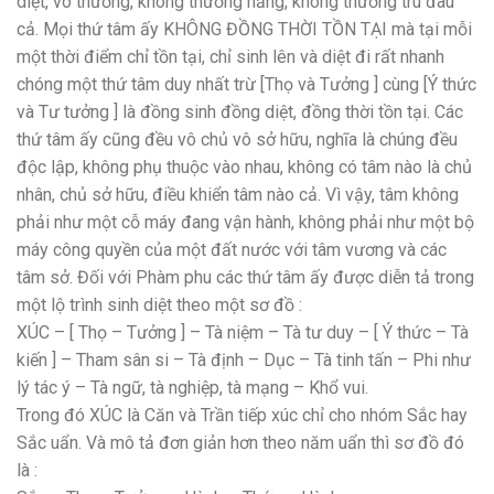
diệt, vô thường, không thường hằng, không thường trú đâu
cả. Mọi thứ tâm ấy KHÔNG ĐỒNG THỜI TỒN TẠI mà tại mỗi
một thời điểm chỉ tồn tại, chỉ sinh lên và diệt đi rất nhanh
chóng một thứ tâm duy nhất trừ [Thọ và Tưởng ] cùng [Ý thức
và Tư tưởng ] là đồng sinh đồng diệt, đồng thời tồn tại. Các
thứ tâm ấy cũng đều vô chủ vô sở hữu, nghĩa là chúng đều
độc lập, không phụ thuộc vào nhau, không có tâm nào là chủ
nhân, chủ sở hữu, điều khiển tâm nào cả. Vì vậy, tâm không
phải như một cỗ máy đang vận hành, không phải như một bộ
máy công quyền của một đất nước với tâm vương và các
tâm sở. Đối với Phàm phu các thứ tâm ấy được diễn tả trong
một lộ trình sinh diệt theo một sơ đồ :
XÚC – [ Thọ – Tưởng ] – Tà niệm – Tà tư duy – [ Ý thức – Tà
kiến ] – Tham sân si – Tà định – Dục – Tà tinh tấn – Phi như
lý tác ý – Tà ngữ, tà nghiệp, tà mạng – Khổ vui.
Trong đó XÚC là Căn và Trần tiếp xúc chỉ cho nhóm Sắc hay
Sắc uẩn. Và mô tả đơn giản hơn theo năm uẩn thì sơ đồ đó
là :