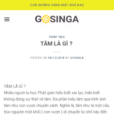
Skip
CON ĐƯỜNG VẮNG MẶT KHỔ ĐAU
to
content
PHÁP HỌC
TÂM LÀ GÌ ?
POSTED ON
08/12/2018
BY
GOSINGA
TÂM LÀ GÌ ?
Nhiều người tu học Phật giáo hiểu biết sai lạc, hiểu biết
không đúng sự thật về tâm. Đa phần hiểu tâm qua hình ảnh :
tâm như con vượn chuyền cành. Nghĩa là, tâm như là một cấu
trúc nguyên một khối ( con vượn ) di chuyển từ chổ này đến