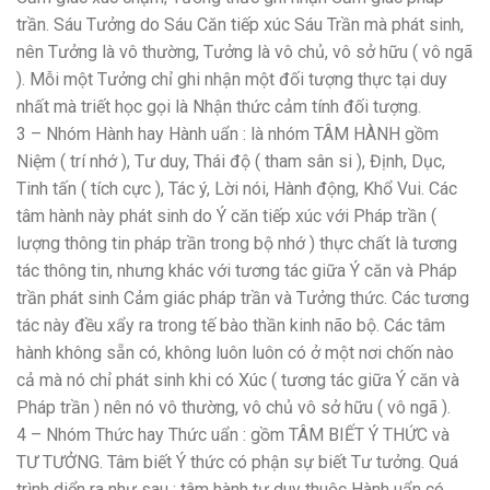
trần. Sáu Tưởng do Sáu Căn tiếp xúc Sáu Trần mà phát sinh,
nên Tưởng là vô thường, Tưởng là vô chủ, vô sở hữu ( vô ngã
). Mỗi một Tưởng chỉ ghi nhận một đối tượng thực tại duy
nhất mà triết học gọi là Nhận thức cảm tính đối tượng.
3 – Nhóm Hành hay Hành uẩn : là nhóm TÂM HÀNH gồm
Niệm ( trí nhớ ), Tư duy, Thái độ ( tham sân si ), Định, Dục,
Tinh tấn ( tích cực ), Tác ý, Lời nói, Hành động, Khổ Vui. Các
tâm hành này phát sinh do Ý căn tiếp xúc với Pháp trần (
lượng thông tin pháp trần trong bộ nhớ ) thực chất là tương
tác thông tin, nhưng khác với tương tác giữa Ý căn và Pháp
trần phát sinh Cảm giác pháp trần và Tưởng thức. Các tương
tác này đều xẩy ra trong tế bào thần kinh não bộ. Các tâm
hành không sẵn có, không luôn luôn có ở một nơi chốn nào
cả mà nó chỉ phát sinh khi có Xúc ( tương tác giữa Ý căn và
Pháp trần ) nên nó vô thường, vô chủ vô sở hữu ( vô ngã ).
4 – Nhóm Thức hay Thức uẩn : gồm TÂM BIẾT Ý THỨC và
TƯ TƯỞNG. Tâm biết Ý thức có phận sự biết Tư tưởng. Quá
trình diển ra như sau : tâm hành tư duy thuộc Hành uẩn có