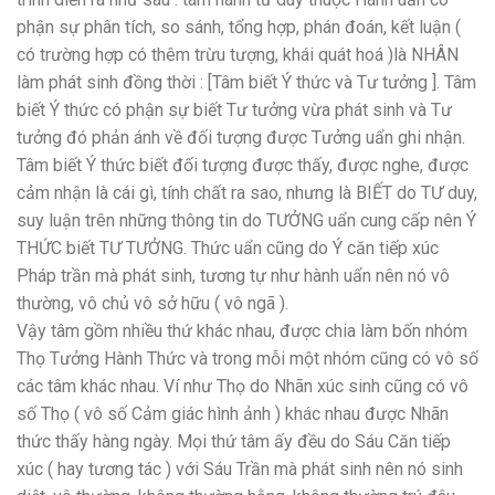
phận sự phân tích, so sánh, tổng hợp, phán đoán, kết luận (
có trường hợp có thêm trừu tượng, khái quát hoá )là NHÂN
làm phát sinh đồng thời : [Tâm biết Ý thức và Tư tưởng ]. Tâm
biết Ý thức có phận sự biết Tư tưởng vừa phát sinh và Tư
tưởng đó phản ánh về đối tượng được Tưởng uẩn ghi nhận.
Tâm biết Ý thức biết đối tượng được thấy, được nghe, được
cảm nhận là cái gì, tính chất ra sao, nhưng là BIẾT do TƯ duy,
suy luận trên những thông tin do TƯỞNG uẩn cung cấp nên Ý
THỨC biết TƯ TƯỞNG. Thức uẩn cũng do Ý căn tiếp xúc
Pháp trần mà phát sinh, tương tự như hành uẩn nên nó vô
thường, vô chủ vô sở hữu ( vô ngã ).
Vậy tâm gồm nhiều thứ khác nhau, được chia làm bốn nhóm
Thọ Tưởng Hành Thức và trong mỗi một nhóm cũng có vô số
các tâm khác nhau. Ví như Thọ do Nhãn xúc sinh cũng có vô
số Thọ ( vô số Cảm giác hình ảnh ) khác nhau được Nhãn
thức thấy hàng ngày. Mọi thứ tâm ấy đều do Sáu Căn tiếp
xúc ( hay tương tác ) với Sáu Trần mà phát sinh nên nó sinh