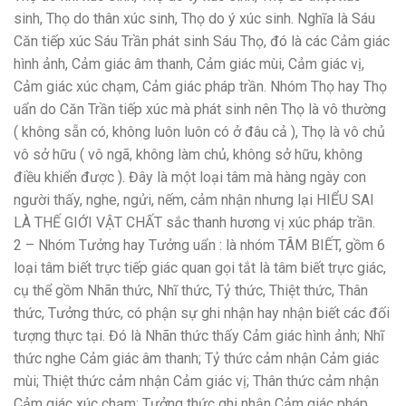
sinh, Thọ do thân xúc sinh, Thọ do ý xúc sinh. Nghĩa là Sáu
Căn tiếp xúc Sáu Trần phát sinh Sáu Thọ, đó là các Cảm giác
hình ảnh, Cảm giác âm thanh, Cảm giác mùi, Cảm giác vị,
Cảm giác xúc chạm, Cảm giác pháp trần. Nhóm Thọ hay Thọ
uẩn do Căn Trần tiếp xúc mà phát sinh nên Thọ là vô thường
( không sẵn có, không luôn luôn có ở đâu cả ), Thọ là vô chủ
vô sở hữu ( vô ngã, không làm chủ, không sở hữu, không
điều khiển được ). Đây là một loại tâm mà hàng ngày con
người thấy, nghe, ngửi, nếm, cảm nhận nhưng lại HIỂU SAI
LÀ THẾ GIỚI VẬT CHẤT sắc thanh hương vị xúc pháp trần.
2 – Nhóm Tưởng hay Tưởng uẩn : là nhóm TÂM BIẾT, gồm 6
loại tâm biết trực tiếp giác quan gọi tắt là tâm biết trực giác,
cụ thể gồm Nhãn thức, Nhĩ thức, Tỷ thức, Thiệt thức, Thân
thức, Tưởng thức, có phận sự ghi nhận hay nhận biết các đối
tượng thực tại. Đó là Nhãn thức thấy Cảm giác hình ảnh; Nhĩ
thức nghe Cảm giác âm thanh; Tỷ thức cảm nhận Cảm giác
mùi; Thiệt thức cảm nhận Cảm giác vị; Thân thức cảm nhận
Cảm giác xúc chạm; Tưởng thức ghi nhận Cảm giác pháp