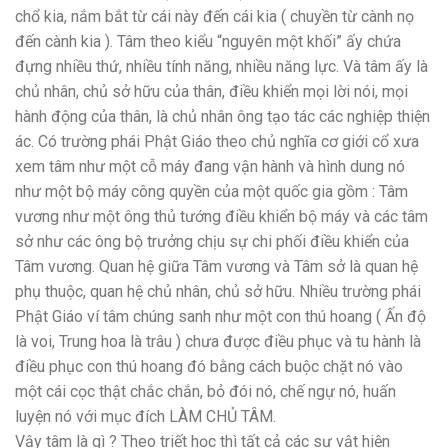
chổ kia, nắm bắt từ cái này đến cái kia ( chuyền từ cành nọ
đến cành kia ). Tâm theo kiểu “nguyên một khối” ấy chứa
đựng nhiều thứ, nhiều tính năng, nhiều năng lực. Và tâm ấy là
chủ nhân, chủ sở hữu của thân, điều khiển mọi lời nói, mọi
hành động của thân, là chủ nhân ông tạo tác các nghiệp thiện
ác. Có trường phái Phật Giáo theo chủ nghĩa cơ giới cổ xưa
xem tâm như một cỗ máy đang vận hành và hình dung nó
như một bộ máy công quyền của một quốc gia gồm : Tâm
vương như một ông thủ tướng điều khiển bộ máy và các tâm
sở như các ông bộ trưởng chịu sự chi phối điều khiển của
Tâm vương. Quan hệ giữa Tâm vương và Tâm sở là quan hệ
phụ thuộc, quan hệ chủ nhân, chủ sở hữu. Nhiều trường phái
Phật Giáo ví tâm chúng sanh như một con thú hoang ( Ấn độ
là voi, Trung hoa là trâu ) chưa được điều phục và tu hành là
điều phục con thú hoang đó bằng cách buộc chặt nó vào
một cái cọc thật chắc chắn, bỏ đói nó, chế ngự nó, huấn
luyện nó với mục đích LÀM CHỦ TÂM.
Vậy tâm là gì ? Theo triết học thì tất cả các sự vật hiện