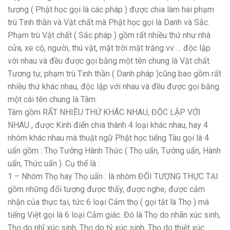
tượng ( Phật học gọi là các pháp ) được chia làm hai phạm
trù Tinh thần và Vật chất mà Phật học gọi là Danh và Sắc.
Phạm trù Vật chất ( Sắc pháp ) gồm rất nhiều thứ như nhà
cửa, xe cộ, người, thú vật, mặt trời mặt trăng vv … độc lập
với nhau và đều được gọi bằng một tên chung là Vật chất.
Tương tự, phạm trù Tinh thần ( Danh pháp )cũng bao gồm rất
nhiều thứ khác nhau, độc lập với nhau và đều được gọi bằng
một cái tên chung là Tâm.
Tâm gồm RẤT NHIỀU THỨ KHÁC NHAU, ĐỘC LẬP VỚI
NHAU , được Kinh điển chia thành 4 loại khác nhau, hay 4
nhóm khác nhau mà thuật ngữ Phật học tiếng Tàu gọi là 4
uẩn gồm : Thọ Tưởng Hành Thức ( Thọ uẩn, Tưởng uẩn, Hành
uẩn, Thức uẩn ). Cụ thể là :
1 – Nhóm Thọ hay Thọ uẩn : là nhóm ĐỐI TƯỢNG THỰC TẠI
gồm những đối tượng được thấy, được nghe, được cảm
nhận của thực tại, tức 6 loại Cảm thọ ( gọi tắt là Thọ ) mà
tiếng Việt gọi là 6 loại Cảm giác. Đó là Thọ do nhãn xúc sinh,
Thọ do nhĩ xúc sinh, Thọ do tỷ xúc sinh, Thọ do thiệt xúc