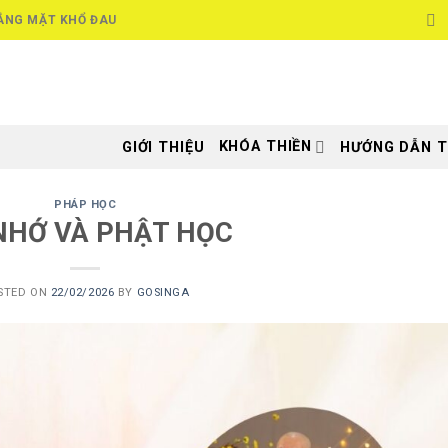
ẮNG MẶT KHỔ ĐAU
KHÓA THIỀN
GIỚI THIỆU
HƯỚNG DẪN T
PHÁP HỌC
NHỚ VÀ PHẬT HỌC
STED ON
22/02/2026
BY
GOSINGA