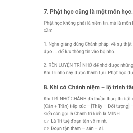
7. Phật học cũng là một môn học.
Phật học không phải là niềm tin, mà là môn 
cần:
1. Nghe giảng đúng Chánh pháp: về sự thật 
đạo …. để lưu thông tin vào bộ nhớ.
2. RÈN LUYỆN TRÍ NHỚ để nhớ được những 
Khi Trí nhớ này được thành tựu, Phật học đ
8. Khi có Chánh niệm – lộ trình 
Khi TRÍ NHỚ CHÁNH đã thuần thục, thì bất cứ
(Căn + Trần) tiếp xúc – [Thấy – Đối tượng] 
kiến còn gọi là Chánh tri kiến là MINH
👉 Là Trí tuệ đoạn tận vô minh,
👉 Đoạn tận tham – sân – si,