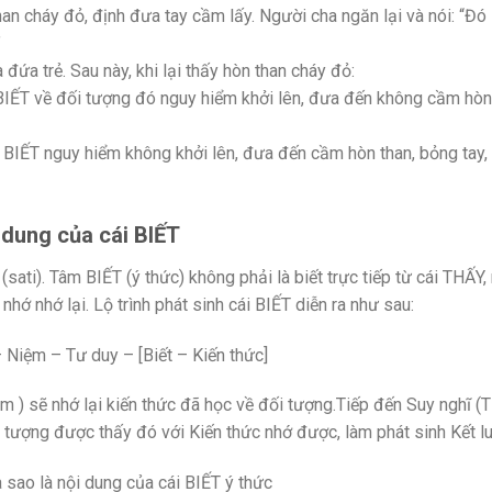
han cháy đỏ, định đưa tay cầm lấy. Người cha ngăn lại và nói: “Đó 
”
ứa trẻ. Sau này, khi lại thấy hòn than cháy đỏ:
BIẾT về đối tượng đó nguy hiểm khởi lên, đưa đến không cầm hòn
BIẾT nguy hiểm không khởi lên, đưa đến cầm hòn than, bỏng tay,
 dung của cái BIẾT
ati). Tâm BIẾT (ý thức) không phải là biết trực tiếp từ cái THẤY,
hớ nhớ lại. Lộ trình phát sinh cái BIẾT diễn ra như sau:
– Niệm – Tư duy – [Biết – Kiến thức]
ệm ) sẽ nhớ lại kiến thức đã học về đối tượng.Tiếp đến Suy nghĩ (
ối tượng được thấy đó với Kiến thức nhớ được, làm phát sinh Kết l
ra sao là nội dung của cái BIẾT ý thức