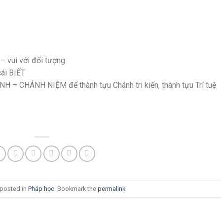
 – vui với đối tượng
cái BIẾT
ÁNH – CHÁNH NIỆM để thành tựu Chánh tri kiến, thành tựu Trí tuệ
 posted in
Pháp học
. Bookmark the
permalink
.