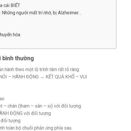
a cái BIẾT
: Những người mất trí nhớ, bị Alzheimer…
chuyển hóa
i bình thường
hành theo một lộ trình tâm rất rõ ràng:
 NÓI – HÀNH ĐỘNG → KẾT QUẢ KHỔ – VUI
sao
ét – chán (tham – sân – si) với đối tượng
 HÀNH ĐỘNG với đối tượng
 đối tượng
ịnh toàn bộ chuỗi phản ứng phía sau.