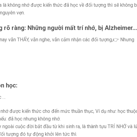
a là không nhớ được kiến thức đã học về đối tượng thì sẽ không b
 nguyên vẹn.
g rõ ràng: Những người mất trí nhớ, bị Alzheimer…
, nay vẫn THẤY, vẫn nghe, vẫn cảm nhận các đối tượng,👉 Nhưng
ôn học:
c …
 nhớ được kiến thức cho đến mức thuần thục, Ví dụ như: học thuộ
nếu: đã học nhưng không nhớ.
ngoài cuộc đời bắt đầu từ khi sinh ra, là thành tựu TRÍ NHỚ và l
i tượng đó tự động khởi lên tức thì.