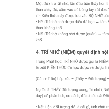
Một đứa trẻ rất nhỏ, lần đầu tiên thấy hòn t
than cháy đỏ, cầm vào sẽ bỏng tay, rất đau.
👉 Kiến thức này được lưu vào BỘ NHỚ của đ
• Nếu Trí nhớ nhớ được điều đã học → tâm 
than, không khổ.
• Nếu Trí nhớ không nhớ được (quên) → tâm 
khổ.
4. TRÍ NHỚ (NIỆM) quyết định nội
Trong Phật học: TRÍ NHỚ được gọi là NIỆM (s
là biết KIẾN THỨC đã học được và được Trí n
(Căn + Trần) tiếp xúc – [Thấy – Đối tượng] 
Nghĩa là: THẤY đối tượng xong, Trí nhớ ( Ni
duy) sẽ phân tích, so sánh, đối chiếu cái Đ
• Kết luận: đối tượng đó là cái gì, tính chất 