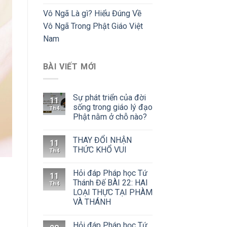
Vô Ngã Là gì? Hiểu Đúng Về
Vô Ngã Trong Phật Giáo Việt
Nam
BÀI VIẾT MỚI
Sự phát triển của đời
11
sống trong giáo lý đạo
Th4
Phật nằm ở chỗ nào?
THAY ĐỔI NHẬN
11
THỨC KHỔ VUI
Th4
Hỏi đáp Pháp học Tứ
11
Thánh Đế BÀI 22: HAI
Th4
LOẠI THỰC TẠI PHÀM
VÀ THÁNH
Hỏi đáp Pháp học Tứ