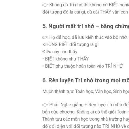
👉 Không có Trí nhớ thì không có BIẾT, nghĩ
đối tượng đó là cái gì, dù cái THẤY vẫn còn
5. Người mất trí nhớ – bằng chứn
👉 Họ đã học, đã lưu kiến thức vào bộ nhớ
KHÔNG BIẾT đối tượng là gì
Điều này cho thấy:
• BIẾT không như THẤY
• BIẾT phụ thuộc hoàn toàn vào TRÍ NHỚ
6. Rèn luyện Trí nhớ trong mọi m
Muốn thành tựu: Toán học, Văn học, Sinh họ
👉 Phải: Nghe giảng + Rèn luyện Trí nhớ để
bản cửu chương. Không ai có thể giỏi Toán 
Thành tựu các môn học trong nhà trường hay 
đó đối diện với đối tượng nào TRÍ NHỚ về đố