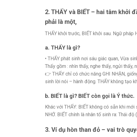
2. THẤY và BIẾT – hai tâm khởi 
phải là một,
THẤY khởi trước, BIẾT khởi sau. Ngữ pháp Há
a. THẤY là gì?
• THẤY phát sinh nơi sáu giác quan, Vừa sinh
Thấy gồm : nhìn thấy, nghe thấy, ngửi thấy, 
👉 THẤY chỉ có chức năng GHI NHẬN, giống
sinh lời nói – hành động. THẤY không tạo k
b. BIẾT là gì? BIẾT còn gọi là Ý thức.
Khác với THẤY: BIẾT không có sẵn khi mới
NHỚ. BIẾT chính là nhân tố sinh ra: Thái độ 
3. Ví dụ hòn than đỏ – vai trò quy