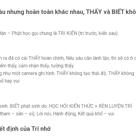
đầu nhưng hoàn toàn khác nhau, THẤY và BIẾT kh
n – Phật học gọi chung là TRI KIẾN (tri trước, kiến sau).
 ra đã có cái THẤY hoàn chỉnh, Nếu sáu căn lành lặn, thì sẽ có 6 
nếm thấy, cảm nhận thấy, tưởng thấy.
 như một camera ghi hình. THẤY không tạo thái độ. THẤY không
hổ hay vui
 sinh. BIẾT phát sinh do: HỌC HỎI KIẾN THỨC + RÈN LUYỆN TRÍ
(tham – sân – si), Lời nói, Hành động, Kết quả khổ – vui
ết định của Trí nhớ