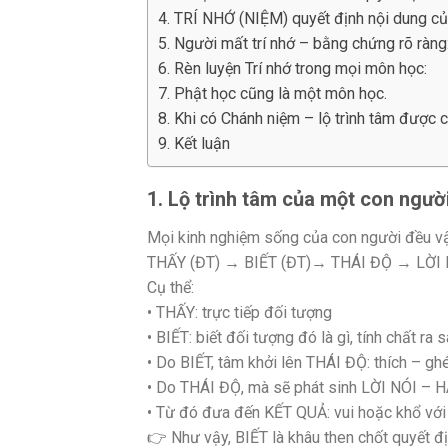
4. TRÍ NHỚ (NIỆM) quyết định nội dung củ
5. Người mất trí nhớ – bằng chứng rõ ràng
6. Rèn luyện Trí nhớ trong mọi môn học:
7. Phật học cũng là một môn học.
8. Khi có Chánh niệm – lộ trình tâm được 
9. Kết luận
1. Lộ trình tâm của một con ngườ
Mọi kinh nghiệm sống của con người đều vận 
THẤY (ĐT) → BIẾT (ĐT)→ THÁI ĐỘ → LỜI
Cụ thể:
• THẤY: trực tiếp đối tượng
• BIẾT: biết đối tượng đó là gì, tính chất ra 
• Do BIẾT, tâm khởi lên THÁI ĐỘ: thích – gh
• Do THÁI ĐỘ, mà sẽ phát sinh LỜI NÓI –
• Từ đó đưa đến KẾT QUẢ: vui hoặc khổ với
👉 Như vậy, BIẾT là khâu then chốt quyết đ