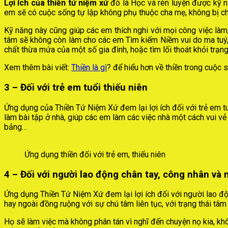
Lợi ích của thiền tứ niệm xứ
đó là Học và rèn luyện được kỹ nă
em sẽ có cuộc sống tự lập không phụ thuộc cha mẹ, không bị ch
Kỹ năng này cũng giúp các em thích nghi với mọi công việc làm,
tâm sẽ không còn làm cho các em Tìm kiếm Niềm vui do ma tuý, 
chất thừa mứa của một số gia đình, hoặc tìm lối thoát khỏi trạng 
Xem thêm bài viết:
Thiền là gì
? để hiểu hơn về thiền trong cuộc s
3 – Đối với trẻ em tuổi thiếu niên
Ứng dụng của Thiền Tứ Niệm Xứ đem lại lợi ích đối với trẻ em tuổ
làm bài tập ở nhà, giúp các em làm các việc nhà một cách vui vẻ
bảng…
Ứng dụng thiền đối với trẻ em, thiếu niên
4 – Đối với người lao động chân tay, công nhân và
Ứng dụng Thiền Tứ Niệm Xứ đem lại lợi ích đối với người lao độ
hay ngoài đồng ruộng với sự chú tâm liên tục, với trạng thái tâm 
Họ sẽ làm việc mà không phân tán vì nghĩ đến chuyện nọ kia, khôn