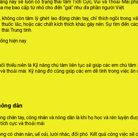
ng này sẽ luôn có trạng thái tâm Tích Cực, Vui và Thoải Mái phá
a mẹ bao cấp từ nhỏ cho đến “già” như đa phần người Việt.
 không còn tâm lý ghét lao động chân tay, chỉ thích ngồi trong vă
thuốc lắc, hoặc các chất kích thích khác gây nên. Sự tìm đến cá
thái Trung tính.
ống hiện nay.
i thiếu niên là Kỹ năng chú tâm liên tục sẽ giúp các em chú tâm l
 và thoải mái. Kỹ năng đó cũng giúp các em dễ tính trong việc ăn 
 nông dân
ng chân tay, công nhân và nông dân là khi họ học và rèn luyện đư
tích cực và thoải mái.
g có chán nản, uể oải, lười nhác, đối phó. Kết quả công việc sẽ ch