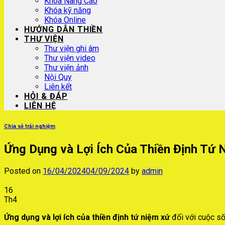
Khóa Nâng Cao
Khóa kỹ năng
Khóa Online
HƯỚNG DẪN THIỀN
THƯ VIỆN
Thư viện ghi âm
Thư viện video
Thư viện ảnh
Nội Quy
Liên kết
HỎI & ĐÁP
LIÊN HỆ
Chia sẻ trải nghiệm
Ứng Dụng và Lợi Ích Của Thiền Định Tứ 
Posted on
16/04/2024
04/09/2024
by
admin
16
Th4
Ứng dụng và lợi ích của thiền định tứ niệm xứ
đối với cuộc số