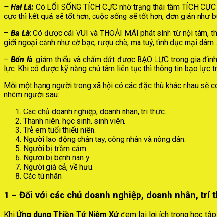
– Hai Là:
Có LỐI SỐNG TÍCH CỰC nhờ trạng thái tâm TÍCH CỰC khởi
cực thì kết quả sẽ tốt hơn, cuộc sống sẽ tốt hơn, đơn giản như 
–
Ba Là
: Có được cái VUI và THOẢI MÁI phát sinh từ nội tâm, th
giới ngoại cảnh như cờ bạc, rượu chè, ma tuý, tình dục mại dâm
–
Bốn là
: giảm thiểu và chấm dứt được BẠO LỰC trong gia đình,
lực. Khi có được kỹ năng chú tâm liên tục thì thông tin bạo lực 
Mỗi một hạng người trong xã hội có các đặc thù khác nhau sẽ có
nhóm người sau:
Các chủ doanh nghiệp, doanh nhân, trí thức.
Thanh niên, học sinh, sinh viên.
Trẻ em tuổi thiếu niên.
Người lao động chân tay, công nhân và nông dân.
Người bị trầm cảm.
Người bị bệnh nan y.
Người già cả, về hưu.
Các tù nhân.
1 – Đối với các chủ doanh nghiệp, doanh nhân, trí 
Khi
Ứng dụng Thiền Tứ Niệm Xứ
đem lại lợi ích trong học tập