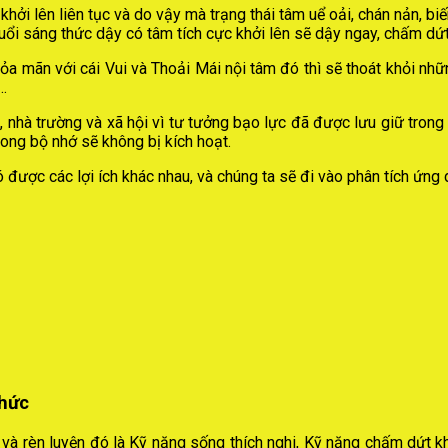
 lên liên tục và do vậy mà trạng thái tâm uể oải, chán nản, biến
buổi sáng thức dậy có tâm tích cực khởi lên sẽ dậy ngay, chấm dứ
ỏa mãn với cái Vui và Thoải Mái nội tâm đó thì sẽ thoát khỏi nhữn
 …
 nhà trường và xã hội vì tư tưởng bạo lực đã được lưu giữ trong
trong bộ nhớ sẽ không bị kích hoạt.
 được các lợi ích khác nhau, và chúng ta sẽ đi vào phân tích ứng
thức
 và rèn luyện đó là Kỹ năng sống thích nghi, Kỹ năng chấm dứt kh