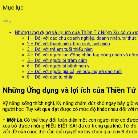
Mục lục:
Những Ứng dụng và lợi ích của Thiền Tứ Niệm Xứ có được l
1 – Đối với các chủ doanh nghiệp, doanh nhân, trí thức
2 – Đối với thanh niên, học sinh, sinh viên
3 – Đối với trẻ em tuổi thiếu niên
4 – Đối với người lao động chân tay, công nhân và nôn
5 – Đối với người bị trầm cảm
6 – Đối với người bị bệnh nan y
7 – Đối với người già cả, về hưu, người cao tuổi
8 – Đối với các tù nhân
Những Ứng dụng và lợi ích của Thiền Tứ
Kỹ năng sống thích nghi, Kỹ năng chấm dứt khổ ngay bây giờ và
người học. Tuy kết quả đạt được có mức độ khác nhau đối với 
–
Một Là
: Có thể thay đổi toàn diện một con người nhờ có đượ
xoá bỏ được những HIỂU BIẾT SAI đã có trong quá khứ. Từ đó đ
vấn đề của cuộc đời cần giải quyết và tuy chưa giải quyết được