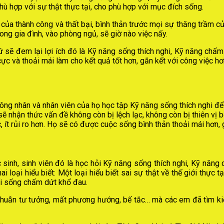
ù hợp với sự thật thực tại, cho phù hợp với mục đích sống.
 của thành công và thất bại, bình thản trước mọi sự thăng trầm củ
ng gia đình, vào phòng ngủ, sẽ giờ nào việc nấy.
 sẽ đem lại lợi ích đó là Kỹ năng sống thích nghi, Kỹ năng chấm
 cực và thoải mái làm cho kết quả tốt hơn, gắn kết với công việc hơ
ng nhân và nhân viên của họ học tập Kỹ năng sống thích nghi để 
sẽ nhận thức vấn đề không còn bị lệch lạc, không còn bị thiên vị b
, ít rủi ro hơn. Họ sẽ có được cuộc sống bình thản thoải mái hơn, 
c sinh, sinh viên đó là học hỏi Kỹ năng sống thích nghi, Kỹ năn
i loại hiểu biết: Một loại hiểu biết sai sự thật về thế giới thực
lối sống chấm dứt khổ đau.
 thuẫn tư tưởng, mất phương hướng, bế tắc… mà các em đã tìm kiế