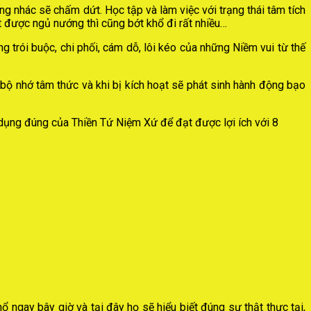
g nhác sẽ chấm dứt. Học tập và làm việc với trạng thái tâm tích
t được ngủ nướng thì cũng bớt khổ đi rất nhiều…
g trói buộc, chi phối, cám dỗ, lôi kéo của những Niềm vui từ thế
 bộ nhớ tâm thức và khi bị kích hoạt sẽ phát sinh hành động bạo
 dụng đúng của Thiền Tứ Niệm Xứ để đạt được lợi ích với 8
ổ ngay bây giờ và tại đây họ sẽ hiểu biết đúng sự thật thực tại,