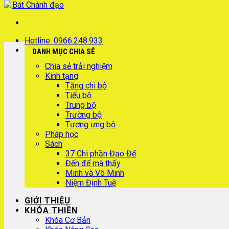
Hotline: 0966.248.933
DANH MỤC CHIA SẺ
Chia sẻ trải nghiệm
Kinh tạng
Tăng chi bộ
Tiểu bộ
Trung bộ
Trường bộ
Tương ưng bộ
Pháp học
Sách
37 Chi phần Đạo Đế
Đến để mà thấy
Minh và Vô Minh
Niệm Định Tuệ
GIỚI THIỆU
KHÓA THIỀN
Khóa Cơ Bản