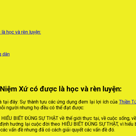
à học và rèn luyện:
g dân
 Niệm Xứ có được là học và rèn luyện
:
 tại đây: Sự thành tựu các ứng dụng đem lại lợi ích của
Thiền T
mỗi người nhưng họ đều có thể đạt được:
c HIỂU BIẾT ĐÚNG SỰ THẬT về thế giới thực tại, về cuộc sống, v
ịnh hướng lại cuộc đời theo HIỂU BIẾT ĐÚNG SỰ THẬT, vì hiểu biế
 các vấn đề nhưng đã có cách giải quyết các vấn đề đó.