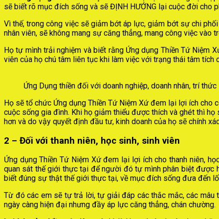
sẽ biết rõ mục đích sống và sẽ ĐỊNH HƯỚNG lại cuộc đời cho ph
Vì thế, trong công việc sẽ giảm bớt áp lực, giảm bớt sự chi phối
nhân viên, sẽ không mang sự căng thẳng, mang công việc vào tro
Họ tự mình trải nghiệm và biết rằng Ứng dụng Thiền Tứ Niệm Xứ
viên của họ chú tâm liên tục khi làm việc với trạng thái tâm tích
Ứng Dụng thiền đối với doanh nghiệp, doanh nhân, trí thức
Họ sẽ tổ chức Ứng dụng Thiền Tứ Niệm Xứ đem lại lợi ích cho cô
cuộc sống gia đình. Khi họ giảm thiểu được thích và ghét thì họ 
hơn và do vậy quyết định đầu tư, kinh doanh của họ sẽ chính xác
2 – Đối với thanh niên, học sinh, sinh viên
Ứng dụng Thiền Tứ Niệm Xứ đem lại lợi ích cho thanh niên, họ
quan sát thế giới thực tại để người đó tự mình phân biệt được ha
biết đúng sự thật thế giới thực tại, về mục đích sống đưa đến 
Từ đó các em sẽ tự trả lời, tự giải đáp các thắc mắc, các mâu
ngày càng hiện đại nhưng đầy áp lực căng thẳng, chán chường.