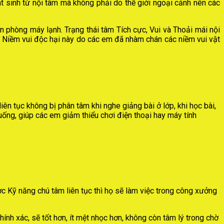
t sinh từ nội tâm mà không phải do thế giới ngoại cảnh nên các
n phòng máy lạnh. Trạng thái tâm Tích cực, Vui và Thoải mái nội
c Niềm vui độc hại này do các em đã nhàm chán các niềm vui vật
iên tục không bị phân tâm khi nghe giảng bài ở lớp, khi học bài,
uống, giúp các em giảm thiểu chơi điện thoại hay máy tính
ợc Kỹ năng chú tâm liên tục thì họ sẽ làm việc trong công xưởng
ính xác, sẽ tốt hơn, ít mệt nhọc hơn, không còn tâm lý trong chờ