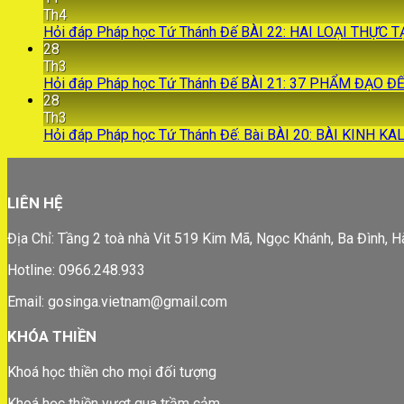
Th4
Hỏi đáp Pháp học Tứ Thánh Đế BÀI 22: HAI LOẠI THỰC
28
Th3
Hỏi đáp Pháp học Tứ Thánh Đế BÀI 21: 37 PHẨM ĐẠO Đ
28
Th3
Hỏi đáp Pháp học Tứ Thánh Đế: Bài BÀI 20: BÀI KINH K
LIÊN HỆ
Địa Chỉ: Tầng 2 toà nhà Vit 519 Kim Mã, Ngọc Khánh, Ba Đình, H
Hotline: 0966.248.933
Email: gosinga.vietnam@gmail.com
KHÓA THIỀN
Khoá học thiền cho mọi đối tượng
Khoá học thiền vượt qua trầm cảm