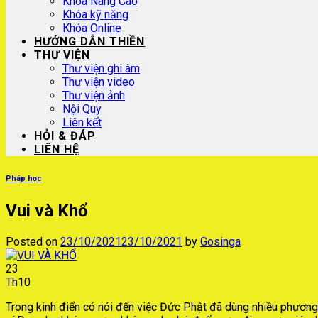
Khóa Nâng Cao
Khóa kỹ năng
Khóa Online
HƯỚNG DẪN THIỀN
THƯ VIỆN
Thư viện ghi âm
Thư viện video
Thư viện ảnh
Nội Quy
Liên kết
HỎI & ĐÁP
LIÊN HỆ
Pháp học
Vui và Khổ
Posted on
23/10/2021
23/10/2021
by
Gosinga
23
Th10
Trong kinh điển có nói đến việc Đức Phật đã dùng nhiều phương t