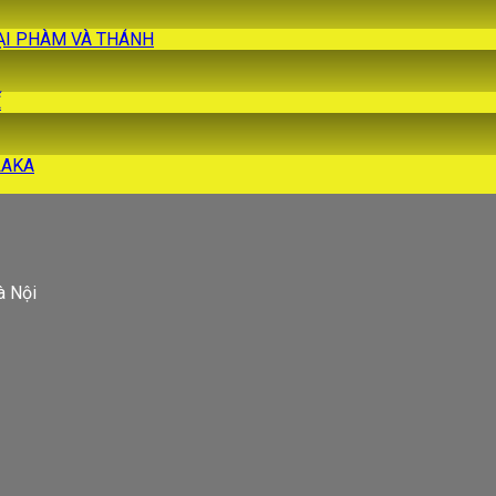
 TẠI PHÀM VÀ THÁNH
Ế
ALAKA
à Nội