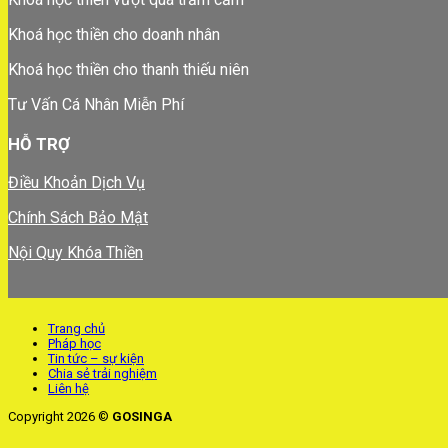
Khoá học thiền cho doanh nhân
Khoá học thiền cho thanh thiếu niên
Tư Vấn Cá Nhân Miễn Phí
HỖ TRỢ
Điều Khoản Dịch Vụ
Chính Sách Bảo Mật
Nội Quy Khóa Thiền
Trang chủ
Pháp học
Tin tức – sự kiện
Chia sẻ trải nghiệm
Liên hệ
Copyright 2026 ©
GOSINGA