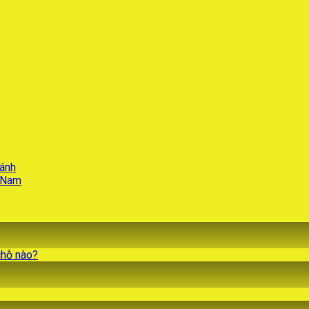
hánh
t Nam
chỗ nào?