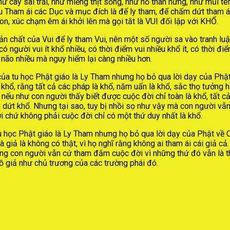
ư cây sai trái, như miếng thịt sống, như hố than hừng, như mũi t
u Tham ái các Dục và mục đích là để ly tham, để chấm dứt tham ái
on, xúc chạm êm ái khởi lên mà gọi tắt là VUI đối lập với KHỔ.
 bản chất của Vui để ly tham Vui, nên một số người sa vào tranh lu
ó người vui ít khổ nhiều, có thời điểm vui nhiều khổ ít, có thời điể
u não nhiều mà nguy hiểm lại càng nhiều hơn.
a tu học Phật giáo là Ly Tham nhưng họ bỏ qua lời dạy của Phật 
 khổ, rằng tất cả các pháp là khổ, năm uẩn là khổ, sắc thọ tưởng 
: nếu như con người thấy biết được cuộc đời chỉ toàn là khổ, tất 
 dứt khổ. Nhưng tại sao, tuy bị nhồi sọ như vậy mà con người vẫ
 chứ không phải cuộc đời chỉ có một thứ duy nhất là khổ.
học Phật giáo là Ly Tham nhưng họ bỏ qua lời dạy của Phật về Cá
iả là không có thật, vì họ nghĩ rằng không ai tham ái cái giả cả.
ưng con người vẫn cứ tham đắm cuộc đời vì những thứ đó vẫn là th
ồ giả như chủ trương của các trường phái đó.