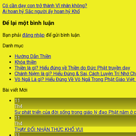
Có cần dạy con trở thành Vĩ nhân không?
Ai hoan hỷ Sắc người ấy hoan hỷ Khổ
Để lại một bình luận
Bạn phải
đăng nhập
để gửi bình luận.
Danh mục
Hướng Dẫn Thiền
Khóa thiền
Thiền là gì? Hiểu đúng về Thiền do Đức Phật truyền dạy
Chánh Niệm là gì? Hiểu Đúng & Sai, Cách Luyện Trí Nhớ C
Vô Ngã Là gì? Hiểu Đúng Về Vô Ngã Trong Phật Giáo Việ
Bài viết Mới
11
Th4
Sự phát triển của đời sống trong giáo lý đạo Phật nằm ở 
11
Th4
THAY ĐỔI NHẬN THỨC KHỔ VUI
11