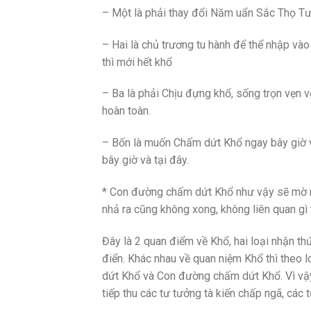
– Một là phải thay đổi Năm uẩn Sắc Thọ Tưở
– Hai là chủ trương tu hành để thể nhập và
thì mới hết khổ
– Ba là phải Chịu đựng khổ, sống trọn vẹn 
hoàn toàn.
– Bốn là muốn Chấm dứt Khổ ngay bây giờ v
bây giờ và tại đây.
* Con đường chấm dứt Khổ như vậy sẽ mờ mị
nhả ra cũng không xong, không liên quan gì 
Đây là 2 quan điểm về Khổ, hai loại nhận th
điển. Khác nhau về quan niệm Khổ thì theo 
dứt Khổ và Con đường chấm dứt Khổ. Vì vậy,
tiếp thu các tư tưởng tà kiến chấp ngã, các