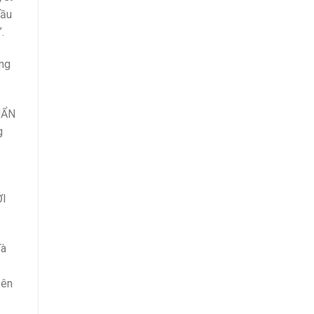
cầu
.
ống
UẨN
g
I
ỞI
Tà
yên