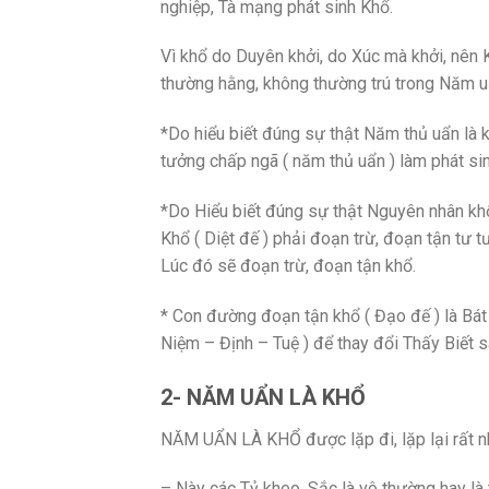
nghiệp, Tà mạng phát sinh Khổ.
Vì khổ do Duyên khởi, do Xúc mà khởi, nên 
thường hằng, không thường trú trong Năm 
*Do hiểu biết đúng sự thật Năm thủ uẩn là 
tưởng chấp ngã ( năm thủ uẩn ) làm phát sin
*Do Hiểu biết đúng sự thật Nguyên nhân kh
Khổ ( Diệt đế ) phải đoạn trừ, đoạn tận tư 
Lúc đó sẽ đoạn trừ, đoạn tận khổ.
* Con đường đoạn tận khổ ( Đạo đế ) là Bát
Niệm – Định – Tuệ ) để thay đổi Thấy Biết sa
2- NĂM UẨN LÀ KHỔ
NĂM UẨN LÀ KHỔ được lặp đi, lặp lại rất nhi
– Này các Tỷ kheo, Sắc là vô thường hay là