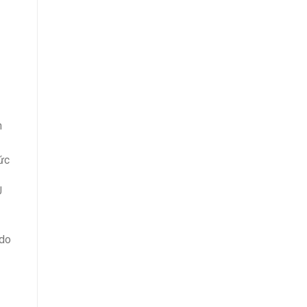
n
ức
U
 do