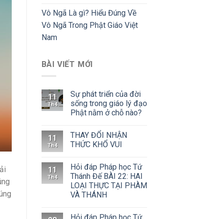
Vô Ngã Là gì? Hiểu Đúng Về
Vô Ngã Trong Phật Giáo Việt
Nam
BÀI VIẾT MỚI
Sự phát triển của đời
11
sống trong giáo lý đạo
Th4
Phật nằm ở chỗ nào?
THAY ĐỔI NHẬN
11
THỨC KHỔ VUI
Th4
Hỏi đáp Pháp học Tứ
ải
11
Thánh Đế BÀI 22: HAI
Th4
úng
LOẠI THỰC TẠI PHÀM
đúng
VÀ THÁNH
Hỏi đáp Pháp học Tứ