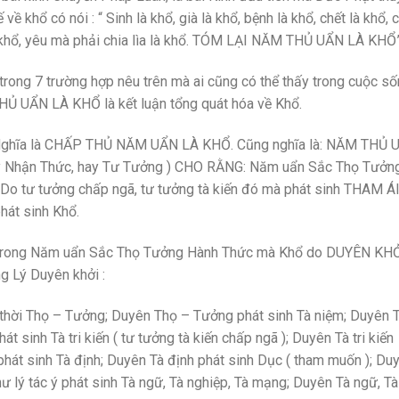
ề khổ có nói : “ Sinh là khổ, già là khổ, bệnh là khổ, chết là khổ, 
khổ, yêu mà phải chia lìa là khổ. TÓM LẠI NĂM THỦ UẨN LÀ KHỔ”
 trong 7 trường hợp nêu trên mà ai cũng có thể thấy trong cuộc s
HỦ UẨN LÀ KHỔ là kết luận tổng quát hóa về Khổ.
Nghĩa là CHẤP THỦ NĂM UẨN LÀ KHỔ. Cũng nghĩa là: NĂM THỦ 
y Nhận Thức, hay Tư Tưởng ) CHO RẰNG: Năm uẩn Sắc Thọ Tưởn
a. Do tư tưởng chấp ngã, tư tưởng tà kiến đó mà phát sinh THAM Á
hát sinh Khổ.
ó trong Năm uẩn Sắc Thọ Tưởng Hành Thức mà Khổ do DUYÊN KH
ng Lý Duyên khởi :
thời Thọ – Tưởng; Duyên Thọ – Tưởng phát sinh Tà niệm; Duyên 
t sinh Tà tri kiến ( tư tưởng tà kiến chấp ngã ); Duyên Tà tri kiến
hát sinh Tà định; Duyên Tà định phát sinh Dục ( tham muốn ); Du
hư lý tác ý phát sinh Tà ngữ, Tà nghiệp, Tà mạng; Duyên Tà ngữ, Tà