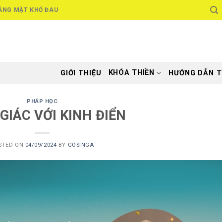
ẮNG MẶT KHỔ ĐAU
KHÓA THIỀN
GIỚI THIỆU
HƯỚNG DẪN T
PHÁP HỌC
GIÁC VỚI KINH ĐIỂN
STED ON
04/09/2024
BY
GOSINGA