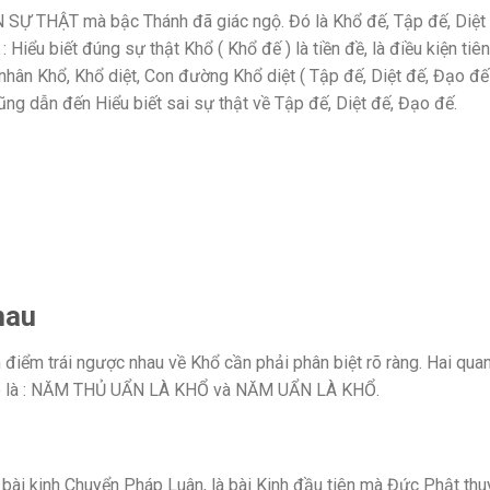
ỐN SỰ THẬT mà bậc Thánh đã giác ngộ. Đó là Khổ đế, Tập đế, Diệt
Hiểu biết đúng sự thật Khổ ( Khổ đế ) là tiền đề, là điều kiện tiên
hân Khổ, Khổ diệt, Con đường Khổ diệt ( Tập đế, Diệt đế, Đạo đế 
cũng dẫn đến Hiểu biết sai sự thật về Tập đế, Diệt đế, Đạo đế.
hau
n điểm trái ngược nhau về Khổ cần phải phân biệt rõ ràng. Hai qua
, đó là : NĂM THỦ UẨN LÀ KHỔ và NĂM UẨN LÀ KHỔ.
i kinh Chuyển Pháp Luân, là bài Kinh đầu tiên mà Đức Phật thu