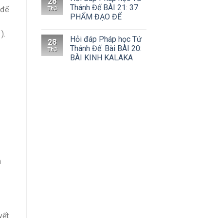
28
Thánh Đế BÀI 21: 37
 đế
Th3
PHẨM ĐẠO ĐẾ
).
Hỏi đáp Pháp học Tứ
28
Thánh Đế: Bài BÀI 20:
Th3
BÀI KINH KALAKA
n
yết