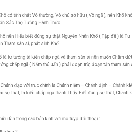
Khổ có tính chất Vô thường, Vô chủ sở hữu ( Vô ngã ), nên Khổ kh
uẩn Sắc Thọ Tưởng Hành Thức.
khổ nên Hiểu biết đúng sự thật Nguyên Nhân Khổ ( Tập đế ) là Tư
h Tham sân si, phát sinh Khổ.
ổ là tư tưởng tà kiến chấp ngã và tham sân si nên muốn Chấm dứ
tưởng chấp ngã ( Năm thủ uẩn ) phải đoạn trừ, đoạn tận tham sân s
 Chánh đạo với trục chính là Chánh niệm – Chánh định – Chánh kiế
i sự thật, tà kiến chấp ngã thành Thấy Biết đúng sự thật, Chánh k
ều lần trong các bản kinh với mô tuýp đối thoại :
 thường ?