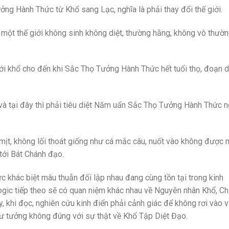
ng Hành Thức từ Khổ sang Lạc, nghĩa là phải thay đổi thế giới.
o một thế giới không sinh không diệt, thường hằng, không vô thườ
với khổ cho đến khi Sắc Thọ Tưởng Hành Thức hết tuổi thọ, đoạn d
à tại đây thì phải tiêu diệt Năm uẩn Sắc Thọ Tưởng Hành Thức 
t, không lối thoát giống như cá mắc câu, nuốt vào không được 
tới Bát Chánh đạo.
ức khác biệt mâu thuẫn đối lập nhau đang cùng tồn tại trong kinh
logic tiếp theo sẽ có quan niệm khác nhau về Nguyên nhân Khổ, C
 khi đọc, nghiên cứu kinh điển phải cảnh giác để không rơi vào v
 tư tưởng không đúng với sự thật về Khổ Tập Diệt Đạo.