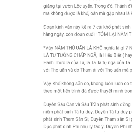
giảng tại vườn Lộc uyển. Trong đó, Thánh đế v
mà không được là khổ, oán mà gặp nhau là 
Đoạn kinh văn này kể ra 7 cái khổ phát sinh
hàng ngày, còn đoạn cuối : TÓM LẠI NĂM T
*Vậy NĂM THỦ UẨN LÀ KHỔ nghĩa là gì ? 
LÀ TƯ TƯỞNG CHẤP NGÃ, là Hiểu Biết ( ha
Hành Thức là của Ta, là Ta, là tự ngã của T
với Thọ uẩn và do Tham ái với Thọ uẩn mà p
Vậy Khổ không sẵn có, không luôn luôn c
theo một tiến trình đã được thuyết minh tro
Duyên Sáu Căn và Sáu Trần phát sinh đồng 
niệm phát sinh Tà tư duy; Duyên Tà tư duy phá
phát sinh Tham Sân Si; Duyên Tham sân Si p
Dục phát sinh Phi như lý tác ý; Duyên Phi n