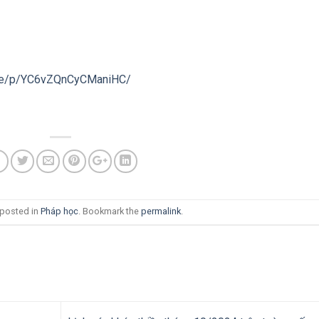
are/p/YC6vZQnCyCManiHC/
 posted in
Pháp học
. Bookmark the
permalink
.