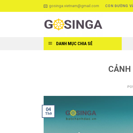
Skip
gosinga.vietnam@gmail.com
CON ĐƯỜNG V
to
content
DANH MỤC CHIA SẺ
CẢNH 
PO
04
Th9