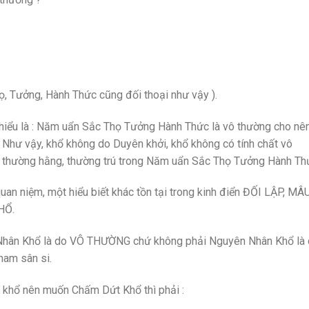
họ, Tưởng, Hành Thức cũng đối thoại như vậy ).
hiểu là : Năm uẩn Sắc Thọ Tưởng Hành Thức là vô thường cho nê
hư vậy, khổ không do Duyên khởi, khổ không có tính chất vô
ó, thường hằng, thường trú trong Năm uẩn Sắc Thọ Tưởng Hành Th
n niệm, một hiểu biết khác tồn tại trong kinh điển ĐỐI LẬP, MÂ
HỔ.
 Nhân Khổ là do VÔ THƯỜNG chứ không phải Nguyên Nhân Khổ là
ham sân si.
khổ nên muốn Chấm Dứt Khổ thì phải :