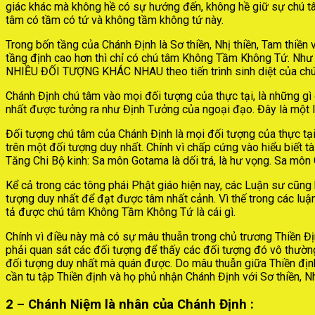
giác khác mà không hề có sự hướng đến, không hề giữ sự chú tâm
tâm có tầm có tứ và không tầm không tứ này.
Trong bốn tầng của Chánh Định là Sơ thiền, Nhị thiền, Tam thiền
tầng định cao hơn thì chỉ có chú tâm Không Tầm Không Tứ. Như 
NHIỀU ĐỐI TƯỢNG KHÁC NHAU theo tiến trình sinh diệt của chú
Chánh Định chú tâm vào mọi đối tượng của thực tại, là những gì
nhất được tưởng ra như Định Tưởng của ngoại đạo. Đây là một l
Đối tượng chú tâm của Chánh Định là mọi đối tượng của thực tạ
trên một đối tượng duy nhất. Chính vì chấp cứng vào hiểu biết t
Tăng Chi Bộ kinh: Sa môn Gotama là dối trá, là hư vọng. Sa môn
Kể cả trong các tông phái Phật giáo hiện nay, các Luận sư cũng 
tượng duy nhất để đạt được tâm nhất cảnh. Vì thế trong các luận
tả được chú tâm Không Tầm Không Tứ là cái gì.
Chính vì điều này mà có sự mâu thuẫn trong chủ trương Thiền Đị
phải quan sát các đối tượng để thấy các đối tượng đó vô thường,
đối tượng duy nhất mà quán được. Do mâu thuẫn giữa Thiền định
cần tu tập Thiền định và họ phủ nhận Chánh Định với Sơ thiền, N
2 – Chánh Niệm là nhân của Chánh Định :