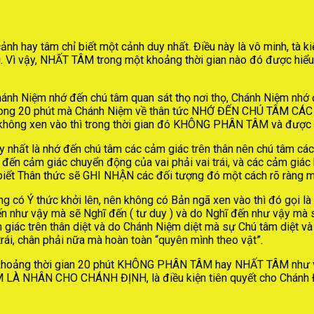
nh hay tâm chỉ biết một cảnh duy nhất. Điều này là vô minh, tà k
au. Vì vậy, NHẤT TÂM trong một khoảng thời gian nào đó được hiể
Chánh Niệm nhớ đến chú tâm quan sát thọ nơi thọ, Chánh Niệm nh
ếu trong 20 phút mà Chánh Niệm về thân tức NHỚ ĐẾN CHÚ TÂM CÁ
n, không xen vào thì trong thời gian đó KHÔNG PHÂN TÂM và được
y nhất là nhớ đến chú tâm các cảm giác trên thân nên chú tâm các 
đến cảm giác chuyển động của vai phải vai trái, và các cảm giác 
biết Thân thức sẽ GHI NHẬN các đối tượng đó một cách rõ ràng min
 có Ý thức khởi lên, nên không có Bản ngã xen vào thì đó gọi là
 như vậy mà sẽ Nghĩ đến ( tư duy ) và do Nghĩ đến như vậy mà sẽ
iác trên thân diệt và do Chánh Niệm diệt mà sự Chú tâm diệt và d
rái, chân phải nữa mà hoàn toàn “quyên mình theo vật”.
hoảng thời gian 20 phút KHÔNG PHÂN TÂM hay NHẤT TÂM như vậy 
 LÀ NHÂN CHO CHÁNH ĐỊNH, là điều kiện tiên quyết cho Chánh Đị