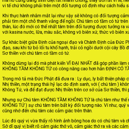
mà nó cũng đang sinh diệt rất nhanh chóng, thay đổi rất vi tế,
vi tế chứ không phải trên một đối tượng cố định như cách hiểu s
Khi thực hành nhắm mắt lại như vậy sẽ không có đối tượng cảm 
phải tìm một chỗ thanh vắng để ngồi. Chú tâm có tầm có tứ trên
thân, lúc đó mới có thể nhất tâm trên đối tượng được tưởng ra v
với kasina nước, lữa, màu sắc, không vô biên xứ, thức vô biên 
Sự khác biệt giữa Định của ngoại đạo và Chánh Định của Đức
đạo, sau khi từ bỏ lối tu khổ hạnh, trải cỏ ngồi dưới cội cây Bồ
Sơ thiền với chú tâm có tầm có tứ.
Không dừng lại đó mà phát kiến VĨ ĐẠI NHẤT đã góp phần làm cho
KHÔNG TẦM KHÔNG TỨ có công năng cao hơn hẳn ĐỊNH CÓ TẦM
Trong mô tả mà Đức Phật đã đưa ra : Ly dục, ly bất thiện pháp ch
Nhị thiền, một trạng thái hỷ lạc do định sanh, với ( chú tâm ) k
Không Tứ, và để đạt được Nhị thiền trên cơ sở của Sơ thiền, th
Nhưng sự Chú tâm KHÔNG TẦM KHÔNG TỨ là chú tâm như thế nào
KHÔNG TỨ ) sự chú tâm trên bất kỳ đối tượng nào. Ví như, quý 
cũng nhớ đến chú tâm các cảm giác trên thân.
Lúc đó quý vị vừa thấy rõ hình ảnh bông hoa do có chú tâm và c
Sở dĩ quý vị biết rõ cảm giác thở vô, cảm giác thở ra và các c