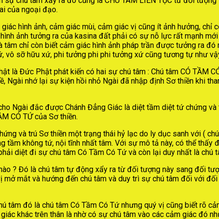
 nên sự chú tâm xẩy ra đó cũng là CHÚ TÂM LIÊN TỤC từ đối tượng 
ai của ngoại đạo.
giác hình ảnh, cảm giác mùi, cảm giác vị cũng ít ảnh hưởng, chỉ 
 hình ảnh tưởng ra của kasina đất phải có sự nỗ lực rất mạnh mới
à tâm chỉ còn biết cảm giác hình ảnh pháp trần được tưởng ra đó 
xứ, vô sỡ hữu xứ, phi tưởng phi phi tưởng xứ cũng tương tự như v
 Phật là Đức Phật phát kiến có hai sự chú tâm : Chú tâm CÓ T
 đề, Ngài nhớ lại sự kiện hồi nhỏ Ngài đã nhập định Sơ thiền khi 
 Ngài đắc được Chánh Đẳng Giác là diệt tầm diệt tứ chứng và trú 
 CÓ TỨ của Sơ thiền.
ứng và trú Sơ thiền một trạng thái hỷ lạc do ly dục sanh với ( chú
hông tầm không tứ, nội tĩnh nhất tâm. Với sự mô tả này, có thể th
ì phải diệt đi sự chú tâm Có Tầm Có Tứ và còn lại duy nhất là ch
 ? Đó là chú tâm tự động xẩy ra từ đối tượng này sang đối tư
vị mở mắt và hướng đến chú tâm và duy trì sự chú tâm đối với đố
hú tâm đó là chú tâm Có Tầm Có Tứ nhưng quý vị cũng biết rõ cảm 
ảm giác khác trên thân là nhờ có sự chú tâm vào các cảm giác đó