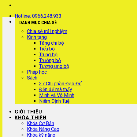
Hotline: 0966.248.933
DANH MỤC CHIA SẺ
Chia sẻ trải nghiệm
Kinh tạng
Tăng chi bộ
Tiểu bộ
Trung bộ
Trường bộ
Tương ưng bộ
Pháp học
Sách
37 Chi phần Đạo Đế
Đến để mà thấy
Minh và Vô Minh
Niệm Định Tuệ
GIỚI THIỆU
KHÓA THIỀN
Khóa Cơ Bản
Khóa Nâng Cao
Khóa kỹ năng