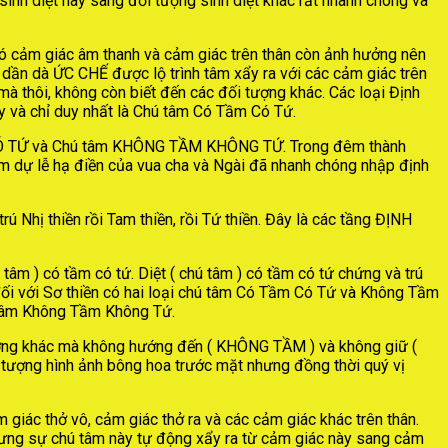
sinh diệt này sang đối tượng sinh diệt khác rất nhanh chóng và
có cảm giác âm thanh và cảm giác trên thân còn ảnh hưởng nên
 dần dà ỨC CHẾ được lộ trình tâm xẩy ra với các cảm giác trên
mà thôi, không còn biết đến các đối tượng khác. Các loại Định
ậy và chỉ duy nhất là Chú tâm Có Tầm Có Tứ.
ẦM CÓ TỨ và Chú tâm KHÔNG TẦM KHÔNG TỨ. Trong đêm thành
tham dự lễ hạ điền của vua cha và Ngài đã nhanh chóng nhập định
Nhị thiền rồi Tam thiền, rồi Tứ thiền. Đây là các tầng ĐỊNH
 tâm ) có tầm có tứ. Diệt ( chú tâm ) có tầm có tứ chứng và trú
ấy đối với Sơ thiền có hai loại chú tâm Có Tầm Có Tứ và Không Tầm
ú tâm Không Tầm Không Tứ.
ợng khác mà không hướng đến ( KHÔNG TẦM ) và không giữ (
i tượng hình ảnh bông hoa trước mặt nhưng đồng thời quý vị
giác thở vô, cảm giác thở ra và các cảm giác khác trên thân.
 nhưng sự chú tâm này tự động xẩy ra từ cảm giác này sang cảm