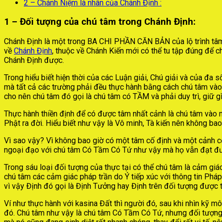
2 – Chánh Niệm là nhân của Chánh Định :
1 – Đối tượng của chú tâm trong Chánh Định:
Chánh Định là một trong BA CHI PHẦN CĂN BẢN của lộ trình tâm
về
Chánh Định
, thuộc về Chánh Kiến mới có thể tu tập đúng để c
Chánh Định được.
Trong hiểu biết hiện thời của các Luận giải, Chú giải và của đa 
mà tất cả các trường phải đều thực hành bằng cách chú tâm vào
cho nên chú tâm đó gọi là chú tâm có TẦM và phải duy trì, giữ g
Thực hành thiền định để có được tâm nhất cảnh là chú tâm vào 
Phật ra đời. Hiểu biết như vậy là Vô minh, Tà kiến nên không bao
Vì sao vậy? Vì không bao giờ có một tâm cố định và một cảnh cố
ngoại đạo với chú tâm Có Tầm Có Tứ như vậy mà họ vẫn đạt được 
Trong sáu loại đối tượng của thực tại có thể chú tâm là cảm giá
chú tâm các cảm giác pháp trần do Ý tiếp xúc với thông tin Pháp
vì vậy Định đó gọi là Định Tưởng hay Định trên đối tượng được 
Ví như thực hành với kasina Đất thì người đó, sau khi nhìn kỹ mô
đó. Chú tâm như vậy là chú tâm Có Tầm Có Tứ, nhưng đối tượng 