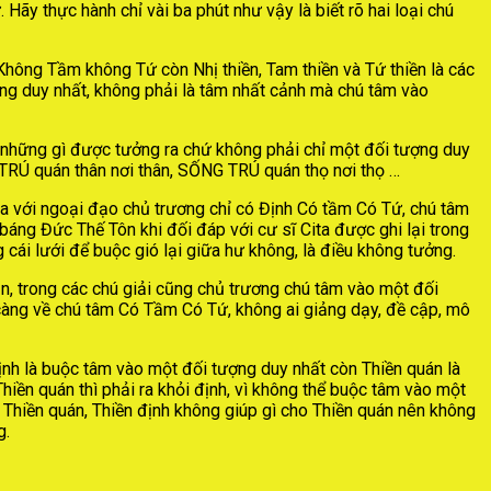
y thực hành chỉ vài ba phút như vậy là biết rõ hai loại chú
 Không Tầm không Tứ còn Nhị thiền, Tam thiền và Tứ thiền là các
ng duy nhất, không phải là tâm nhất cảnh mà chú tâm vào
ả những gì được tưởng ra chứ không phải chỉ một đối tượng duy
TRÚ quán thân nơi thân, SỐNG TRÚ quán thọ nơi thọ …
a với ngoại đạo chủ trương chỉ có Định Có tầm Có Tứ, chú tâm
 báng Đức Thế Tôn khi đối đáp với cư sĩ Cita được ghi lại trong
ái lưới để buộc gió lại giữa hư không, là điều không tưởng.
ận, trong các chú giải cũng chủ trương chú tâm vào một đối
ỹ càng về chú tâm Có Tầm Có Tứ, không ai giảng dạy, đề cập, mô
định là buộc tâm vào một đối tượng duy nhất còn Thiền quán là
iền quán thì phải ra khỏi định, vì không thể buộc tâm vào một
Thiền quán, Thiền định không giúp gì cho Thiền quán nên không
g.