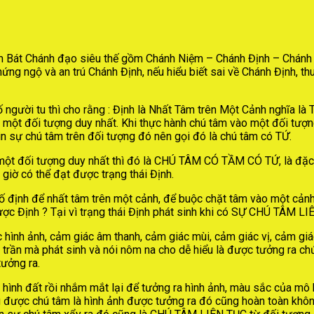
 Bát Chánh đạo siêu thế gồm Chánh Niệm – Chánh Định – Chánh K
hứng ngộ và an trú Chánh Định, nếu hiểu biết sai về Chánh Định, t
số người tu thì cho rằng : Định là Nhất Tâm trên Một Cảnh nghĩa là
 một đối tượng duy nhất. Khi thực hành chú tâm vào một đối tượ
ìn sự chú tâm trên đối tượng đó nên gọi đó là chú tâm có TỨ.
một đối tượng duy nhất thì đó là CHÚ TÂM CÓ TẦM CÓ TỨ, là đặc t
 giờ có thể đạt được trạng thái Định.
 định để nhất tâm trên một cảnh, để buộc chặt tâm vào một cảnh 
Định ? Tại vì trạng thái Định phát sinh khi có SỰ CHÚ TÂM LIÊN 
c hình ảnh, cảm giác âm thanh, cảm giác mùi, cảm giác vị, cảm gi
 trần mà phát sinh và nói nôm na cho dễ hiểu là được tưởng ra chứ
tưởng ra.
 hình đất rồi nhắm mắt lại để tưởng ra hình ảnh, màu sắc của mô h
được chú tâm là hình ảnh được tưởng ra đó cũng hoàn toàn không