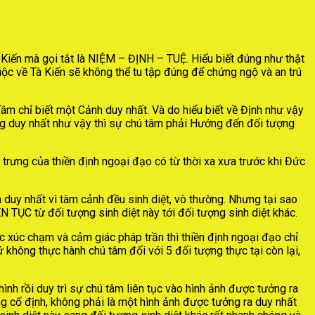
iến mà gọi tắt là NIỆM – ĐỊNH – TUỆ. Hiểu biết đúng như thật
huộc về Tà Kiến sẽ không thể tu tập đúng để chứng ngộ và an trú
 Tâm chỉ biết một Cảnh duy nhất. Và do hiểu biết về Định như vậy
ng duy nhất như vậy thì sự chú tâm phải Hướng đến đối tượng
rưng của thiền định ngoại đạo có từ thời xa xưa trước khi Đức
duy nhất vì tâm cảnh đều sinh diệt, vô thường. Nhưng tại sao
TỤC từ đối tượng sinh diệt này tới đối tượng sinh diệt khác.
ác xúc chạm và cảm giác pháp trần thì thiền định ngoại đạo chỉ
 không thực hành chú tâm đối với 5 đối tượng thực tại còn lại,
ình rồi duy trì sự chú tâm liên tục vào hình ảnh được tưởng ra
 cố định, không phải là một hình ảnh được tưởng ra duy nhất