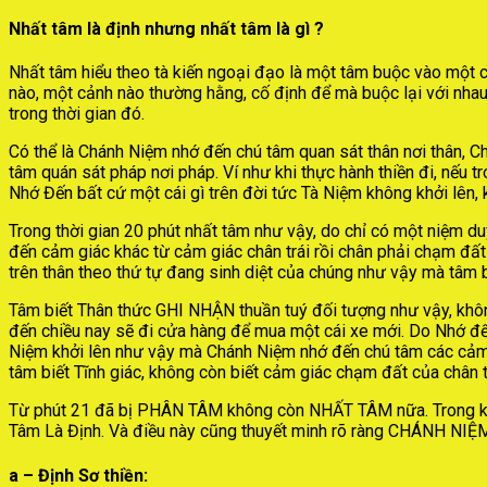
Nhất tâm là định nhưng nhất tâm là gì ?
Nhất tâm hiểu theo tà kiến ngoại đạo là một tâm buộc vào một cả
nào, một cảnh nào thường hằng, cố định để mà buộc lại với nh
trong thời gian đó.
Có thể là Chánh Niệm nhớ đến chú tâm quan sát thân nơi thân, 
tâm quán sát pháp nơi pháp. Ví như khi thực hành thiền đi, n
Nhớ Đến bất cứ một cái gì trên đời tức Tà Niệm không khởi lê
Trong thời gian 20 phút nhất tâm như vậy, do chỉ có một niệm du
đến cảm giác khác từ cảm giác chân trái rồi chân phải chạm đất 
trên thân theo thứ tự đang sinh diệt của chúng như vậy mà tâm 
Tâm biết Thân thức GHI NHẬN thuần tuý đối tượng như vậy, không
đến chiều nay sẽ đi cửa hàng để mua một cái xe mới. Do Nhớ đến
Niệm khởi lên như vậy mà Chánh Niệm nhớ đến chú tâm các cảm g
tâm biết Tĩnh giác, không còn biết cảm giác chạm đất của chân t
Từ phút 21 đã bị PHÂN TÂM không còn NHẤT TÂM nữa. Trong k
Tâm Là Định. Và điều này cũng thuyết minh rõ ràng CHÁNH NIỆM
a – Định Sơ thiền: