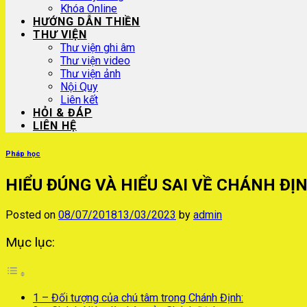
Khóa Online
HƯỚNG DẪN THIỀN
THƯ VIỆN
Thư viện ghi âm
Thư viện video
Thư viện ảnh
Nội Quy
Liên kết
HỎI & ĐÁP
LIÊN HỆ
Pháp học
HIỂU ĐÚNG VÀ HIỂU SAI VỀ CHÁNH Đ
Posted on
08/07/2018
13/03/2023
by
admin
Mục lục:
1 – Đối tượng của chú tâm trong Chánh Định: