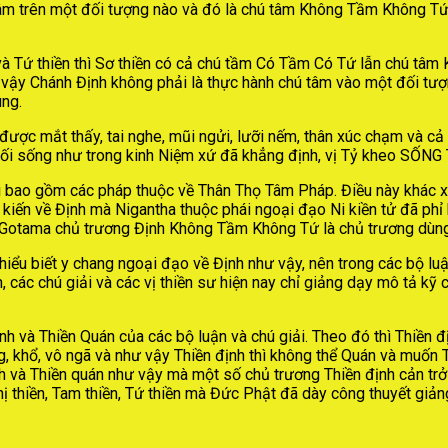
 trên một đối tượng nào và đó là chú tâm Không Tầm Không Tứ. Hã
 và Tứ thiền thì Sơ thiền có cả chú tầm Có Tầm Có Tứ lẫn chú tâm
vậy Chánh Định không phải là thực hành chú tâm vào một đối tượ
ng.
 được mắt thấy, tai nghe, mũi ngửi, lưỡi nếm, thân xúc chạm và c
ối sống như trong kinh Niệm xứ đã khẳng định, vị Tỷ kheo SỐNG 
i bao gồm các pháp thuộc về Thân Thọ Tâm Pháp. Điều này khác x
à kiến về Định mà Nigantha thuộc phái ngoại đạo Ni kiền tử đã phỉ
 Gotama chủ trương Định Không Tầm Không Tứ là chủ trương dùng c
hiểu biết y chang ngoại đạo về Định như vậy, nên trong các bộ lu
, các chú giải và các vị thiền sư hiện nay chỉ giảng dạy mô tả k
nh và Thiền Quán của các bộ luận và chú giải. Theo đó thì Thiền 
 khổ, vô ngã và như vậy Thiền định thì không thể Quán và muốn Th
 và Thiền quán như vậy mà một số chủ trương Thiền định cản trở 
hị thiền, Tam thiền, Tứ thiền mà Đức Phật đã dày công thuyết giản