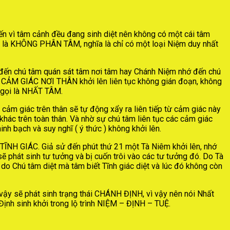
iến vì tâm cảnh đều đang sinh diệt nên không có một cái tâm
u là KHÔNG PHÂN TÂM, nghĩa là chỉ có một loại Niệm duy nhất
ớ đến chú tâm quán sát tâm nơi tâm hay Chánh Niệm nhớ đến chú
C CẢM GIÁC NƠI THÂN khởi lên liên tục không gián đoạn, không
 gọi là NHẤT TÂM.
cảm giác trên thân sẽ tự động xẩy ra liên tiếp từ cảm giác này
khác trên toàn thân. Và nhờ sự chú tâm liên tục các cảm giác
h bạch và suy nghĩ ( ý thức ) không khởi lên.
 TĨNH GIÁC. Giả sử đến phút thứ 21 một Tà Niêm khởi lên, nhớ
 phát sinh tư tưởng và bị cuốn trôi vào các tư tưởng đó. Do Tà
o Chú tâm diệt mà tâm biết Tĩnh giác diệt và lúc đó không còn
sẽ phát sinh trạng thái CHÁNH ĐỊNH, vì vậy nên nói Nhất
nh sinh khởi trong lộ trình NIỆM – ĐỊNH – TUỆ.