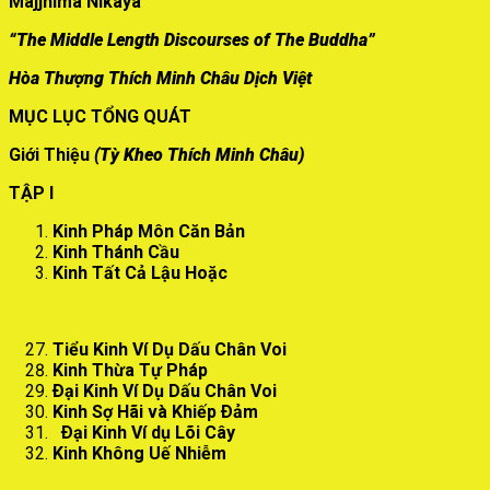
Majjhima Nikaya
“The Middle Length Discourses of The Buddha”
Hòa Thượng Thích Minh Châu Dịch Việt
MỤC LỤC TỔNG QUÁT
Giới Thiệu
(Tỳ Kheo Thích Minh Châu)
TẬP I
Kinh Pháp Môn Căn Bản
Kinh Thánh Cầu
Kinh Tất Cả Lậu Hoặc
Tiểu Kinh Ví Dụ Dấu Chân Voi
Kinh Thừa Tự Pháp
Ðại Kinh Ví Dụ Dấu Chân Voi
Kinh Sợ Hãi và Khiếp Ðảm
Ðại Kinh Ví dụ Lõi Cây
Kinh Không Uế Nhiễm