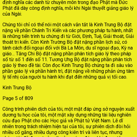
định nghĩa các danh từ chuyên môn trong đạo Phật mà Ðức
Phật đã dày công định nghĩa, mỗi khi Ngài thuyết giảng giáo lý
của Ngài.
Chúng tôi chỉ có thể nói một cách vắn tắt là Kinh Trung Bộ đặt
nặng về phần Chánh Tri Kiến và các phương pháp tu hành, nhất
là những tiến trình tu chứng đi từ Giới, Ðịnh, Tuệ, Giải thoát, Giải
thoát tri kiến. Còn Kinh Trường Bộ đặt nặng phần lịch sử, có
tánh cách đối ngoại đối với Bà La Môn, du sĩ ngoại đạo, Kỳ na
giáo… Tăng Chi Bộ đặt nặng phần phân tích giáo lý theo pháp
số từ số 1 đến số 11. Tương Ưng Bộ đặt nặng phần phân tích
giáo lý theo đề tài. Còn đọc Kinh Trung Bộ chúng ta đi sâu vào
phần giáo lý và phần hành trì, đặt nặng về những phản ứng tâm
lý tế nhị của người tu hành khi đạt đến những quả vị tối cao.
Kinh Trung Bộ
Page 5 of 809
Công trình phiên dịch của tôi, một mặt đáp ứng sở nguyện xuất
dương tu học của tôi, một mặt xây dựng những tài liệu nghiên
cứu đạo Phật cho các Học giả và Phật tử Việt Nam. Lẽ dĩ
nhiên trong trách nhiệm hiện tại của tôi, sự phiên dịch đòi hỏi
nhiều cố gắng, nhiều dụng công kiên trì và liên tục, nhưng