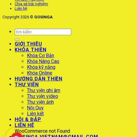
Chia sẻ trải nghiệm
Liên hệ
Copyright 2026 ©
GOSINGA
GIỚI THIỆU
KHÓA THIỀN
Khóa Cơ Bản
Khóa Nâng Cao
Khóa kỹ năng
Khóa Online
HƯỚNG DẪN THIỀN
THƯ VIỆN
Thư viện ghi âm
Thư viện video
Thư viện ảnh
Nội Quy
Liên kết
HỎI & ĐÁP
LIÊN HỆ
WooCommerce not Found
GOSINGA.VIETNAM@GMAIL.COM