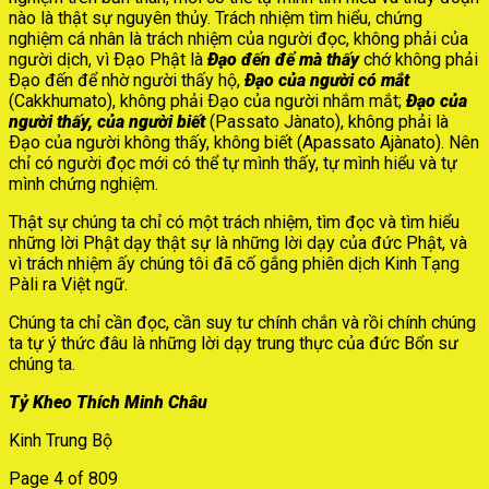
nào là thật sự nguyên thủy. Trách nhiệm tìm hiểu, chứng
nghiệm cá nhân là trách nhiệm của người đọc, không phải của
người dịch, vì Ðạo Phật là
Ðạo đến để mà thấy
chớ không phải
Ðạo đến để nhờ người thấy hộ,
Ðạo của người có mắt
(Cakkhumato), không phải Ðạo của người nhắm mắt;
Ðạo của
người thấy, của người biết
(Passato Jànato), không phải là
Ðạo của người không thấy, không biết (Apassato Ajànato). Nên
chỉ có người đọc mới có thể tự mình thấy, tự mình hiểu và tự
mình chứng nghiệm.
Thật sự chúng ta chỉ có một trách nhiệm, tìm đọc và tìm hiểu
những lời Phật dạy thật sự là những lời dạy của đức Phật, và
vì trách nhiệm ấy chúng tôi đã cố gắng phiên dịch Kinh Tạng
Pàli ra Việt ngữ.
Chúng ta chỉ cần đọc, cần suy tư chính chắn và rồi chính chúng
ta tự ý thức đâu là những lời dạy trung thực của đức Bổn sư
chúng ta.
Tỷ Kheo Thích Minh Châu
Kinh Trung Bộ
Page 4 of 809