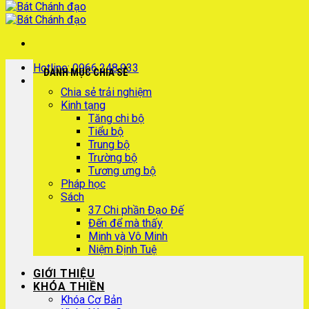
Hotline: 0966.248.933
DANH MỤC CHIA SẺ
Chia sẻ trải nghiệm
Kinh tạng
Tăng chi bộ
Tiểu bộ
Trung bộ
Trường bộ
Tương ưng bộ
Pháp học
Sách
37 Chi phần Đạo Đế
Đến để mà thấy
Minh và Vô Minh
Niệm Định Tuệ
GIỚI THIỆU
KHÓA THIỀN
Khóa Cơ Bản