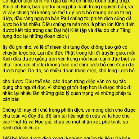
Có người than kinh Pàli quá dài và có nhiều đoạn trùng điệp.
Khi dịch Kinh, bao giờ tôi cũng phải kính trọng nguyên bản, và
vì vậy chúng tôi không có thể tự ý lược bỏ những đoạn trùng
điệp, dầu rằng nguyên bản Pàli chúng tôi phiên dịch cũng đã
lược bỏ khá nhiều. Ðiều chúng ta nên nhớ là phần lớn Kinh điển
được kiết tập trong các Ðại hội Kiết tập và đều do chư Tăng
tụng đọc lại những đoạn các vị
ấy đã ghi nhớ, và lẽ dĩ nhiên khi tụng đọc không bao giờ có
chuyện lược bỏ. Lại nữa đức Phật trong khi đi truyền giáo, mỗi
Kinh đều được giảng trọn vẹn trong mỗi hoàn cảnh đặc biệt và
chư Tăng ghi nhớ lại không bao giờ dám lược bỏ các đoạn đã
được nghe. Do đó, có nhiều đoạn trùng điệp, khó lòng lược bỏ
cho được. Dầu thế nào, các đoạn trùng điệp vẫn có sự tác
dụng cho người đọc, vì không gì tốt đẹp hơn là được nhắc đi
nhắc lại nhiều lần những giáo lý quan trọng và những pháp tu
căn bản.
Chúng tôi nay chỉ chú trọng phiên dịch, và mong dịch cho được
chu toàn và đầy đủ, để làm tài liệu nghiên cứu và tu học cho
các Phật tử và Học giả, chưa có một nhận xét, phê bình, so
sánh đối chiếu gì.
Mỗi bộ Kinh được dịch xong là những nguồn tài liệu văn hóa