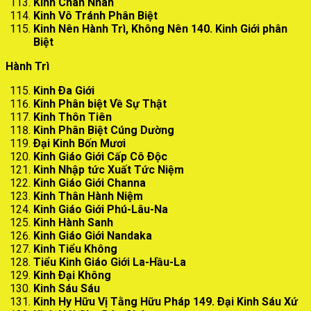
Kinh Chân Nhân
Kinh Vô Tránh Phân Biệt
Kinh Nên Hành Trì, Không Nên 140. Kinh Giới phân
Biệt
Hành Trì
Kinh Ða Giới
Kinh Phân biệt Về Sự Thật
Kinh Thôn Tiên
Kinh Phân Biệt Cúng Dường
Ðại Kinh Bốn Mươi
Kinh Giáo Giới Cấp Cô Ðộc
Kinh Nhập tức Xuất Tức Niệm
Kinh Giáo Giới Channa
Kinh Thân Hành Niệm
Kinh Giáo Giới Phú-Lâu-Na
Kinh Hành Sanh
Kinh Giáo Giới Nandaka
Kinh Tiểu Không
Tiểu Kinh Giáo Giới La-Hầu-La
Kinh Ðại Không
Kinh Sáu Sáu
Kinh Hy Hữu Vị Tằng Hữu Pháp 149. Ðại Kinh Sáu Xứ