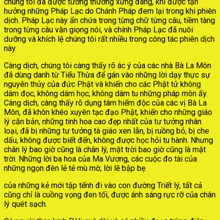
chúng tôi đã được tưởng thưởng xứng đáng, khi được tận
hưởng những Pháp Lạc do Chánh Pháp đem lại trong khi phiên
dịch. Pháp Lạc này ẩn chứa trong từng chữ từng câu, tiềm tàng
trong từng câu văn giọng nói, và chính Pháp Lạc đã nuôi
dưỡng và khích lệ chúng tôi rất nhiều trong công tác phiên dịch
này.
Càng dịch, chúng tôi càng thấy rõ ác ý của các nhà Bà La Môn
đã dùng danh từ Tiểu Thừa để gán vào những lời dạy thực sự
nguyên thủy của đức Phật và khiến cho các Phật tử không
dám đọc, không dám học, không dám tu những pháp môn ấy.
Càng dịch, càng thấy rõ dụng tâm hiểm độc của các vị Bà La
Môn, đã khôn khéo xuyên tạc đạo Phật, khiến cho những giáo
lý căn bản, những tinh hoa cao đẹp nhất của tư tưởng nhân
loại, đã bị những tư tưởng tà giáo xen lẫn, bị ruồng bỏ, bị che
dấu, không được biết đến, không được học hỏi tu hành. Nhưng
chân lý bao giờ cũng là chân lý, mặt trời bao giờ cũng là mặt
trời. Những lời ba hoa của Ma Vương, các cuộc đo tài của
những ngọn đèn lẻ tẻ mù mờ, lời lẽ bập bẹ
của những kẻ mới tập tểnh đi vào con đường Triết lý, tất cả
cũng chỉ là cuồng vọng đen tối, được ánh sáng rực rỡ của chân
lý quét sạch.