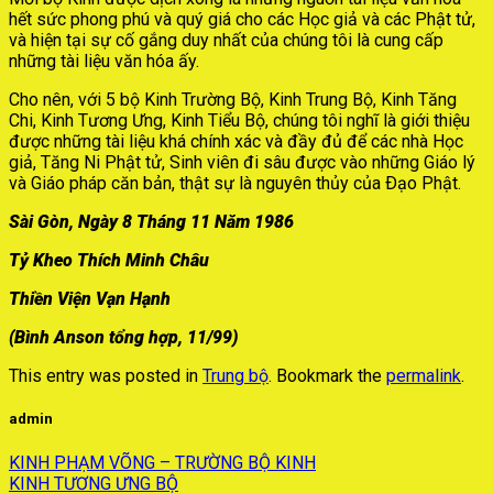
hết sức phong phú và quý giá cho các Học giả và các Phật tử,
và hiện tại sự cố gắng duy nhất của chúng tôi là cung cấp
những tài liệu văn hóa ấy.
Cho nên, với 5 bộ Kinh Trường Bộ, Kinh Trung Bộ, Kinh Tăng
Chi, Kinh Tương Ưng, Kinh Tiểu Bộ, chúng tôi nghĩ là giới thiệu
được những tài liệu khá chính xác và đầy đủ để các nhà Học
giả, Tăng Ni Phật tử, Sinh viên đi sâu được vào những Giáo lý
và Giáo pháp căn bản, thật sự là nguyên thủy của Ðạo Phật.
Sài Gòn, Ngày 8 Tháng 11 Năm 1986
Tỷ Kheo Thích Minh Châu
Thiền Viện Vạn Hạnh
(Bình Anson tổng hợp, 11/99)
This entry was posted in
Trung bộ
. Bookmark the
permalink
.
admin
KINH PHẠM VÕNG – TRƯỜNG BỘ KINH
KINH TƯƠNG ƯNG BỘ