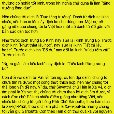
thường có nghĩa tốt lành, trong khi nghĩa chữ guna là làm “tăng
trưởng lòng dục”.
Nên chúng tôi dịch là “Dục tăng trưởng”. Danh từ dịch sai khá
nhiều, nên bản in lần này dịch lại cho đúng hơn. Một sự cố
gắng nữa của chúng tôi là Việt hóa một số danh từ để gần với
bản sắc dân tộc hơn.
Như trước dịch Trung Bộ Kinh, nay sửa lại Kinh Trung Bộ. Trước
dịch kinh “Nhứt thiết lậu học”, nay sửa lại kinh “Tất cả lậu
hoặc”. Trước dịch kinh “Bố dụ” nay đổi lại kinh “Ví dụ tấm vải”.
Trước dịch là
“Ngưu giác lâm tiểu kinh” nay dịch lại “Tiểu kinh Rừng sừng
bò”.
Còn đối với danh từ Pàli về tên người, tên địa danh, chúng tôi
chưa tìm ra được một công thức thích hợp, nên nay chúng tôi
thả lỏng vấn đề này. Ví dụ, chữ Sàvatthi, chữ Hán là Xá Vệ, dịch
âm phải là Xa-vat-thi, chúng tôi chưa theo lối dịch âm được, vì
cách đọc chữ Pàli có nhiều điểm giống như tiếng Việt, nên
nhiều khi chúng tôi giữ tiếng Pàli. Chữ Sàriputta, theo hán dịch
là Xá-lợi-Phất, theo dịch âm phải là Xa-ri-put-ta, nhưng chúng
tôi vẫn giữ Sàriputta. Còn theo Hán dịch thời quá xa với nguyên