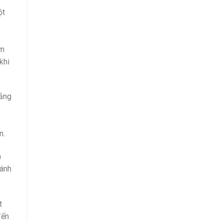
ột
em
khi
oảng
n.
m
đánh
t
đến