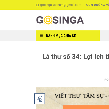
Skip
gosinga.vietnam@gmail.com
CON ĐƯỜNG V
to
content
DANH MỤC CHIA SẺ
Lá thư số 34: Lợi ích 
PO
27
Th7