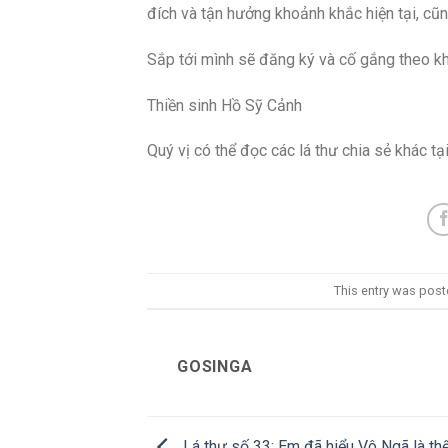
đích và tận hưởng khoảnh khắc hiện tại, cũng
Sắp tới mình sẽ đăng ký và cố gắng theo k
Thiền sinh Hồ Sỹ Cảnh
Quý vị có thể đọc các lá thư chia sẻ khác 
This entry was post
GOSINGA
Lá thư số 33: Em đã hiểu Vô Ngã là th