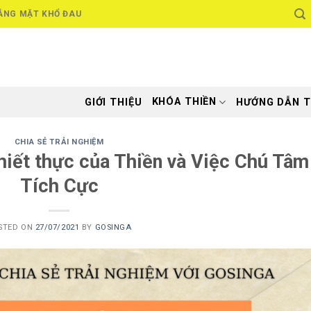
ẮNG MẶT KHỔ ĐAU
KHÓA THIỀN
GIỚI THIỆU
HƯỚNG DẪN T
CHIA SẺ TRẢI NGHIỆM
thiết thực của Thiền và Việc Chú Tâm
Tích Cực
STED ON
27/07/2021
BY
GOSINGA