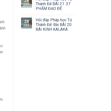
28
Thánh Đế BÀI 21: 37
Th3
PHẨM ĐẠO ĐẾ
Hỏi đáp Pháp học Tứ
28
ình
Thánh Đế: Bài BÀI 20:
Th3
hành
BÀI KINH KALAKA
hư
ạn
m
hi