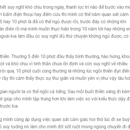
 hết suy nghĩ khó chịu trong ngày, thanh lọc trí não để bước vào m
vì bấm điện thoại hay đếm cừu thì mình có thể nằm quan sát cảm
5 hay 10 phút là đã có thể ngủ được rồi, trước đây có những khi
án điên rồ mà mình muốn thực hiện trong 10 năm tới hay những 
ngoài kia làm đầu óc suy nghĩ đủ thứ chuyện không ngủ được, có 
i thiền. Thường 5 đến 10 phút đầu thấy bình thường, hào hứng, kh
ột và khó chịu vì tinh thần chưa ổn định và còn suy nghĩ về nhiều
trôi qua, 10 phút cuối cùng thường là những lúc ngồi thiền đạt đến
y rầy thì cảm thấy thực sự thư giãn và muốn yên vị như vậy lâu hơ
gian người ta có thể ngồi cả tiếng. Sau mỗi buổi thiền sáng đi kè
t giúp cho mình tập trung hơn khi làm việc so với kiểu thức dậy 
trước kia.
ảng mình cũng áp dụng việc quan sát cảm giác hơi thở lúc đi xe buý
hỏ suy tưởng nó làm cho mình đỡ sốt ruột mong ngóng chuyến đi 