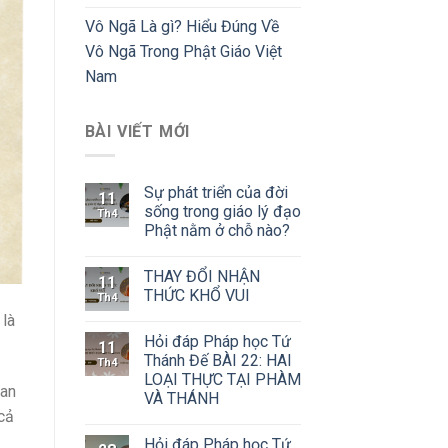
Vô Ngã Là gì? Hiểu Đúng Về
Vô Ngã Trong Phật Giáo Việt
Nam
BÀI VIẾT MỚI
Sự phát triển của đời
11
sống trong giáo lý đạo
Th4
Phật nằm ở chỗ nào?
THAY ĐỔI NHẬN
11
THỨC KHỔ VUI
Th4
 là
Hỏi đáp Pháp học Tứ
11
Thánh Đế BÀI 22: HAI
Th4
LOẠI THỰC TẠI PHÀM
ian
VÀ THÁNH
cả
Hỏi đáp Pháp học Tứ