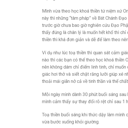
Mình vừa theo học khoá thiền tứ niệm xứ On
này thì những “tâm pháp” về Bát Chánh Đạo
trước giờ chưa bao giờ nghiên cứu Đạo Phật
thấy đúng là chân lý là muốn hết khổ thì ch
thiền thì khá đơn giản và dễ để làm theo n
Ví dụ như lúc toạ thiền thì quan sát cảm giác
nào thì các bạn có thể theo học khoá thiền 
nên không dám chỉ điểm linh tinh, chỉ muốn 
giác hơi thở và siết chặt răng lưỡi giúp xé
thoải mái giãn nở cả về tinh thần và thể chất
Mỗi ngày mình dành 30 phút buổi sáng sau kh
mình cảm thấy sự thay đổi rõ rệt chỉ sau 1 h
Toạ thiền buổi sáng khi thức dậy làm mình c
vừa bước xuống khỏi giường.