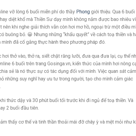
line vỡ lòng 6 buổi miễn phí do thầy
Phong
giới thiệu. Qua 6 buổi
 hay diệt khổ mà Thiền Sư dạy mình không nắm được bao nhiêu vì
 nên khi nghe giải thích vẫn còn hơi mơ hồ, ngoại trừ một điều m
ỉ có buông bỏ. 😀 Nhưng những “khẩu quyết” về cách toạ thiền và 
ên mình đã cố gắng thực hành theo phương pháp đó.
 hơi thở vào, thở ra, siết chặt răng lưỡi, đưa qua đưa lại, cụ thể n
Online 6 buổi trên trang Gosinga.vn, kiến thức của mình hơi nông c
chia sẻ là nó thực sự có tác dụng đối với mình. Việc quan sát cả
 nhỏ những suy nghĩ hay ưu tư trong người, tạo cho mình cảm giác
.
i thức dậy và 30 phút buổi tối trước khi đi ngủ để toạ thiền. Và
ay 2 buổi đầu tiên.
ảm thấy cơ thể và tinh thần thoải mái đỡ chây ỳ và mệt mỏi như k