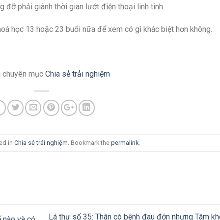
 đỡ phải giành thời gian lướt điện thoại linh tinh.
hoá học 13 hoặc 23 buổi nữa để xem có gì khác biệt hơn không.
tại chuyên mục
Chia sẻ trải nghiệm
ed in
Chia sẻ trải nghiệm
. Bookmark the
permalink
.
Lá thư số 35: Thân có bệnh đau đớn nhưng Tâm k
ế nào và có