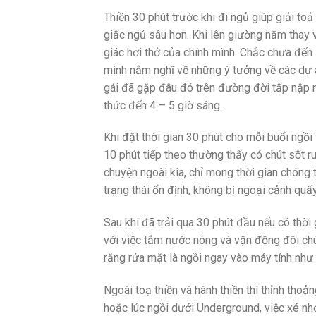
Thiền 30 phút trước khi đi ngủ giúp giải toả
giấc ngủ sâu hơn. Khi lên giường nằm thay 
giác hơi thở của chính mình. Chắc chưa đến 
mình nằm nghĩ về những ý tưởng về các dự 
gái đã gặp đâu đó trên đường đời tấp nập 
thức đến 4 – 5 giờ sáng.
Khi đặt thời gian 30 phút cho mỗi buổi ngồ
10 phút tiếp theo thường thấy có chút sốt ru
chuyện ngoài kia, chỉ mong thời gian chóng 
trạng thái ổn định, không bị ngoại cảnh quấ
Sau khi đã trải qua 30 phút đầu nếu có thời 
với việc tắm nước nóng và vận động đôi chú
răng rửa mặt là ngồi ngay vào máy tính như 
Ngoài toạ thiền và hành thiền thì thỉnh tho
hoặc lúc ngồi dưới Underground, việc xé n