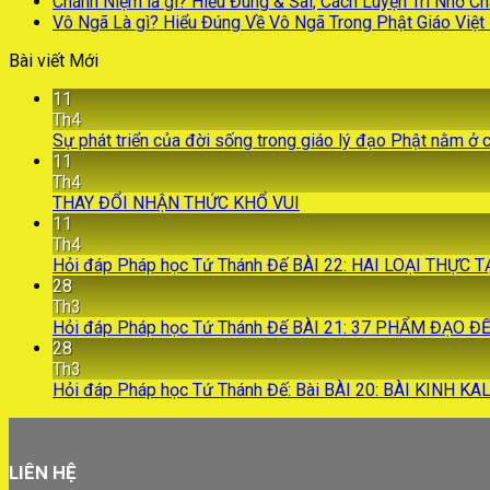
Chánh Niệm là gì? Hiểu Đúng & Sai, Cách Luyện Trí Nhớ C
Vô Ngã Là gì? Hiểu Đúng Về Vô Ngã Trong Phật Giáo Việ
Bài viết Mới
11
Th4
Sự phát triển của đời sống trong giáo lý đạo Phật nằm ở 
11
Th4
THAY ĐỔI NHẬN THỨC KHỔ VUI
11
Th4
Hỏi đáp Pháp học Tứ Thánh Đế BÀI 22: HAI LOẠI THỰC
28
Th3
Hỏi đáp Pháp học Tứ Thánh Đế BÀI 21: 37 PHẨM ĐẠO Đ
28
Th3
Hỏi đáp Pháp học Tứ Thánh Đế: Bài BÀI 20: BÀI KINH K
LIÊN HỆ