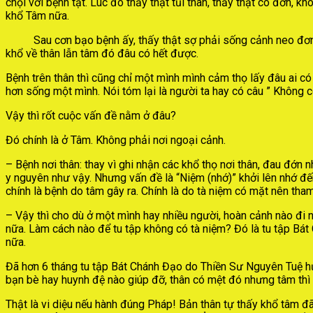
chọi với bệnh tật. Lúc đó thấy thật tủi thân, thấy thật cô đơn,
khổ Tâm nữa.
Sau cơn bạo bệnh ấy, thấy thật sợ phải sống cảnh neo đơn. Và
khổ về thân lẫn tâm đó đâu có hết được.
Bệnh trên thân thì cũng chỉ một mình mình cảm thọ lấy đâu ai c
hơn sống một mình. Nói tóm lại là người ta hay có câu ” Không có
Vậy thì rốt cuộc vấn đề nằm ở đâu?
Đó chính là ở Tâm. Không phải nơi ngoại cảnh.
– Bệnh nơi thân: thay vì ghi nhận các khổ thọ nơi thân, đau đớn n
y nguyên như vậy. Nhưng vấn đề là “Niệm (nhớ)” khởi lên nhớ đế
chính là bệnh do tâm gây ra. Chính là do tà niệm có mặt nên tha
– Vậy thì cho dù ở một mình hay nhiều người, hoàn cảnh nào đi n
nữa. Làm cách nào để tu tập không có tà niệm? Đó là tu tập Bát 
nữa.
Đã hơn 6 tháng tu tập Bát Chánh Đạo do Thiền Sư Nguyên Tuệ hướ
bạn bè hay huynh đệ nào giúp đỡ, thân có mệt đó nhưng tâm thì 
Thật là vi diệu nếu hành đúng Pháp! Bản thân tự thấy khổ tâm đã