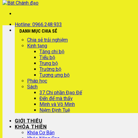
Hotline: 0966.248.933
DANH MỤC CHIA SẺ
Chia sẻ trải nghiệm
Kinh tạng
Tăng chi bộ
Tiểu bộ
Trung bộ
Trường bộ
Tương ưng bộ
Pháp học
Sách
37 Chi phần Đạo Đế
Đến để mà thấy
Minh và Vô Minh
Niệm Định Tuệ
GIỚI THIỆU
KHÓA THIỀN
Khóa Cơ Bản