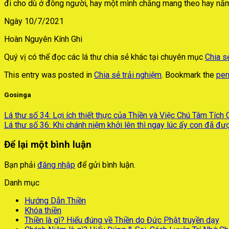
đi cho dù ở đông người, hay một mình chẳng mang theo hay nắm g
Ngày 10/7/2021
Hoàn Nguyên Kính Ghi
Quý vị có thể đọc các lá thư chia sẻ khác tại chuyên mục
Chia s
This entry was posted in
Chia sẻ trải nghiệm
. Bookmark the
per
Gosinga
Lá thư số 34: Lợi ích thiết thực của Thiền và Việc Chú Tâm Tích
Lá thư số 36: Khi chánh niệm khởi lên thì ngay lúc ấy con đã đư
Để lại một bình luận
Bạn phải
đăng nhập
để gửi bình luận.
Danh mục
Hướng Dẫn Thiền
Khóa thiền
Thiền là gì? Hiểu đúng về Thiền do Đức Phật truyền dạy