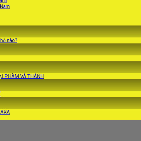
hánh
t Nam
chỗ nào?
 TẠI PHÀM VÀ THÁNH
Ế
ALAKA