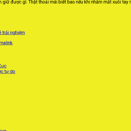
iữ được gì. Thật thoải mái biết bao nếu khi nhắm mắt xuôi tay n
ẻ trải nghiệm
malink
.
 Cực
ợc tự do