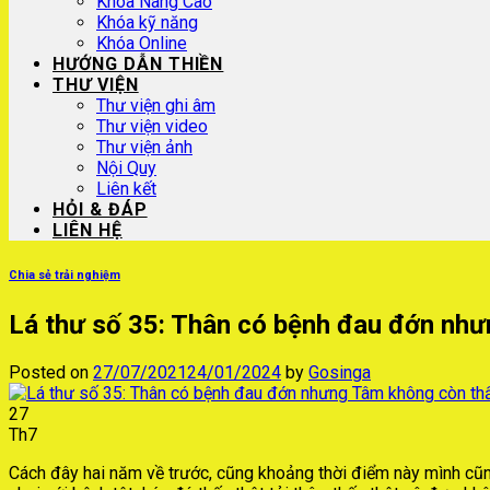
Khóa Nâng Cao
Khóa kỹ năng
Khóa Online
HƯỚNG DẪN THIỀN
THƯ VIỆN
Thư viện ghi âm
Thư viện video
Thư viện ảnh
Nội Quy
Liên kết
HỎI & ĐÁP
LIÊN HỆ
Chia sẻ trải nghiệm
Lá thư số 35: Thân có bệnh đau đớn nh
Posted on
27/07/2021
24/01/2024
by
Gosinga
27
Th7
Cách đây hai năm về trước, cũng khoảng thời điểm này mình cũn