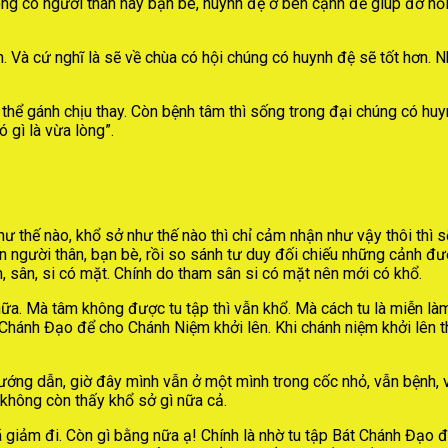
 không có người thân hay bạn bè, huynh đệ ở bên cạnh để giúp đỡ h
 cứ nghĩ là sẽ về chùa có hội chúng có huynh đệ sẽ tốt hơn. Như
ó thể gánh chịu thay. Còn bệnh tâm thì sống trong đại chúng có h
 gì là vừa lòng”.
hư thế nào, khổ sở như thế nào thì chỉ cảm nhận như vậy thôi thì s
n người thân, bạn bè, rồi so sánh tư duy đối chiếu những cảnh đ
m, sân, si có mặt. Chính do tham sân si có mặt nên mới có khổ.
ữa. Mà tâm không được tu tập thì vẫn khổ. Mà cách tu là miễn làm
Chánh Đạo để cho Chánh Niệm khởi lên. Khi chánh niệm khởi lên thấ
ng dẫn, giờ đây mình vẫn ở một mình trong cốc nhỏ, vẫn bệnh, vẫ
không còn thấy khổ sở gì nữa cả.
 giảm đi. Còn gì bằng nữa ạ! Chính là nhờ tu tập Bát Chánh Đạo để