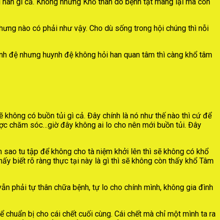
ỏi han gì cả. Không những Khổ thân do bệnh tật mang lại mà còn
ng nào có phải như vậy. Cho dù sống trong hội chúng thì nỗi
uynh đệ nhưng huynh đệ không hỏi han quan tâm thì càng khổ tâm
ẽ không có buồn tủi gì cả. Đây chính là nó như thế nào thì cứ để
ược chăm sóc…giờ đây không ai lo cho nên mới buồn tủi. Đây
 sao tu tập để không cho tà niệm khởi lên thì sẽ không có khổ
y biết rõ ràng thực tại này là gì thì sẽ không còn thấy khổ Tâm
n phải tự thân chữa bệnh, tự lo cho chính mình, không gia đình
 chuẩn bị cho cái chết cuối cùng. Cái chết mà chỉ một mình ta ra