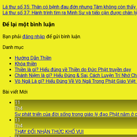
Lá thư số 35: Thân có bệnh đau đớn nhưng Tâm không còn thấy
Lá thư số 37: Hành trình tìm ra Minh Sư và tiếp cận được chân l
Để lại một bình luận
Bạn phải
đăng nhập
để gửi bình luận.
Danh mục
Hướng Dẫn Thiền
Khóa thiền
Thiền là gì? Hiểu đúng về Thiền do Đức Phật truyền dạy
Chánh Niệm là gì? Hiểu Đúng & Sai, Cách Luyện Trí Nhớ C
Vô Ngã Là gì? Hiểu Đúng Về Vô Ngã Trong Phật Giáo Việ
Bài viết Mới
11
Th4
Sự phát triển của đời sống trong giáo lý đạo Phật nằm ở 
11
Th4
THAY ĐỔI NHẬN THỨC KHỔ VUI