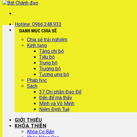
Hotline: 0966.248.933
DANH MỤC CHIA SẺ
Chia sẻ trải nghiệm
Kinh tạng
Tăng chi bộ
Tiểu bộ
Trung bộ
Trường bộ
Tương ưng bộ
Pháp học
Sách
37 Chi phần Đạo Đế
Đến để mà thấy
Minh và Vô Minh
Niệm Định Tuệ
GIỚI THIỆU
KHÓA THIỀN
Khóa Cơ Bản