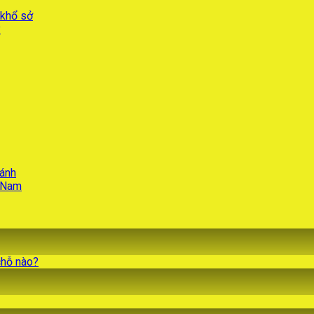
 khổ sở
ý
hánh
t Nam
chỗ nào?