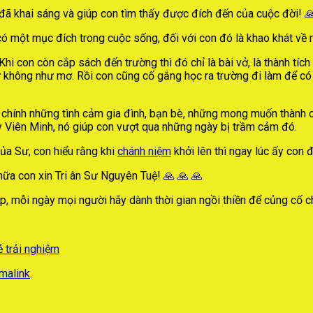
 đã khai sáng và giúp con tìm thấy được đích đến của cuộc đời! 
 có một mục đích trong cuộc sống, đối với con đó là khao khát về
 con còn cắp sách đến trường thì đó chỉ là bài vở, là thành tích họ
hứ không như mơ. Rồi con cũng cố gắng học ra trường đi làm để có
là chính những tình cảm gia đình, bạn bè, những mong muốn thành 
 Viên Minh, nó giúp con vượt qua những ngày bị trầm cảm đó.
a Sư, con hiểu rằng khi
chánh niệm
khởi lên thì ngay lúc ấy con 
nữa con xin Tri ân Sư Nguyên Tuệ! 🙏 🙏 🙏
p, mỗi ngày mọi người hãy dành thời gian ngồi thiền để củng cố 
ẻ trải nghiệm
malink
.