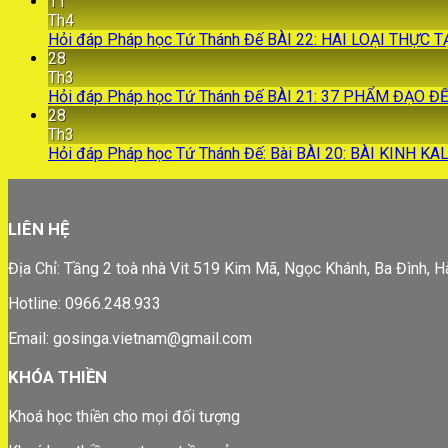
11
Th4
Hỏi đáp Pháp học Tứ Thánh Đế BÀI 22: HAI LOẠI THỰC
28
Th3
Hỏi đáp Pháp học Tứ Thánh Đế BÀI 21: 37 PHẨM ĐẠO Đ
28
Th3
Hỏi đáp Pháp học Tứ Thánh Đế: Bài BÀI 20: BÀI KINH K
LIÊN HỆ
Địa Chỉ: Tầng 2 toà nhà Vit 519 Kim Mã, Ngọc Khánh, Ba Đình, H
Hotline: 0966.248.933
Email: gosinga.vietnam@gmail.com
KHÓA THIỀN
Khoá học thiền cho mọi đối tượng