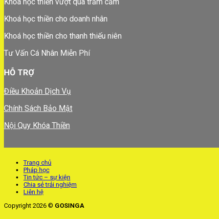
Khoá học thiền vượt qua trầm cảm
Khoá học thiền cho doanh nhân
Khoá học thiền cho thanh thiếu niên
Tư Vấn Cá Nhân Miễn Phí
HỖ TRỢ
Điều Khoản Dịch Vụ
Chính Sách Bảo Mật
Nội Quy Khóa Thiền
Trang chủ
Pháp học
Tin tức – sự kiện
Chia sẻ trải nghiệm
Liên hệ
Copyright 2026 ©
GOSINGA