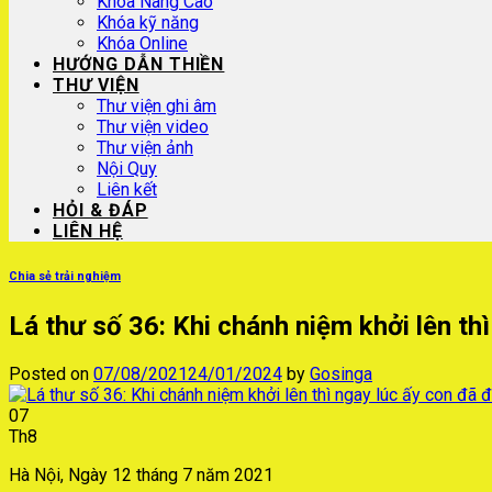
Khóa Nâng Cao
Khóa kỹ năng
Khóa Online
HƯỚNG DẪN THIỀN
THƯ VIỆN
Thư viện ghi âm
Thư viện video
Thư viện ảnh
Nội Quy
Liên kết
HỎI & ĐÁP
LIÊN HỆ
Chia sẻ trải nghiệm
Lá thư số 36: Khi chánh niệm khởi lên th
Posted on
07/08/2021
24/01/2024
by
Gosinga
07
Th8
Hà Nội, Ngày 12 tháng 7 năm 2021