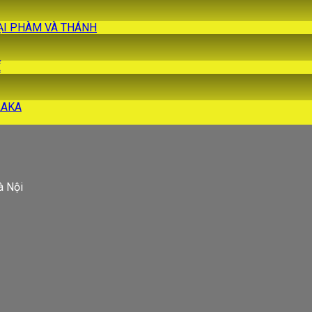
 TẠI PHÀM VÀ THÁNH
Ế
ALAKA
à Nội