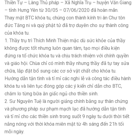
Thiền Tự – Làng Thủ pháp – Xã Nghĩa Trụ – huyện Văn Giang
– tỉnh Hưng Yên từ 30/05 – 07/06/2020 đã hoàn mãn.
Thay mặt BTC khóa tu, chúng con thành kính tri ân Chư tôn
đức Tăng ni và quý phật tử đã trợ duyên cho sự thành công
của khóa tu.
1. Thầy trụ trì Thích Minh Thiện mặc dù sức khỏe của thầy
không được tốt nhưng luôn quan tâm, tạo mọi điều kiện
đứng ra tổ chức khóa tu và chịu trách nhiệm với chính quyền
và giáo hội. Chùa chỉ có mình thầy nhưng thầy đã tự tay sửa
chữa, lắp đặt bổ sung các cơ sở vật chất cho khóa tu.
Hướng dẫn tận tình và tỉ mỉ các nghi lễ và công tác điều hành
khóa tu và liên tục đóng góp các ý kiến chỉ dẫn cho BTC,
chăm lo từng bữa ăn giấc ngủ cho thiền sinh.
2. Sư Nguyên Tuệ là người giảng chính bằng sự thân chứng
và phương pháp sư phạm mạch lạc đã hướng dẫn tận tình
và tỉ mỉ cho các thiền sinh trong suốt 9 ngày tu dưới thời tiết
nắng nóng với thời khóa miên mật từ 4h sáng đến 21h tối
mỗi ngày.