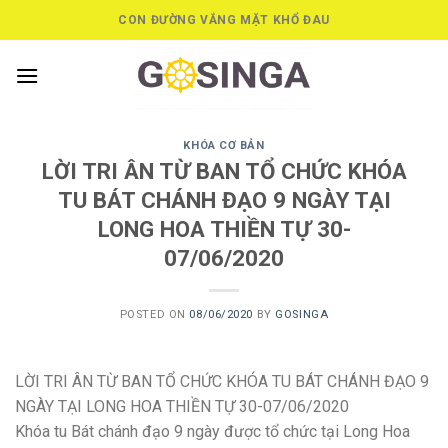
Skip
CON ĐƯỜNG VẮNG MẶT KHỔ ĐAU
to
content
KHÓA CƠ BẢN
LỜI TRI ÂN TỪ BAN TỔ CHỨC KHÓA
TU BÁT CHÁNH ĐẠO 9 NGÀY TẠI
LONG HOA THIỀN TỰ 30-
07/06/2020
POSTED ON
08/06/2020
BY
GOSINGA
LỜI TRI ÂN TỪ BAN TỔ CHỨC KHÓA TU BÁT CHÁNH ĐẠO 9
NGÀY TẠI LONG HOA THIỀN TỰ 30-07/06/2020
Khóa tu Bát chánh đạo 9 ngày được tổ chức tại Long Hoa