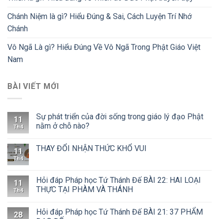
Chánh Niệm là gì? Hiểu Đúng & Sai, Cách Luyện Trí Nhớ
Chánh
Vô Ngã Là gì? Hiểu Đúng Về Vô Ngã Trong Phật Giáo Việt
Nam
BÀI VIẾT MỚI
Sự phát triển của đời sống trong giáo lý đạo Phật
11
nằm ở chỗ nào?
Th4
THAY ĐỔI NHẬN THỨC KHỔ VUI
11
Th4
Hỏi đáp Pháp học Tứ Thánh Đế BÀI 22: HAI LOẠI
11
THỰC TẠI PHÀM VÀ THÁNH
Th4
Hỏi đáp Pháp học Tứ Thánh Đế BÀI 21: 37 PHẨM
28