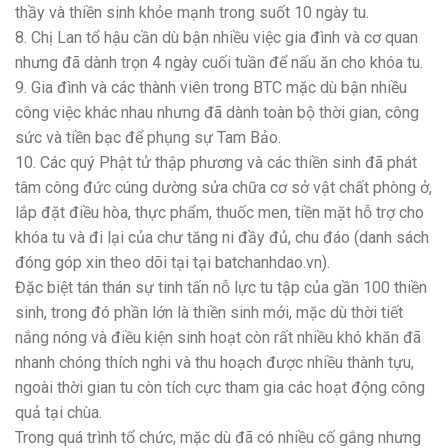
thầy và thiền sinh khỏe mạnh trong suốt 10 ngày tu.
8. Chị Lan tổ hậu cần dù bận nhiều việc gia đình và cơ quan
nhưng đã dành trọn 4 ngày cuối tuần để nấu ăn cho khóa tu.
9. Gia đình và các thành viên trong BTC mặc dù bận nhiều
công việc khác nhau nhưng đã dành toàn bộ thời gian, công
sức và tiền bạc để phụng sự Tam Bảo.
10. Các quý Phật tử thập phương và các thiền sinh đã phát
tâm công đức cúng dường sửa chữa cơ sở vật chất phòng ở,
lắp đặt điều hòa, thực phẩm, thuốc men, tiền mặt hỗ trợ cho
khóa tu và đi lại của chư tăng ni đầy đủ, chu đáo (danh sách
đóng góp xin theo dõi tại tại batchanhdao.vn).
Đặc biệt tán thán sự tinh tấn nỗ lực tu tập của gần 100 thiền
sinh, trong đó phần lớn là thiền sinh mới, mặc dù thời tiết
nắng nóng và điều kiện sinh hoạt còn rất nhiều khó khăn đã
nhanh chóng thích nghi và thu hoạch được nhiều thành tựu,
ngoài thời gian tu còn tích cực tham gia các hoạt động công
quả tại chùa.
Trong quá trình tổ chức, mặc dù đã có nhiều cố gắng nhưng