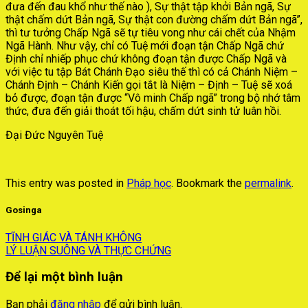
đưa đến đau khổ như thế nào ), Sự thật tập khởi Bản ngã, Sự
thật chấm dứt Bản ngã, Sự thật con đường chấm dứt Bản ngã”,
thì tư tưởng Chấp Ngã sẽ tự tiêu vong như cái chết của Nhậm
Ngã Hành. Như vậy, chỉ có Tuệ mới đoạn tận Chấp Ngã chứ
Định chỉ nhiếp phục chứ không đoạn tận được Chấp Ngã và
với việc tu tập Bát Chánh Đạo siêu thế thì có cả Chánh Niệm –
Chánh Định – Chánh Kiến gọi tắt là Niệm – Định – Tuệ sẽ xoá
bỏ được, đoạn tận được “Vô minh Chấp ngã” trong bộ nhớ tâm
thức, đưa đến giải thoát tối hậu, chấm dứt sinh tử luân hồi.
Đại Đức Nguyên Tuệ
This entry was posted in
Pháp học
. Bookmark the
permalink
.
Gosinga
TĨNH GIÁC VÀ TÁNH KHÔNG
LÝ LUẬN SUÔNG VÀ THỰC CHỨNG
Để lại một bình luận
Bạn phải
đăng nhập
để gửi bình luận.