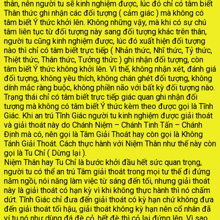
thân, nên người tu sẽ kinh nghiệm được, lúc đó chỉ có tâm biết
Thân thức ghi nhận các đối tượng ( cảm giác ) mà không có
tâm biết Ý thức khởi lên. Không những vậy, mà khi có sự chú
tâm liên tục từ đối tượng này sang đối tượng khác trên thân,
người tu cũng kinh nghiệm được, lúc đó xuất hiện đối tượng
nào thì chỉ có tâm biết trực tiếp ( Nhản thức, Nhĩ thức, Tỷ thức,
Thiệt thức, Thân thức, Tưởng thức ) ghi nhận đối tượng, còn
tâm biết Ý thức không khởi lên. Vì thế, không nhận xét, đánh giá
đối tượng, không yêu thích, không chán ghét đối tượng, không
dính mắc ràng buộc, không phiền não với bất kỳ đối tượng nào.
Trạng thái chỉ có tâm biết trực tiếp giác quan ghi nhận đối
tượng mà không có tâm biết Ý thức kèm theo được gọi là Tĩnh
Giác. Khi an trú Tĩnh Giác người tu kinh nghiệm được giải thoát
và giải thoát này do Chánh Niệm – Chánh Tinh Tấn – Chánh
Định mà có, nên gọi là Tâm Giải Thoát hay còn gọi là Không
Tánh Giải Thoát. Cách thực hành với Niệm Thân như thế này còn
gọi là Tu Chỉ ( Dừng lại ).
Niệm Thân hay Tu Chỉ là bước khởi đầu hết sức quan trọng,
người tu có thể an trú Tâm giải thoát trong mọi tư thế đi đứng
nằm ngồi, nói năng làm việc từ sáng đến tối, nhưng giải thoát
này là giải thoát có hạn kỳ vì khi không thực hành thì nó chấm
dứt. Tĩnh Giác chỉ đưa đến giải thoát có kỳ hạn chứ không đưa
đến giải thoát tối hậu, giải thoát không kỳ hạn nên cổ nhân đã
ví tu nó như dùng đá đè cỏ, hết đè thì cỏ lại đứng lên. Vì sao