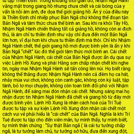
tu tập Thiền Định. Trong khoảng thời gian đó, Nhậm Ngã Hành
vắng mặt trong giang hồ nhưng chưa chết và cái bóng của y
vẩn là nỗi ám ảnh, đe dọa thế giới giảng hồ. Ẩn ý của điều này
là Thiền Định chỉ nhiếp phục Bản Ngã chứ không thể đoạn tận
Bản Ngã và tâm thức chưa thể bình an. Sau khi ra khỏi Tây Hồ,
Nhậm Ngã Hành chiến thắng tất cả giảng hồ, không còn ai địch
thủ, là ám chỉ tu thiền định như vậy chỉ đưa đến một Bản Ngã
lớn hơn, vĩ đại hơn khi chưa tu thiền định mà thôi. Chỉ khi Nhậm
Ngã Hành chết, thế giới giang hồ mới được bình yên là ẩn ý khi
Bản Ngã “chết” lúc đó thế giới tâm thức mới bình an. Cái chết
của Nhậm Ngã Hành, cái chết của Bản Ngã được ẩn dụ qua sự
việc Lệnh Hồ Xung và phái Hằng sơn chấp nhận chết khi nghe
tin, ngày mai Nhậm Ngã Hành sẽ tấn công lên núi. Họ biết rằng
không thể thắng được Nhậm Ngã Hành nên cả đêm họ ca hát,
nhảy múa vui chơi, không còn canh gác, không còn kỷ luật, tập
tành, bỏ lơ mọi chuyện, không còn toan tính đối phó với Nhậm
Ngã Hành, để sáng mai đón nhận cái chết. Nhưng sáng mai họ
nhận được tin Nhậm Ngã Hành đã chết và giang hồ từ đây mới
được bình yên. Lệnh Hồ Xung là nhân cách hoá của Trí Tuệ
được tu tập và sự kiện Lệnh Hồ Xung đón nhận cái chết một
cách vui vẻ phải hiểu là “cái chết” của Bản Ngã. Nghĩa là khi Trí
Tuệ được tu tập cho đến viên mãn, tự mình thấy, tự mình biết,
tự mình thân chứng : “Sự thật Bản ngã ( là cái tư tưởng chấp
ngã, là tư tưởng làm chủ, tư tưởng sở hữu, đưa đến xung đột,