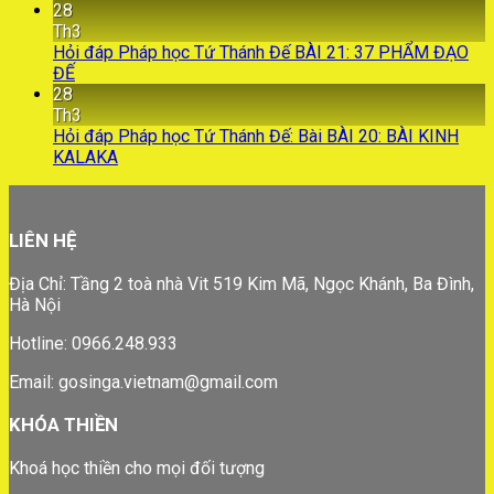
28
Th3
Hỏi đáp Pháp học Tứ Thánh Đế BÀI 21: 37 PHẨM ĐẠO
ĐẾ
28
Th3
Hỏi đáp Pháp học Tứ Thánh Đế: Bài BÀI 20: BÀI KINH
KALAKA
LIÊN HỆ
Địa Chỉ: Tầng 2 toà nhà Vit 519 Kim Mã, Ngọc Khánh, Ba Đình,
Hà Nội
Hotline: 0966.248.933
Email: gosinga.vietnam@gmail.com
KHÓA THIỀN
Khoá học thiền cho mọi đối tượng