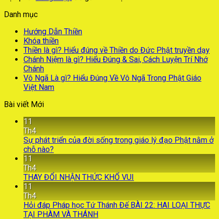
Danh mục
Hướng Dẫn Thiền
Khóa thiền
Thiền là gì? Hiểu đúng về Thiền do Đức Phật truyền dạy
Chánh Niệm là gì? Hiểu Đúng & Sai, Cách Luyện Trí Nhớ
Chánh
Vô Ngã Là gì? Hiểu Đúng Về Vô Ngã Trong Phật Giáo
Việt Nam
Bài viết Mới
11
Th4
Sự phát triển của đời sống trong giáo lý đạo Phật nằm ở
chỗ nào?
11
Th4
THAY ĐỔI NHẬN THỨC KHỔ VUI
11
Th4
Hỏi đáp Pháp học Tứ Thánh Đế BÀI 22: HAI LOẠI THỰC
TẠI PHÀM VÀ THÁNH