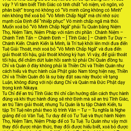
vậy ? Vì tâm biết Tĩnh Giác có tính chất “vô niệm, vô ngôn, vô
phân biệt” trong nó không có “Vô minh cũng không có Minh”
nên không thể xoá bỏ “Vô Minh Chấp Ngã” mà chỉ nhờ sức
mạnh của Định để “nhiếp phục” Vô minh chấp ngã mà thôi.
Muốn xoá bỏ “Vô Minh Chấp Ngã” phải Tu Quán bằng Niệm
Thọ, Niệm Tâm, Niệm Pháp với năm chi phần : Chánh Niệm –
Chánh Tinh Tấn – Chánh Định – [ Tĩnh Giác ] – Chánh Tư Duy –
Chánh Kiến. Chánh Kiến là Minh, là Trí tuệ khởi lên mới đưa đến
Tuệ Giải Thoát, mới xoá bỏ “Vô Minh Chấp Ngã” và đưa đến
giải thoát tối hậu, giải thoát không kỳ hạn. Vì vậy, để giải thoát
tối hậu, để chấm dứt luân hồi sanh tử phải Chỉ Quán đồng tu.
Chỉ và Quán ở đây không phải là Thiền Chỉ và Thiền Quán như
cách hiểu và thực hành của Phật giáo Nam tông hiện nay, Thiền
Chỉ và Thiền Quán đó là sự bày đặt sau này thuộc về tạng
Luận, không đúng với nội dung Chỉ và Quán mà Đức Phật dạy
trong kinh Nikaya.
Tu Chỉ để an trú Tĩnh Giác thì chỉ cần hướng dẫn cách thực hành
đúng và khi thực hành đúng sẽ nhờ Định mà sẽ an trú Tĩnh Giác,
an trú Tâm giải thoát, nhưng Tu Quán là tu tập Chánh Kiến, tu
tập Trí Tuệ nên phải theo lộ trình Văn – Tư – Tu nghĩa là Nghe
giảng để có Văn Tuệ, Tư duy để có Tư Tuệ và thực hành Niệm
Thọ, Niệm Tâm, Niệm Pháp để có Tu Tuệ. Tu Quán như vậy mới
thay đổi được nhận thức, thay đổi được hiểu biết, xoá bỏ được