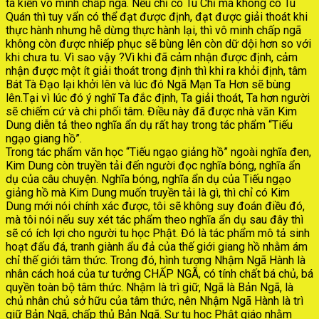
tà kiến vô minh chấp ngã. Nếu chỉ có Tu Chỉ mà không có Tu
Quán thì tuy vẩn có thể đạt được định, đạt được giải thoát khi
thực hành nhưng hễ dừng thực hành lại, thì vô minh chấp ngã
không còn được nhiếp phục sẽ bùng lên còn dữ dội hơn so với
khi chưa tu. Vì sao vậy ?Vì khi đã cảm nhận được định, cảm
nhận được một ít giải thoát trong định thì khi ra khỏi định, tâm
Bát Tà Đạo lại khởi lên và lúc đó Ngã Mạn Ta Hơn sẽ bùng
lên.Tại vì lúc đó ý nghĩ Ta đắc định, Ta giải thoát, Ta hơn người
sẽ chiếm cứ và chi phối tâm. Điều này đã được nhà văn Kim
Dung diễn tả theo nghĩa ẩn dụ rất hay trong tác phẩm “Tiếu
ngạo giang hồ”.
Trong tác phẩm văn học “Tiếu ngạo giảng hồ” ngoài nghĩa đen,
Kim Dung còn truyền tải đến người đọc nghĩa bóng, nghĩa ẩn
dụ của câu chuyện. Nghĩa bóng, nghĩa ẩn dụ của Tiếu ngạo
giảng hồ mà Kim Dung muốn truyền tải là gì, thì chỉ có Kim
Dung mới nói chính xác được, tôi sẽ không suy đoán điều đó,
mà tôi nói nếu suy xét tác phẩm theo nghĩa ẩn dụ sau đây thì
sẽ có ích lợi cho người tu học Phật. Đó là tác phẩm mô tả sinh
hoạt đấu đá, tranh giành ẩu đả của thế giới giang hồ nhằm ám
chỉ thế giới tâm thức. Trong đó, hình tượng Nhậm Ngã Hành là
nhân cách hoá của tư tưởng CHẤP NGÃ, có tính chất bá chủ, bá
quyền toàn bộ tâm thức. Nhậm là trì giữ, Ngã là Bản Ngã, là
chủ nhân chủ sở hữu của tâm thức, nên Nhậm Ngã Hành là trì
giữ Bản Ngã, chấp thủ Bản Ngã. Sự tu học Phật giáo nhằm