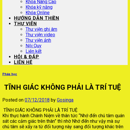
Khóa Nâng Cao
Khóa kỹ năng
Khóa Online
HƯỚNG DẪN THIỀN
THƯ VIỆN
Thư viện ghi âm
Thư viện video
Thư viện ảnh
Nội Quy
Liên kết
HỎI & ĐÁP
LIÊN HỆ
Pháp học
TĨNH GIÁC KHÔNG PHẢI LÀ TRÍ TUỆ
Posted on
07/12/2018
by
Gosinga
TĨNH GIÁC KHÔNG PHẢI LÀ TRÍ TUỆ
Khi thực hành Chánh Niệm về thân tức “Nhớ đến chú tâm quán
sát các cảm giác trên thân” thì nhờ Nhớ đến như vậy mà sự
chú tâm sẽ xẩy ra từ đối tượng này sang đối tượng khác trên