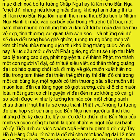
mục đích xoá bỏ tư tưởng Chấp Ngã hay là làm cho Bản Ngã
“chết đi”, nhưng nếu không hiểu đúng, không hành đúng thì tu
chỉ làm cho Bản Ngã lớn mạnh thêm mà thôi. Đầu tiên là Nhậm
Ngã Hành bị mắc vào cái bẩy của Đông Phương bất bại, một
nam nhân nhưng có những thứ vũ khí rất lợi hại của đàn bà như
vẻ đẹp, tình thương, sự quan tâm săn sóc … và những cái đó
sẽ đưa đến ràng buộc ghê ghớm, tượng trưng bằng môn võ
kim chỉ thêu thùa nhưng địch thủ khó lòng thắng cuộc. Ẩn dụ
này là lúc đầu mới đến với Phật giáo, người tu sẽ tiếp thu biết
cao lý tưởng cao đẹp, phát nguyện tu để thành Phật, trở thành
một con người vĩ đại, có trí tuệ siêu việt, có thần thông quảng
đại, có hào quang chói loà, đi mây về gió, muốn xuất hiện nơi
đâu trong tam thiên đại thiên thế giới này thì đến đó chỉ trong
một cái búng tay, một người có tình thương sâu sắc muôn vật
muôn loài, đến cả từng ngọn cỏ giọt sương, cứu khổ cho muôn
loài, một người có chí nguyện vĩ đại đến mức không có cái gì
so sánh được, ví như lý tưởng khi nào còn một chúng sanh
chưa thành Phật thì Ta sẽ chưa thành Phật vv…Những tư tưởng
đó phù hợp với sự nâng cao Bản Ngã nên người tu thích thú
những điều kỳ diệu đó, lấy cái đó để tô điểm cho Bản Ngã của
mình và cuộc sống tu hành là gặm nhấm vị ngọt của cái bánh
vẻ ấy. Tiếp đến sự việc Nhậm Ngã Hành bị giam dưới đáy Tây
Hồ ở Hàng Châu 12 năm là để chỉ cho một khoảng dài 12 năm