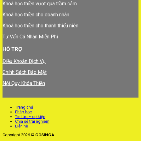
Khoá học thiền vượt qua trầm cảm
Khoá học thiền cho doanh nhân
Khoá học thiền cho thanh thiếu niên
Tư Vấn Cá Nhân Miễn Phí
HỖ TRỢ
Điều Khoản Dịch Vụ
Chính Sách Bảo Mật
Nội Quy Khóa Thiền
Trang chủ
Pháp học
Tin tức – sự kiện
Chia sẻ trải nghiệm
Liên hệ
Copyright 2026 ©
GOSINGA