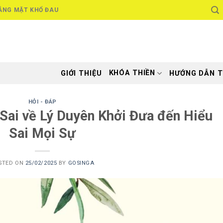
ẮNG MẶT KHỔ ĐAU
KHÓA THIỀN
GIỚI THIỆU
HƯỚNG DẪN T
HỎI - ĐÁP
Sai về Lý Duyên Khởi Đưa đến Hiểu
Sai Mọi Sự
STED ON
25/02/2025
BY
GOSINGA