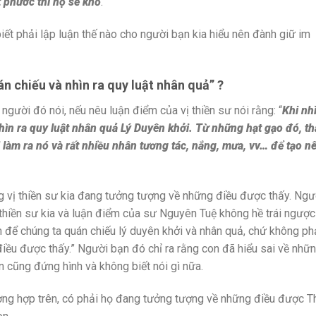
 phước thì họ sẽ khổ
.”
iết phải lập luận thế nào cho người bạn kia hiểu nên đành giữ im
n chiếu và nhìn ra quy luật nhân quả”
?
gười đó nói, nếu nêu luận điểm của vị thiền sư nói rằng: “
Khi nh
hìn ra quy luật nhân quả Lý Duyên khởi. Từ những hạt gạo đó, th
 làm ra nó và rất nhiều nhân tương tác, nắng, mưa, vv… để tạo n
ng vị thiền sư kia đang tưởng tượng về những điều được thấy. Ngư
ị thiền sư kia và luận điểm của sư Nguyên Tuệ không hề trái ngược
ch để chúng ta quán chiếu lý duyên khởi và nhân quả, chứ không ph
iều được thấy.” Người bạn đó chỉ ra rằng con đã hiểu sai về nhữ
n cũng đứng hình và không biết nói gì nữa.
ường hợp trên, có phải họ đang tưởng tượng về những điều được T