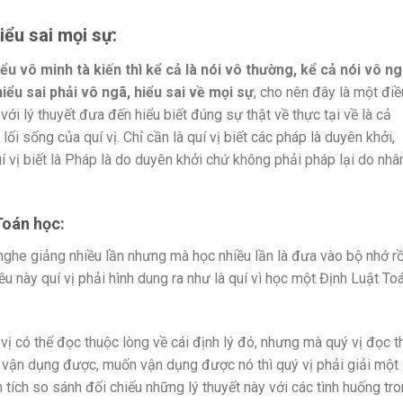
ểu sai mọi sự:
ểu vô minh tà kiến thì kể cả là nói vô thường, kể cả nói vô n
iểu sai phải vô ngã, hiểu sai về mọi sự
, cho nên đây là một điề
với lý thuyết đưa đến hiểu biết đúng sự thật về thực tại về là cả
lối sống của quí vị. Chỉ cần là quí vị biết các pháp là duyên khởi,
 vị biết là Pháp là do duyên khởi chứ không phải pháp lại do nhâ
Toán
học:
i nghe giảng nhiều lần nhưng mà học nhiều lần là đưa vào bộ nhớ rồ
iều này quí vị phải hình dung ra như là quí vì học một Định Luật To
 vị có thể đọc thuộc lòng về cái định lý đó, nhưng mà quý vị đọc t
 vận dụng được, muốn vận dụng được nó thì quý vị phải giải một
ân tích so sánh đối chiếu những lý thuyết này với các tình huống tr