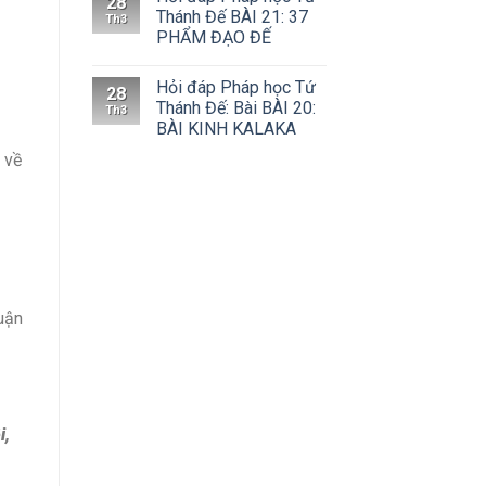
28
Thánh Đế BÀI 21: 37
Th3
PHẨM ĐẠO ĐẾ
Hỏi đáp Pháp học Tứ
28
Thánh Đế: Bài BÀI 20:
Th3
BÀI KINH KALAKA
 về
uận
i,