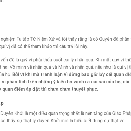
on.
 nghiệm Tu tập Tứ Niệm Xứ và tôi thấy rằng là cô Quyên đã phân 
quí vị đã có thể tham khảo thì câu trả lời này.
ấn đề là quý vị phải thấu suốt cái lý nhân quả. Khi mất quý vị th
ả hai Vô minh về nhân quả và Minh và nhân quả, nếu như là quí vị 
của họ.
Bởi vì khi mà
tranh
luận vì đừng bao giờ lấy cái quan đ
 vị phân tích trên những ý kiến họ vạch ra cái sai
của họ, cái 
y quan điểm áp đặt thì chưa chưa thuyết phục
.
áp
Lý Duyên Khởi là một điều quan trọng nhất là nền tảng của Giáo Ph
ó thấy sự thật lý duyên Khởi mới là hiểu biết đúng sự thật vô