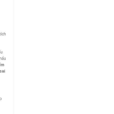
tích
ấu
thấu
iểm
sai
áp