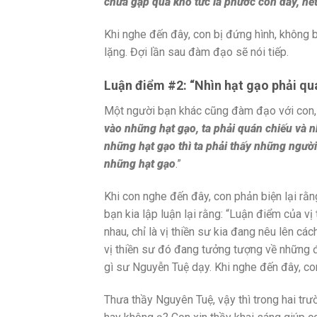
chưa gặp quả khổ tức là phước còn dầy, hết
Khi nghe đến đây, con bị đứng hình, không b
lặng. Đợi lần sau đàm đạo sẽ nói tiếp.
Luận điểm #2: “
Nhìn hạt gạo phải quá
Một người bạn khác cũng đàm đạo với con, n
vào những hạt gạo, ta phải quán chiếu và n
những hạt gạo thì ta phải thấy những người
những hạt gạo
.”
Khi con nghe đến đây, con phản biện lại rằ
bạn kia lập luận lại rằng: “Luận điểm của v
nhau, chỉ là vị thiền sư kia đang nêu lên cá
vị thiền sư đó đang tưởng tượng về những đ
gì sư Nguyễn Tuệ dạy. Khi nghe đến đây, co
Thưa thầy Nguyên Tuệ, vậy thì trong hai tr