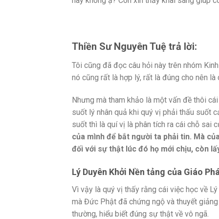
hay không ạ? Con xin thầy khai sáng giúp c
Thiền Sư Nguyên Tuệ trả lời:
Tôi cũng đã đọc câu hỏi này trên nhóm Kinh
nó cũng rất là hợp lý, rất là đúng cho nên là 
Nhưng mà tham khảo là một vấn đề thôi cái v
suốt lý nhân quả khi quý vị phải thấu suốt c
suốt thì là quí vị là phân tích ra cái chỗ sai 
của mình để bắt người ta phải tin. Mà của
đối với sự thật lúc đó
họ mới chịu,
còn lấ
Lý Duyên Khởi Nền tảng của
Giáo Ph
Vì vậy là quý vị thấy rằng cái việc học về 
mà Đức Phật đã chứng ngộ và thuyết giảng c
thường, hiểu biết đúng sự thật về vô ngã.