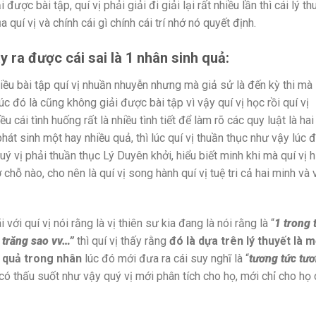
được bài tập, quí vị phải giải đi giải lại rất nhiều lần thì cái lý th
quí vị và chính cái gì chính cái trí nhớ nó quyết định.
 ra được cái sai là 1 nhân sinh quả:
 nhiều bài tập quí vị nhuần nhuyễn nhưng mà giả sử là đến kỳ thi mà
úc đó là cũng không giải được bài tập vì vậy quí vị học rồi quí vị
u cái tình huống rất là nhiều tình tiết để làm rõ các quy luật là hai
phát sinh một hay nhiều quả, thì lúc quí vị thuần thục như vậy lúc 
ý vị phải thuần thục Lý Duyên khởi, hiểu biết minh khi mà quí vị h
ở chỗ nào, cho nên là quí vị song hành quí vị tuệ tri cả hai minh và 
với quí vị nói rằng là vị thiên sư kia đang là nói rằng là “
1 trong 
à trăng sao
vv…”
thì quí vị thấy rằng
đ
ó là d
ựa trên lý thuyết là m
,
quả
trong nhân
lúc đó mới đưa ra cái suy nghĩ là “
tương tức tư
 có thấu suốt như vậy quý vị mới phân tích cho họ, mới chỉ cho họ 