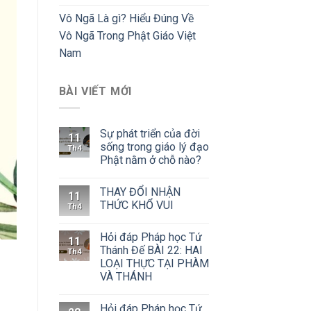
Vô Ngã Là gì? Hiểu Đúng Về
Vô Ngã Trong Phật Giáo Việt
Nam
BÀI VIẾT MỚI
Sự phát triển của đời
11
sống trong giáo lý đạo
Th4
Phật nằm ở chỗ nào?
THAY ĐỔI NHẬN
11
THỨC KHỔ VUI
Th4
Hỏi đáp Pháp học Tứ
11
Thánh Đế BÀI 22: HAI
Th4
LOẠI THỰC TẠI PHÀM
VÀ THÁNH
Hỏi đáp Pháp học Tứ