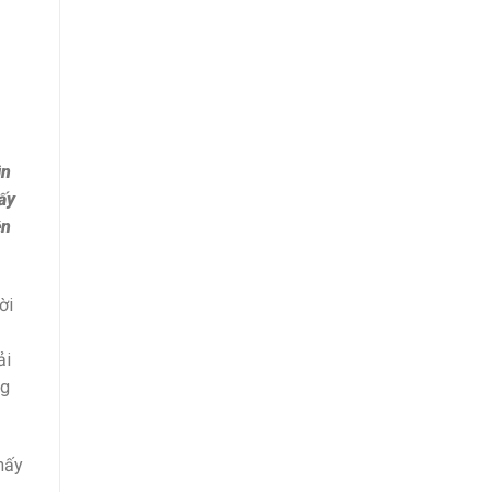
ìn
ấy
ên
ời
ải
ng
hấy