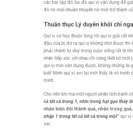
các bài tập đó lúc đó quí vị vận dụng để giải 
đó nó mới nhuần nhuyễn nó mới trở thành của 
Thuần thục Lý duyên khởi chỉ ngay
Quí vị có học thuộc lòng rồi quí vị giải rất
đầu của bị đơ ra quí vị không nhớ được thì l
phải chánh tư duy trong cuộc sống rất là nhiề
nhân tiếp xúc với nhau rồi cùng diệt nó mới 
quí vị mới vận dụng được, không những là qu
biết Minh quí vị soi lại mới thấy là vô minh 
minh.
Cho nên khi mà một người phân tích,tranh cãi 
cả tất cả
trong 1
, nhìn trong hạt gạo thấy
l
nhân biến đổi thành quả
, nhân
trong quả
nhập 1 trong tất cả tất cả
trong
một
”
quí vị
sai.