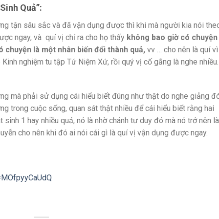
 Sinh Quả”
:
ờng tận sâu sắc và đã vận dụng được thì khi mà người kia nói the
được ngay, và quí vị chỉ ra cho họ thấy
không bao giờ có chuyện 
ó chuyện là một nhân biến đổi thành
quả,
vv … cho nên là quí vì
 Kinh nghiệm tu tập Tứ Niệm Xứ, rồi quý vị cố gắng là nghe nhiều.
hưng mà phải sử dụng cái hiểu biết đúng như thật do nghe giảng đ
g trong cuộc sống, quan sát thật nhiều để cái hiểu biết rằng hai
t sinh 1 hay nhiều quả, nó là nhờ chánh tư duy đó mà nó trở nên là
huyễn cho nên khi đó ai nói cái gì là quí vị vận dụng được ngay.
v=MOfpyyCaUdQ