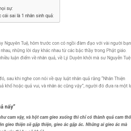
mọi sự:
cái sai là 1 nhân sinh quả:
y Nguyên Tuệ, hôm trước con có ngồi đàm đạo với vài người bạn
nhau, những lời dạy khác nhau từ các bậc thầy trong Phật giáo.
 nhiều luận điểm về nhân quả, về Lý Duyên khởi mà sư Nguyễn Tuệ
, sau khi nghe con nói về quy luật nhân quả rằng “Nhân Thiện
uả khổ hoặc quả vui, và nhân ác cũng vậy”, người đó đưa ra một l
uả nấy”
như cam vậy, và hột cam gieo xuống thì chỉ có thành quả cam thô
 gieo thiện sẽ gặp thiện, gieo ác gặp ác. Những ai gieo ác mà