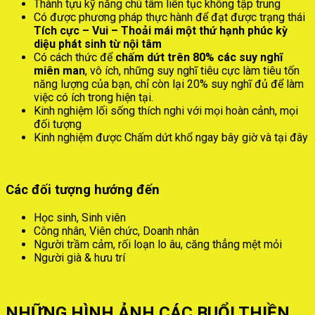
Thành tựu kỹ năng chú tâm liên tục không tập trung
Có được phương pháp thực hành để đạt được trạng thái
Tích cực – Vui – Thoải mái một thứ hạnh phúc kỳ
diệu phát sinh từ nội tâm
Có cách thức để
chấm dứt trên 80% các suy nghĩ
miên man
, vô ích, những suy nghĩ tiêu cực làm tiêu tốn
năng lượng của bạn, chỉ còn lại 20% suy nghĩ đủ để làm
việc có ích trong hiện tại.
Kinh nghiệm lối sống thích nghi với mọi hoàn cảnh, mọi
đối tượng
Kinh nghiệm được Chấm dứt khổ ngay bây giờ và tại đây
Các đối tượng hướng đến
Học sinh, Sinh viên
Công nhân, Viên chức, Doanh nhân
Người trầm cảm, rối loạn lo âu, căng thẳng mệt mỏi
Người già & hưu trí
NHỮNG HÌNH ẢNH CÁC BUỔI THIỀN