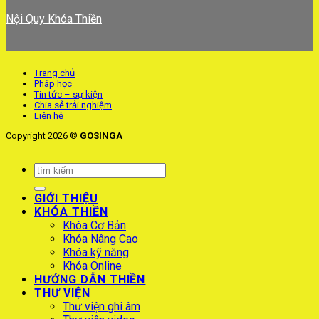
Nội Quy Khóa Thiền
Trang chủ
Pháp học
Tin tức – sự kiện
Chia sẻ trải nghiệm
Liên hệ
Copyright 2026 ©
GOSINGA
GIỚI THIỆU
KHÓA THIỀN
Khóa Cơ Bản
Khóa Nâng Cao
Khóa kỹ năng
Khóa Online
HƯỚNG DẪN THIỀN
THƯ VIỆN
Thư viện ghi âm