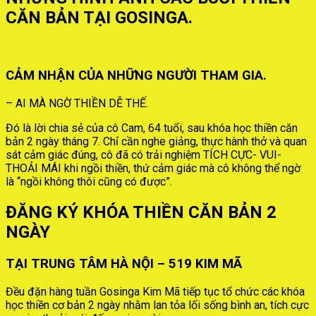
CĂN BẢN TẠI GOSINGA.
CẢM NHẬN CỦA NHỮNG NGƯỜI THAM GIA.
– AI MÀ NGỜ THIỀN DỄ THẾ.
Đó là lời chia sẻ của cô Cam, 64 tuổi, sau khóa học thiền căn
bản 2 ngày tháng 7. Chỉ cần nghe giảng, thực hành thở và quan
sát cảm giác đúng, cô đã có trải nghiệm TÍCH CỰC- VUI-
THOẢI MÁI khi ngồi thiền, thứ cảm giác mà cô không thể ngờ
là “ngồi không thôi cũng có được”.
ĐĂNG KÝ KHÓA THIỀN CĂN BẢN 2
NGÀY
TẠI TRUNG TÂM HÀ NỘI – 519 KIM MÃ
Đều đặn hàng tuần Gosinga Kim Mã tiếp tục tổ chức các khóa
học thiền cơ bản 2 ngày nhằm lan tỏa lối sống bình an, tích cực