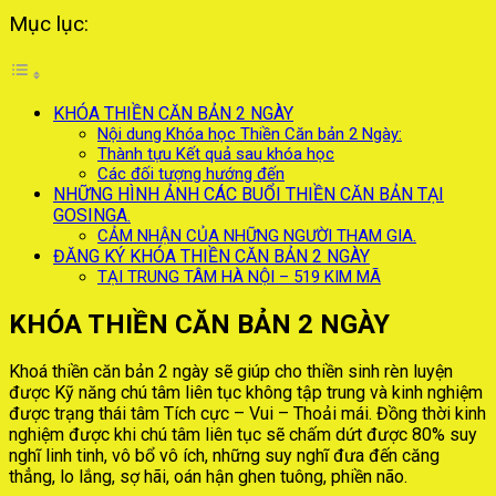
Mục lục:
KHÓA THIỀN CĂN BẢN 2 NGÀY
Nội dung Khóa học Thiền Căn bản 2 Ngày:
Thành tựu Kết quả sau khóa học
Các đối tượng hướng đến
NHỮNG HÌNH ẢNH CÁC BUỔI THIỀN CĂN BẢN TẠI
GOSINGA.
CẢM NHẬN CỦA NHỮNG NGƯỜI THAM GIA.
ĐĂNG KÝ KHÓA THIỀN CĂN BẢN 2 NGÀY
TẠI TRUNG TÂM HÀ NỘI – 519 KIM MÃ
KHÓA THIỀN CĂN BẢN 2 NGÀY
Khoá thiền căn bản 2 ngày sẽ giúp cho thiền sinh rèn luyện
được Kỹ năng chú tâm liên tục không tập trung và kinh nghiệm
được trạng thái tâm Tích cực – Vui – Thoải mái. Đồng thời kinh
nghiệm được khi chú tâm liên tục sẽ chấm dứt được 80% suy
nghĩ linh tinh, vô bổ vô ích, những suy nghĩ đưa đến căng
thẳng, lo lắng, sợ hãi, oán hận ghen tuông, phiền não.