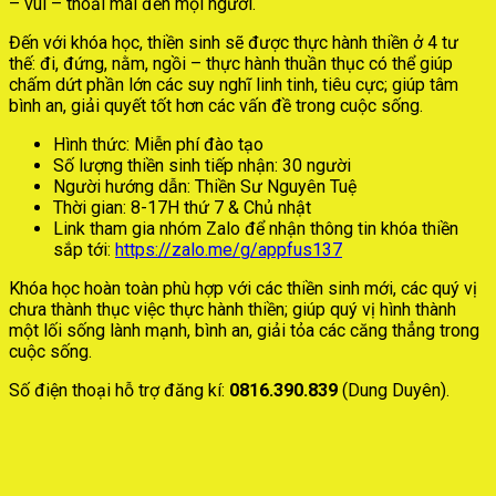
– vui – thoải mái đến mọi người.
Đến với khóa học, thiền sinh sẽ được thực hành thiền ở 4 tư
thế: đi, đứng, nằm, ngồi – thực hành thuần thục có thể giúp
chấm dứt phần lớn các suy nghĩ linh tinh, tiêu cực; giúp tâm
bình an, giải quyết tốt hơn các vấn đề trong cuộc sống.
Hình thức: Miễn phí đào tạo
Số lượng thiền sinh tiếp nhận: 30 người
Người hướng dẫn: Thiền Sư Nguyên Tuệ
Thời gian: 8-17H thứ 7 & Chủ nhật
Link tham gia nhóm Zalo để nhận thông tin khóa thiền
sắp tới:
https://zalo.me/g/appfus137
Khóa học hoàn toàn phù hợp với các thiền sinh mới, các quý vị
chưa thành thục việc thực hành thiền; giúp quý vị hình thành
một lối sống lành mạnh, bình an, giải tỏa các căng thẳng trong
cuộc sống.
Số điện thoại hỗ trợ đăng kí:
0816.390.839
(Dung Duyên).