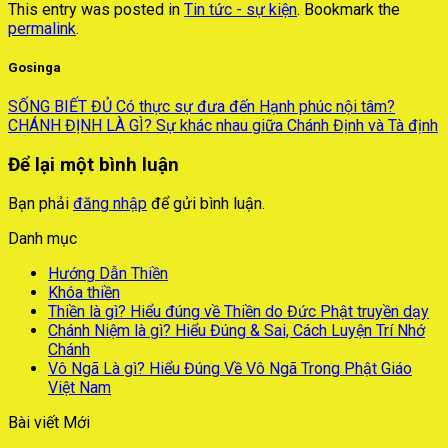
This entry was posted in
Tin tức - sự kiện
. Bookmark the
permalink
.
Gosinga
SỐNG BIẾT ĐỦ Có thực sự đưa đến Hạnh phúc nội tâm?
CHÁNH ĐỊNH LÀ GÌ? Sự khác nhau giữa Chánh Định và Tà định
Để lại một bình luận
Bạn phải
đăng nhập
để gửi bình luận.
Danh mục
Hướng Dẫn Thiền
Khóa thiền
Thiền là gì? Hiểu đúng về Thiền do Đức Phật truyền dạy
Chánh Niệm là gì? Hiểu Đúng & Sai, Cách Luyện Trí Nhớ
Chánh
Vô Ngã Là gì? Hiểu Đúng Về Vô Ngã Trong Phật Giáo
Việt Nam
Bài viết Mới