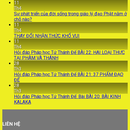
11
Th4
Sự phát triển của đời sống trong giáo lý đạo Phật nằm ở
chỗ nào?
11
Th4
THAY ĐỔI NHẬN THỨC KHỔ VUI
11
Th4
Hỏi đáp Pháp học Tứ Thánh Đế BÀI 22: HAI LOẠI THỰC
TẠI PHÀM VÀ THÁNH
28
Th3
Hỏi đáp Pháp học Tứ Thánh Đế BÀI 21: 37 PHẨM ĐẠO
ĐẾ
28
Th3
Hỏi đáp Pháp học Tứ Thánh Đế: Bài BÀI 20: BÀI KINH
KALAKA
LIÊN HỆ