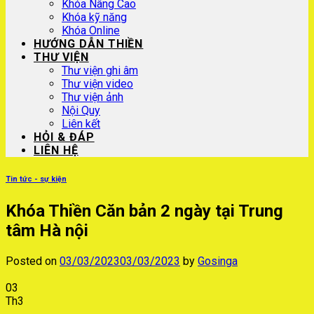
Khóa Nâng Cao
Khóa kỹ năng
Khóa Online
HƯỚNG DẪN THIỀN
THƯ VIỆN
Thư viện ghi âm
Thư viện video
Thư viện ảnh
Nội Quy
Liên kết
HỎI & ĐÁP
LIÊN HỆ
Tin tức - sự kiện
Khóa Thiền Căn bản 2 ngày tại Trung
tâm Hà nội
Posted on
03/03/2023
03/03/2023
by
Gosinga
03
Th3