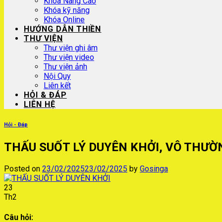
Khóa Nâng Cao
Khóa kỹ năng
Khóa Online
HƯỚNG DẪN THIỀN
THƯ VIỆN
Thư viện ghi âm
Thư viện video
Thư viện ảnh
Nội Quy
Liên kết
HỎI & ĐÁP
LIÊN HỆ
Hỏi - Đáp
THẤU SUỐT LÝ DUYÊN KHỞI, VÔ THƯỜ
Posted on
23/02/2025
23/02/2025
by
Gosinga
23
Th2
Câu hỏi: