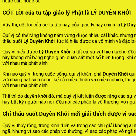
hoặc sân, hoặc si.
CỐT LÕI của tu tập giáo lý Phật là LÝ DUYÊN KHỞI
Vậy thì, cốt lõi của sự tu tập này, của giáo lý này chính là
Lý Duy
Quí vị có thể rằng không nắm vững được nhiều cái khác, nhưng 
thấu suốt
Lý Duyên Khởi
, tức là hiểu được cả vô minh và đặc bi
Quý vị hiểu được
Lý Duyên Khởi
là tất cả sự vật hiện tượng đều
này không chỉ bằng nghe giản, quan sát một số hiện tượng. Khi 
với nhau mà phát sinh.
Khi nào quý vị trong cuộc sống, quí vị khám phá
Duyên Khởi
quí
với nhau phát sinh ra nó, kể cả chiều thuận và chiều nghịch, thì 
với nhau mà phát sinh.
Thế thì do duyên khởi đó, mà quý vị kết luận được rằng các sự v
hay bất kỳ người nào nói, đều nói các pháp là vô thường, vô ngã.
Chỉ thấu suốt Duyên Khởi mới giải thích được vì s
Quý vị thấy rằng, trong kinh điển và trong các chú giải không ai 
ngã. Nhưng vì sao các pháp vô thường, vì sao các pháp vô ngã th