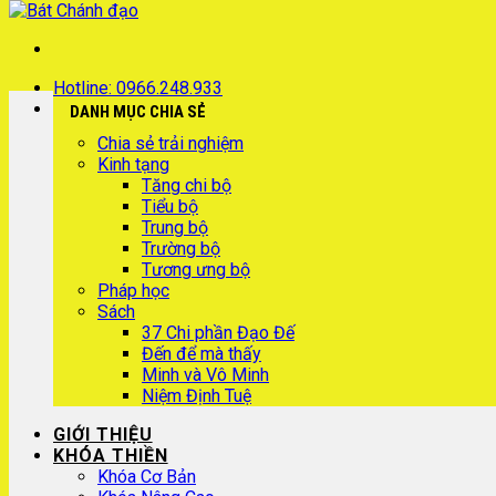
Hotline: 0966.248.933
DANH MỤC CHIA SẺ
Chia sẻ trải nghiệm
Kinh tạng
Tăng chi bộ
Tiểu bộ
Trung bộ
Trường bộ
Tương ưng bộ
Pháp học
Sách
37 Chi phần Đạo Đế
Đến để mà thấy
Minh và Vô Minh
Niệm Định Tuệ
GIỚI THIỆU
KHÓA THIỀN
Khóa Cơ Bản