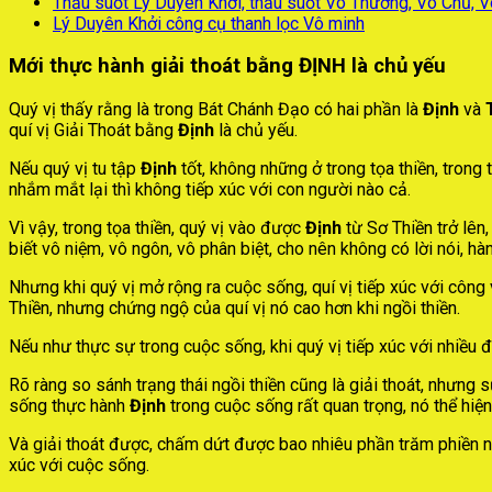
Thấu suốt Lý Duyên Khởi, thấu suốt Vô Thường, Vô Chủ, 
Lý Duyên Khởi công cụ thanh lọc Vô minh
Mới thực hành giải thoát bằng ĐỊNH là chủ yếu
Quý vị thấy rằng là trong Bát Chánh Đạo có hai phần là
Định
và
quí vị Giải Thoát bằng
Định
là chủ yếu.
Nếu quý vị tu tập
Định
tốt, không những ở trong tọa thiền, trong 
nhắm mắt lại thì không tiếp xúc với con người nào cả.
Vì vậy, trong tọa thiền, quý vị vào được
Định
từ Sơ Thiền trở lên
biết vô niệm, vô ngôn, vô phân biệt, cho nên không có lời nói, h
Nhưng khi quý vị mở rộng ra cuộc sống, quí vị tiếp xúc với công 
Thiền, nhưng chứng ngộ của quí vị nó cao hơn khi ngồi thiền.
Nếu như thực sự trong cuộc sống, khi quý vị tiếp xúc với nhiều đ
Rõ ràng so sánh trạng thái ngồi thiền cũng là giải thoát, nhưng 
sống thực hành
Định
trong cuộc sống rất quan trọng, nó thể hiệ
Và giải thoát được, chấm dứt được bao nhiêu phần trăm phiền nã
xúc với cuộc sống.