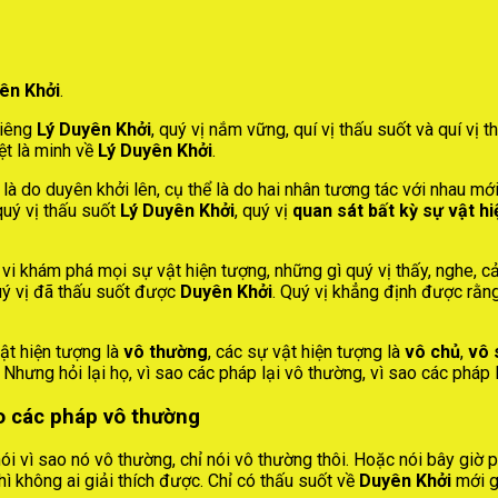
ên Khởi
.
riêng
Lý Duyên Khởi
, quý vị nắm vững, quí vị thấu suốt và quí vị 
ệt là minh về
Lý Duyên Khởi
.
 là do duyên khởi lên, cụ thể là do hai nhân tương tác với nhau mớ
quý vị thấu suốt
Lý Duyên Khởi
, quý vị
quan sát bất kỳ sự vật h
 vi khám phá mọi sự vật hiện tượng, những gì quý vị thấy, nghe, c
quý vị đã thấu suốt được
Duyên Khởi
. Quý vị khẳng định được rằng
ật hiện tượng là
vô thường
, các sự vật hiện tượng là
vô chủ
,
vô 
 Nhưng hỏi lại họ, vì sao các pháp lại vô thường, vì sao các pháp 
ao các pháp vô thường
nói vì sao nó vô thường, chỉ nói vô thường thôi. Hoặc nói bây giờ 
ì không ai giải thích được. Chỉ có thấu suốt về
Duyên Khởi
mới gi