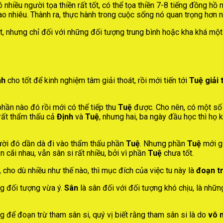
nhiều người tọa thiền rất tốt, có thể tọa thiền 7-8 tiếng đồng hồ 
ao nhiêu. Thành ra, thực hành trong cuộc sống nó quan trọng hơn 
, nhưng chỉ đối với những đối tượng trung bình hoặc kha khá một c
nh
cho tốt để kinh nghiệm tâm giải thoát, rồi mới tiến tới
Tuệ giải 
hần nào đó rồi mới có thể tiếp thu
Tuệ
được. Cho nên, có một số 
 rất thẩm thấu cả
Định
và
Tuệ
, nhưng hai, ba ngày đầu học thì họ 
gười đó dần dà đi vào thẩm thấu phần
Tuệ
. Nhưng phần
Tuệ
mới gi
 cãi nhau, vẫn sân si rất nhiều, bởi vì phần
Tuệ
chưa tốt.
 cho dù nhiều như thế nào, thì mục đích của việc tu này là
đoạn t
ng đối tượng vừa ý.
Sân
là sân đối với đối tượng khó chịu, là nhữn
ưng để đoạn trừ tham sân si, quý vị biết rằng tham sân si là do
vô 