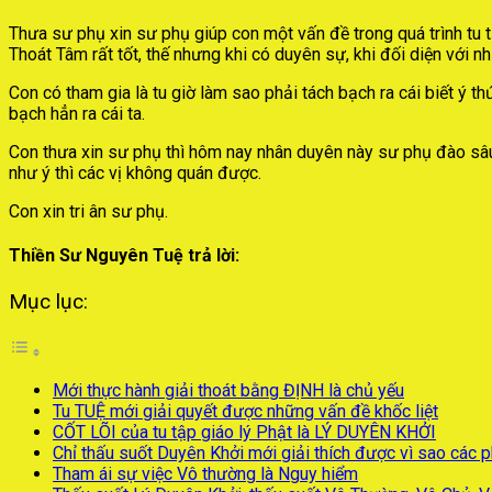
Thưa sư phụ xin sư phụ giúp con một vấn đề trong quá trình tu tậ
Thoát Tâm rất tốt, thế nhưng khi có duyên sự, khi đối diện với n
Con có tham gia là tu giờ làm sao phải tách bạch ra cái biết ý th
bạch hẳn ra cái ta.
Con thưa xin sư phụ thì hôm nay nhân duyên này sư phụ đào sâu 
như ý thì các vị không quán được.
Con xin tri ân sư phụ.
Thiền Sư Nguyên Tuệ trả lời:
Mục lục:
Mới thực hành giải thoát bằng ĐỊNH là chủ yếu
Tu TUỆ mới giải quyết được những vấn đề khốc liệt
CỐT LÕI của tu tập giáo lý Phật là LÝ DUYÊN KHỞI
Chỉ thấu suốt Duyên Khởi mới giải thích được vì sao các 
Tham ái sự việc Vô thường là Nguy hiểm