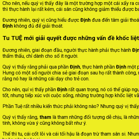
Cho nên, nếu quý vị thấy đây là một trường hợp một cái xẩy ra có 
thì thực hành lại rất kém, cái sân cũng không giảm thiểu được b
Đương nhiên, quý vị cũng hiểu được
Định
đưa đến tâm giải thoát
Định
không đủ để giải thoát.
Tu TUỆ mới giải quyết được những vấn đề khốc liệt
Đương nhiên, giai đoạn đầu, người thực hành phải thực hành
Đị
thẩm thấu, chỉ dành cho số ít người.
Quý vị thấy rằng phải qua phần
Định
, thực hành phần
Định
một p
Hưng có một số người chia sẻ giai đoạn sau họ rất thành công,
rằng nó hay là những cái dạy cho trẻ con.
Cho nên, quí vị thấy phần
Định
rất quan trọng, nó có thể giúp n
tốt, nhưng tiếp xúc với cuộc sống, những trường hợp khốc liệt vẫn
Phần Tuệ rất nhiều kiến thức phải không nào? Nhưng quý vị thấy,
Quý vị thấy rằng,
tham
là tham những đối tượng dễ chịu, là nhữ
tính, không vừa ý cũng không bất như ý.
Thế thì tu, cái cốt lõi và cái tối hậu là đoạn trừ tham sân si. Nh