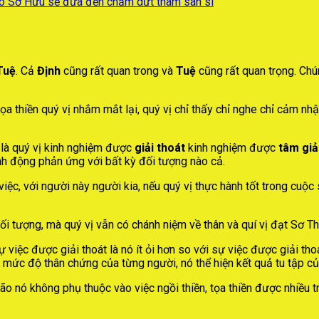
Vô Sở Hữu sẽ đưa đến chấm dứt tham sân si
Tuệ
. Cả
Định
cũng rất quan trong và
Tuệ
cũng rất quan trọng. Chú
tọa thiền quý vị nhắm mắt lại, quý vị chỉ thấy chỉ nghe chỉ cảm nh
, là quý vị kinh nghiệm được
giải thoát
kinh nghiệm được
tâm giả
ành động phản ứng với bất kỳ đối tượng nào cả.
việc, với người này người kia, nếu quý vị thực hành tốt trong cuộ
ối tượng, mà quý vị vẫn có chánh niệm về thân và quí vị đạt Sơ Thi
sự việc được giải thoát là nó ít ỏi hơn so với sự việc được giải t
n mức độ thân chứng của từng người, nó thể hiện kết quả tu tập c
o nó không phụ thuộc vào việc ngồi thiền, tọa thiền được nhiều t