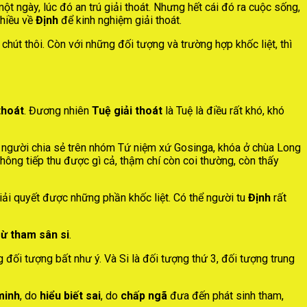
một ngày, lúc đó an trú giải thoát. Nhưng hết cái đó ra cuộc sống,
nhiều về
Định
để kinh nghiệm giải thoát.
hút thôi. Còn với những đối tượng và trường hợp khốc liệt, thì
thoát
. Đương nhiên
Tuệ giải thoát
là Tuệ là điều rất khó, khó
người chia sẻ trên nhóm Tứ niệm xứ Gosinga, khóa ở chùa Long
không tiếp thu được gì cả, thậm chí còn coi thường, còn thấy
ải quyết được những phần khốc liệt. Có thể người tu
Định
rất
rừ tham sân si
.
g đối tượng bất như ý. Và Si là đối tượng thứ 3, đối tượng trung
minh
, do
hiểu biết sai
, do
chấp ngã
đưa đến phát sinh tham,