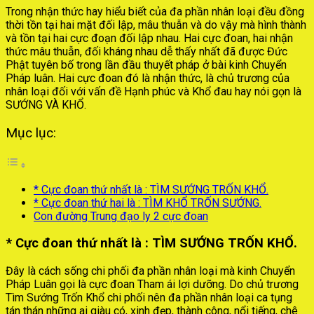
Trong nhận thức hay hiểu biết của đa phần nhân loại đều đồng
thời tồn tại hai mặt đối lập, mâu thuẫn và do vậy mà hình thành
và tồn tại hai cực đoạn đối lập nhau. Hai cực đoan, hai nhận
thức mâu thuẫn, đối kháng nhau dễ thấy nhất đã được Đức
Phật tuyên bố trong lần đầu thuyết pháp ở bài kinh Chuyển
Pháp luân. Hai cực đoan đó là nhận thức, là chủ trương của
nhân loại đối với vấn đề Hạnh phúc và Khổ đau hay nói gọn là
SƯỚNG VÀ KHỔ.
Mục lục:
* Cực đoan thứ nhất là : TÌM SƯỚNG TRỐN KHỔ.
* Cực đoan thứ hai là : TÌM KHỔ TRỐN SƯỚNG.
Con đường Trung đạo ly 2 cực đoan
* Cực đoan thứ nhất là : TÌM SƯỚNG TRỐN KHỔ.
Đây là cách sống chi phối đa phần nhân loại mà kinh Chuyển
Pháp Luân gọi là cực đoan Tham ái lợi dưỡng. Do chủ trương
Tìm Sướng Trốn Khổ chi phối nên đa phần nhân loại ca tụng
tán thán những ai giàu có, xinh đẹp, thành công, nổi tiếng, chê