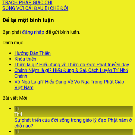
TRẠCH PHÁP GIÁC CHI
SỐNG VỚI CÁI ĐẦU BỊ CHẺ ĐÔI
Để lại một bình luận
Bạn phải
đăng nhập
để gửi bình luận.
Danh mục
Hướng Dẫn Thiền
Khóa thiền
Thiền là gì? Hiểu đúng về Thiền do Đức Phật truyền dạy
Chánh Niệm là gì? Hiểu Đúng & Sai, Cách Luyện Trí Nhớ
Chánh
Vô Ngã Là gì? Hiểu Đúng Về Vô Ngã Trong Phật Giáo
Việt Nam
Bài viết Mới
11
Th4
Sự phát triển của đời sống trong giáo lý đạo Phật nằm ở
chỗ nào?
11