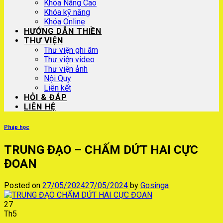
Khóa Nâng Cao
Khóa kỹ năng
Khóa Online
HƯỚNG DẪN THIỀN
THƯ VIỆN
Thư viện ghi âm
Thư viện video
Thư viện ảnh
Nội Quy
Liên kết
HỎI & ĐÁP
LIÊN HỆ
Pháp học
TRUNG ĐẠO – CHẤM DỨT HAI CỰC
ĐOAN
Posted on
27/05/2024
27/05/2024
by
Gosinga
27
Th5