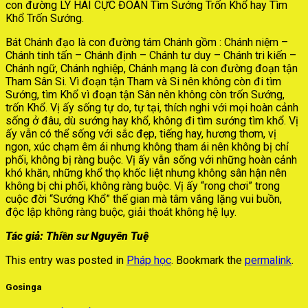
con đường LY HAI CỰC ĐOAN Tìm Sướng Trốn Khổ hay Tìm
Khổ Trốn Sướng.
Bát Chánh đạo là con đường tám Chánh gồm : Chánh niệm –
Chánh tinh tấn – Chánh định – Chánh tư duy – Chánh tri kiến –
Chánh ngữ, Chánh nghiệp, Chánh mạng là con đường đoạn tận
Tham Sân Si. Vì đoạn tận Tham và Si nên không còn đi tìm
Sướng, tìm Khổ vì đoạn tận Sân nên không còn trốn Sướng,
trốn Khổ. Vị ấy sống tự do, tự tại, thích nghi với mọi hoàn cảnh
sống ở đâu, dù sướng hay khổ, không đi tìm sướng tìm khổ. Vị
ấy vẫn có thể sống với sắc đẹp, tiếng hay, hương thơm, vị
ngon, xúc chạm êm ái nhưng không tham ái nên không bị chỉ
phối, không bị ràng buộc. Vị ấy vẫn sống với những hoàn cảnh
khó khăn, những khổ thọ khốc liệt nhưng không sân hận nên
không bị chi phối, không ràng buộc. Vị ấy “rong chơi” trong
cuộc đời “Sướng Khổ” thế gian mà tâm vắng lặng vui buồn,
độc lập không ràng buộc, giải thoát không hệ lụy.
Tác giả: Thiền sư Nguyên Tuệ
This entry was posted in
Pháp học
. Bookmark the
permalink
.
Gosinga