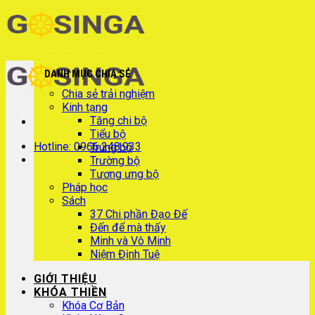
DANH MỤC CHIA SẺ
Chia sẻ trải nghiệm
Kinh tạng
Tăng chi bộ
Tiểu bộ
Hotline: 0966.248.933
Trung bộ
Trường bộ
Tương ưng bộ
Pháp học
Sách
37 Chi phần Đạo Đế
Đến để mà thấy
Minh và Vô Minh
Niệm Định Tuệ
GIỚI THIỆU
KHÓA THIỀN
Khóa Cơ Bản