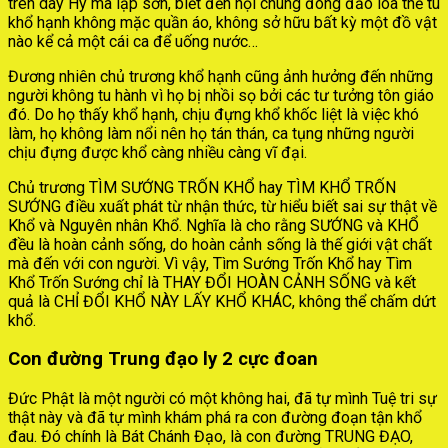
trên dãy Hy mã lạp sơn, biết đến hội chúng đông đảo lõa thể tu
khổ hạnh không mặc quần áo, không sở hữu bất kỳ một đồ vật
nào kể cả một cái ca để uống nước…
Đương nhiên chủ trương khổ hạnh cũng ảnh hưởng đến những
người không tu hành vì họ bị nhồi sọ bởi các tư tưởng tôn giáo
đó. Do họ thấy khổ hạnh, chịu đựng khổ khốc liệt là việc khó
làm, họ không làm nổi nên họ tán thán, ca tụng những người
chịu đựng được khổ càng nhiều càng vĩ đại.
Chủ trương TÌM SƯỚNG TRỐN KHỔ hay TÌM KHỔ TRỐN
SƯỚNG điều xuất phát từ nhận thức, từ hiểu biết sai sự thật về
Khổ và Nguyên nhân Khổ. Nghĩa là cho rằng SƯỚNG và KHỔ
đều là hoàn cảnh sống, do hoàn cảnh sống là thế giới vật chất
mà đến với con người. Vì vậy, Tìm Sướng Trốn Khổ hay Tìm
Khổ Trốn Sướng chỉ là THAY ĐỔI HOÀN CẢNH SỐNG và kết
quả là CHỈ ĐỔI KHỔ NÀY LẤY KHỔ KHÁC, không thể chấm dứt
khổ.
Con đường Trung đạo ly 2 cực đoan
Đức Phật là một người có một không hai, đã tự mình Tuệ tri sự
thật này và đã tự mình khám phá ra con đường đoạn tận khổ
đau. Đó chính là Bát Chánh Đạo, là con đường TRUNG ĐẠO,