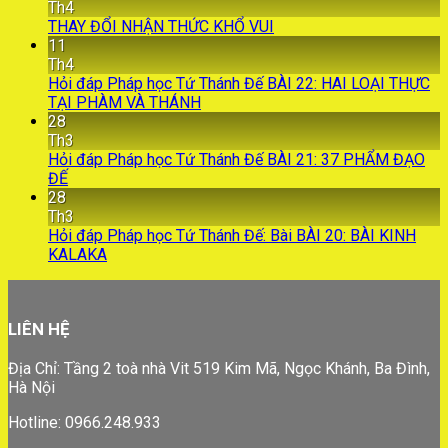
Th4
THAY ĐỔI NHẬN THỨC KHỔ VUI
11
Th4
Hỏi đáp Pháp học Tứ Thánh Đế BÀI 22: HAI LOẠI THỰC
TẠI PHÀM VÀ THÁNH
28
Th3
Hỏi đáp Pháp học Tứ Thánh Đế BÀI 21: 37 PHẨM ĐẠO
ĐẾ
28
Th3
Hỏi đáp Pháp học Tứ Thánh Đế: Bài BÀI 20: BÀI KINH
KALAKA
LIÊN HỆ
Địa Chỉ: Tầng 2 toà nhà Vit 519 Kim Mã, Ngọc Khánh, Ba Đình,
Hà Nội
Hotline: 0966.248.933