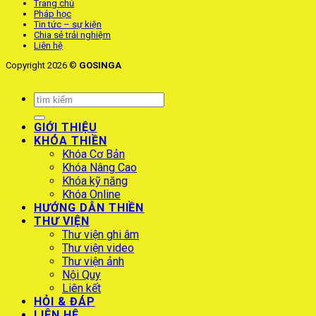
Trang chủ
Pháp học
Tin tức – sự kiện
Chia sẻ trải nghiệm
Liên hệ
Copyright 2026 ©
GOSINGA
GIỚI THIỆU
KHÓA THIỀN
Khóa Cơ Bản
Khóa Nâng Cao
Khóa kỹ năng
Khóa Online
HƯỚNG DẪN THIỀN
THƯ VIỆN
Thư viện ghi âm
Thư viện video
Thư viện ảnh
Nội Quy
Liên kết
HỎI & ĐÁP
LIÊN HỆ