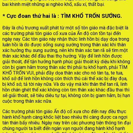
bai khinh miệt những ai nghèo khổ, xấu xí, thất bại.
* Cực đoan thứ hai là : TÌM KHỔ TRỐN SƯỚNG.
Đây là chủ trương xuất phát từ một số tôn giáo mà đặc biệt là
các trường phái tôn giáo cổ xưa của Ấn độ còn tồn tại đến
ngày nay. Các tôn giáo này nhận thức linh hồn bị dạy dọa trong
luân hồi là do được sống sung sướng trong thân xác khi thân
xác hưởng thụ sung sướng, nên khi thân xác tan rã sẽ tìm một
thân xác khác để đầu thai thọ hưởng. Vậy để linh hồn được
giải thoát, để tận hưởng hạnh phúc giải thoát kỳ diệu khi không
còn bị giam hãm trong thân xác thì phải tu khổ hạnh, phải TÌM
KHỔ TRỐN VUI, phải đầy dọa thân xác cho nó tàn tạ, te tua,
khổ sở để linh hồn không còn thích thú cái thể xác bị đày đọa,
bị khổ sở, tả tời này nữa. Và do vậy mà khi thân thể tan rã, linh
hồn chán ghét thể xác không còn tìm thân xác khác đầu thai thì
sẽ giải thoát, sẽ tiêu diêu tự tại, không còn bị giam hãm, bị hạn
cuộc trong thân xác nữa.
Các trường phái tôn giáo Ấn độ cổ xưa cho đến nay đều thực
hành khổ hạnh càng khốc liệt bao nhiêu thì càng được ca ngợi
tán thán bấy nhiêu. Ngày nay trên các phương tiện thông tin đại
chúng người ta biết đến ngàn vạn người đang hành khổ hạnh